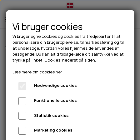
Vi bruger cookies
Vi bruger egne cookies og cookies fra tredjeparter til at
personalisere din brugeroplevelse, til markedsføring og til
TIL HUND
Forside
Til hunde
Godbidder & Snacks
Kornfri godbidder til hunde
at undersøge, hvordan vores hjemmeside anvendes af
besøgende. Du kan altid tilbagekalde dit samtykke ved at
💧FODER- VANDSKÅLE
TIL HUNDEEJER
trykke på linket 'Cookies' nederst på siden.
SLIK- & SNUSEMÅTTER
🥩 HUNDEFODER
DRIKKEFLASKER/TERMOFLASKER
TIL KAT
Læs mere om cookies her
🦺 HALSBÅND, LINER & SELER
FODER- & VANDSKÅLE
BELCANDO
HØMHØM POSER & DISPENSER
TILBUD
Nødvendige cookies
🦴 GODBIDDER & SNACKS
GODBIDSTASKE
CARNILOVE
LØB/TRÆNING
NYHEDER
Funktionelle cookies
🍖 SMAGSVARIANTER
🎾 LEGETØJ
HALSBÅND
CHICOPEE
HUER OG VANTER
🦠 PLEJE & HYGIEJNE
ABONNEMENT
TYGGEBEN
BOLDE
SELER
EDEN
GRIS
PINEWOOD SALES
Statistik cookies
HUNDESHAMPOO & BALSAM
HUNDEFODER UDEN KORN
100% NATURLIG SNACK
🐕 HUNDETØJ
OKSE & KALV
BAMSER
LINER
PINEWOOD TØJ
Marketing cookies
TÆNDER, ØRE, ØJE, POTER & NÆSE
🐾 UDSTYR & KOMFORT
SVØMMEVESTE
REBLEGETØJ
STORKØB
ISEGRIM
LYGTER
HEST
REGNTØJ