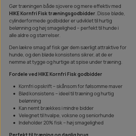
Gør træningen både sjovere og mere effektiv med
HIKE Kornfri Fisk træningsgodbidder
. Disse bløde,
cylinderformede godbidder er udviklet til hurtig
belønning og høj smagelighed – perfekt til hunde i
alle aldre og størrelser.
Den lækre smag af fisk gør dem særligt attraktive for
hunde, og den bløde konsistens sikrer, at de er
nemme at tygge og hurtige at spise under træning.
Fordele ved HIKE Kornfri Fisk godbidder
Kornfri opskrift – skånsom for følsomme maver
Blød konsistens – ideel til træning og hurtig
belønning
Kan nemt brækkes i mindre bidder
Velegnet til hvalpe, voksne og seniorhunde
Indeholder 20% fisk – høj smagelighed
Perfekt til træning og daglig brug