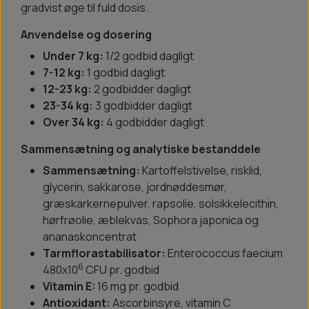
gradvist øge til fuld dosis.
Anvendelse og dosering
Under 7 kg:
1/2 godbid dagligt
7-12 kg:
1 godbid dagligt
12-23 kg:
2 godbidder dagligt
23-34 kg:
3 godbidder dagligt
Over 34 kg:
4 godbidder dagligt
Sammensætning og analytiske bestanddele
Sammensætning:
Kartoffelstivelse, risklid,
glycerin, sakkarose, jordnøddesmør,
græskarkernepulver, rapsolie, solsikkelecithin,
hørfrøolie, æblekvas, Sophora japonica og
ananaskoncentrat
Tarmflorastabilisator:
Enterococcus faecium
6
480x10
CFU pr. godbid
Vitamin E:
16 mg pr. godbid
Antioxidant:
Ascorbinsyre, vitamin C