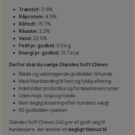
Træstof:
3,9%
Råprotein:
8,5%
Råfedt:
15,7%
Råaske:
2,2%
Vand:
22,5%
Fedt pr. godbid:
0,54 g
Energi pr. godbid:
13,7 kcal
Derfor skal du vælge Glandex Soft Chews
Bløde og velsmagende godbidder til hunde
Med fiberblanding til fast og fyldig afføring
Indeholder probiotika og fordøjelsesenzymer
Uden majs, soja og hvede
Nem daglig dosering efter hundens vægt
60 godbidder i pakken
Glandex Soft Chews 240 g er et godt valg til
hundeejere, der ønsker et
dagligt tilskud til