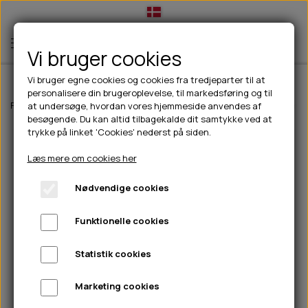
Vi bruger cookies
Vi bruger egne cookies og cookies fra tredjeparter til at
personalisere din brugeroplevelse, til markedsføring og til
TIL HUND
Forside
Til hunde
Hundefoder
Fodertilskud
Glandex Soft Chews
at undersøge, hvordan vores hjemmeside anvendes af
besøgende. Du kan altid tilbagekalde dit samtykke ved at
💧FODER- VANDSKÅLE
TIL HUNDEEJER
trykke på linket 'Cookies' nederst på siden.
SLIK- & SNUSEMÅTTER
🥩 HUNDEFODER
DRIKKEFLASKER/TERMOFLASKER
TIL KAT
Læs mere om cookies her
🦺 HALSBÅND, LINER & SELER
FODER- & VANDSKÅLE
BELCANDO
HØMHØM POSER & DISPENSER
TILBUD
Nødvendige cookies
🦴 GODBIDDER & SNACKS
GODBIDSTASKE
CARNILOVE
LØB/TRÆNING
NYHEDER
Funktionelle cookies
🍖 SMAGSVARIANTER
🎾 LEGETØJ
HALSBÅND
CHICOPEE
HUER OG VANTER
🦠 PLEJE & HYGIEJNE
ABONNEMENT
TYGGEBEN
BOLDE
SELER
EDEN
GRIS
PINEWOOD SALES
Statistik cookies
HUNDESHAMPOO & BALSAM
HUNDEFODER UDEN KORN
100% NATURLIG SNACK
🐕 HUNDETØJ
OKSE & KALV
BAMSER
LINER
PINEWOOD TØJ
Marketing cookies
TÆNDER, ØRE, ØJE, POTER & NÆSE
🐾 UDSTYR & KOMFORT
SVØMMEVESTE
REBLEGETØJ
STORKØB
ISEGRIM
LYGTER
HEST
REGNTØJ