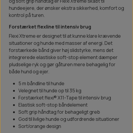
og soft grip håndtag er Flexi Xtreme skabt til
hundeejere, der ønsker ekstra sikkerhed, komfort og
kontrol på turen.
Forstærket flexline til intensiv brug
Flexi Xtreme er designet til at kunne klare krævende
situationer og hunde med masser af energi. Det
forstærkede bånd giver høj slidstyrke, mens det
integrerede elastiske soft-stop element dæmper
pludselige ryk og gør gåturen mere behagelig for
både hund og ejer.
5 m båndline til hunde
Velegnet til hunde op til 35 kg
Forstærket flexi® X11-Tape til intensiv brug
Elastisk soft-stop båndelement
Soft grip håndtag for behageligt greb
God til livlige hunde og udfordrende situationer
Sort/orange design