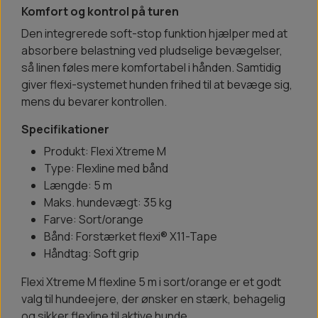
Komfort og kontrol på turen
Den integrerede soft-stop funktion hjælper med at
absorbere belastning ved pludselige bevægelser,
så linen føles mere komfortabel i hånden. Samtidig
giver flexi-systemet hunden frihed til at bevæge sig,
mens du bevarer kontrollen.
Specifikationer
Produkt: Flexi Xtreme M
Type: Flexline med bånd
Længde: 5 m
Maks. hundevægt: 35 kg
Farve: Sort/orange
Bånd: Forstærket flexi® X11-Tape
Håndtag: Soft grip
Flexi Xtreme M flexline 5 m i sort/orange er et godt
valg til hundeejere, der ønsker en stærk, behagelig
og sikker flexline til aktive hunde.