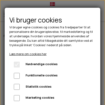
Vi bruger cookies
Vi bruger egne cookies og cookies fra tredjeparter til at
personalisere din brugeroplevelse, til markedsføring og til
TIL HUND
Forside
Til hunde
Halsbånd, liner & seler
Liner
Flexi Koppel Xtre
at undersøge, hvordan vores hjemmeside anvendes af
besøgende. Du kan altid tilbagekalde dit samtykke ved at
💧FODER- VANDSKÅLE
TIL HUNDEEJER
trykke på linket 'Cookies' nederst på siden.
SLIK- & SNUSEMÅTTER
🥩 HUNDEFODER
DRIKKEFLASKER/TERMOFLASKER
TIL KAT
Læs mere om cookies her
🦺 HALSBÅND, LINER & SELER
FODER- & VANDSKÅLE
BELCANDO
HØMHØM POSER & DISPENSER
TILBUD
Nødvendige cookies
🦴 GODBIDDER & SNACKS
GODBIDSTASKE
CARNILOVE
LØB/TRÆNING
NYHEDER
Funktionelle cookies
🍖 SMAGSVARIANTER
🎾 LEGETØJ
HALSBÅND
CHICOPEE
HUER OG VANTER
🦠 PLEJE & HYGIEJNE
ABONNEMENT
TYGGEBEN
BOLDE
SELER
EDEN
GRIS
PINEWOOD SALES
Statistik cookies
HUNDESHAMPOO & BALSAM
HUNDEFODER UDEN KORN
100% NATURLIG SNACK
🐕 HUNDETØJ
OKSE & KALV
BAMSER
LINER
PINEWOOD TØJ
Marketing cookies
TÆNDER, ØRE, ØJE, POTER & NÆSE
🐾 UDSTYR & KOMFORT
SVØMMEVESTE
REBLEGETØJ
STORKØB
ISEGRIM
LYGTER
HEST
REGNTØJ