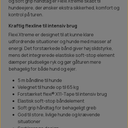
og soft grip håndtag er Flexi Xtreme skabt til
hundeejere, der ønsker ekstra sikkerhed, komfort og
kontrol på turen.
Kraftig flexline til intensiv brug
Flexi Xtreme er designet til at kunne klare
udfordrende situationer og hunde med masser af
energi. Det forstærkede bånd giver høj slidstyrke,
mens det integrerede elastiske soft-stop element
dæmper pludselige ryk og gør gåturen mere
behagelig for både hund og ejer.
5 m båndline til hunde
Velegnet til hunde op til 65 kg
Forstærket flexi® X11-Tape til intensiv brug
Elastisk soft-stop båndelement
Soft grip håndtag for behageligt greb
God til store, livlige hunde og krævende
situationer