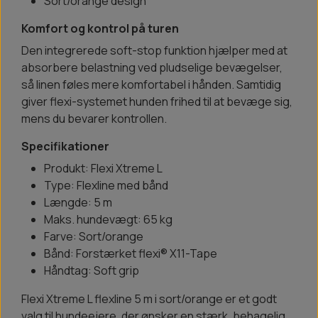
Sort/orange design
Komfort og kontrol på turen
Den integrerede soft-stop funktion hjælper med at
absorbere belastning ved pludselige bevægelser,
så linen føles mere komfortabel i hånden. Samtidig
giver flexi-systemet hunden frihed til at bevæge sig,
mens du bevarer kontrollen.
Specifikationer
Produkt: Flexi Xtreme L
Type: Flexline med bånd
Længde: 5 m
Maks. hundevægt: 65 kg
Farve: Sort/orange
Bånd: Forstærket flexi® X11-Tape
Håndtag: Soft grip
Flexi Xtreme L flexline 5 m i sort/orange er et godt
valg til hundeejere, der ønsker en stærk, behagelig