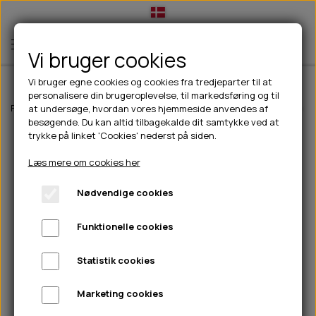
Vi bruger cookies
Vi bruger egne cookies og cookies fra tredjeparter til at
personalisere din brugeroplevelse, til markedsføring og til
TIL HUND
Forside
Til hunde
Halsbånd, liner & seler
Liner
Flexi Koppel Xtre
at undersøge, hvordan vores hjemmeside anvendes af
besøgende. Du kan altid tilbagekalde dit samtykke ved at
💧FODER- VANDSKÅLE
TIL HUNDEEJER
trykke på linket 'Cookies' nederst på siden.
SLIK- & SNUSEMÅTTER
🥩 HUNDEFODER
DRIKKEFLASKER/TERMOFLASKER
TIL KAT
Læs mere om cookies her
🦺 HALSBÅND, LINER & SELER
FODER- & VANDSKÅLE
BELCANDO
HØMHØM POSER & DISPENSER
TILBUD
Nødvendige cookies
🦴 GODBIDDER & SNACKS
GODBIDSTASKE
CARNILOVE
LØB/TRÆNING
NYHEDER
Funktionelle cookies
🍖 SMAGSVARIANTER
🎾 LEGETØJ
HALSBÅND
CHICOPEE
HUER OG VANTER
🦠 PLEJE & HYGIEJNE
ABONNEMENT
TYGGEBEN
BOLDE
SELER
EDEN
GRIS
PINEWOOD SALES
Statistik cookies
HUNDESHAMPOO & BALSAM
HUNDEFODER UDEN KORN
100% NATURLIG SNACK
🐕 HUNDETØJ
OKSE & KALV
BAMSER
LINER
PINEWOOD TØJ
Marketing cookies
TÆNDER, ØRE, ØJE, POTER & NÆSE
🐾 UDSTYR & KOMFORT
SVØMMEVESTE
REBLEGETØJ
STORKØB
ISEGRIM
LYGTER
HEST
REGNTØJ