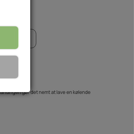
til kurv
🏕️ TRÆNING & AKTIVITET
TRÆNING
AKTIVITETSLEGETØJ
blandingen gør det nemt at lave en kølende