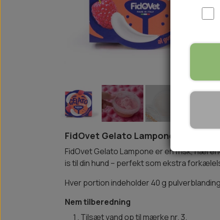
WOOLF ULTIMATE
TIL HJEMMET
WOLFSBLUT
STØVLER
WOLFBLUT VETLINE
VASK OG IMPRÆGNERING
KOSTTILSKUD
VÅDFODER TIL HUNDE
TOPPING TIL TØRFODER
🐕 HUNDETØJ
SVØMMEVESTE
SKO OG STRØMPER
FidOvet Gelato Lampone – Hundei
JAKKER TIL HUNDE
FidOvet Gelato Lampone er en frisk, næren
is til din hund – perfekt som ekstra forkæl
Hver portion indeholder 40 g pulverblanding,
Nem tilberedning
Tilsæt vand op til mærke nr. 3.