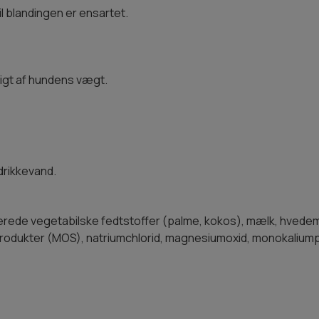
il blandingen er ensartet.
igt af hundens vægt.
 drikkevand.
erede vegetabilske fedtstoffer (palme, kokos), mælk, hvedem
rodukter (MOS), natriumchlorid, magnesiumoxid, monokaliump