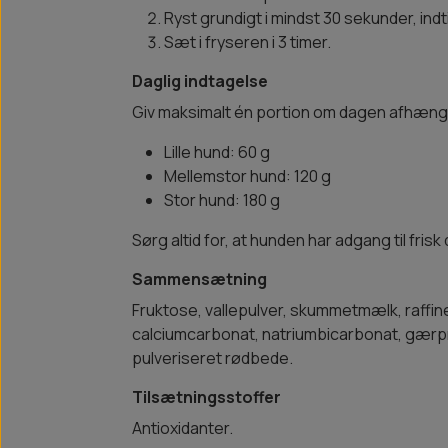
Ryst grundigt i mindst 30 sekunder, indt
Sæt i fryseren i 3 timer.
Daglig indtagelse
Giv maksimalt én portion om dagen afhæng
Lille hund: 60 g
Mellemstor hund: 120 g
Stor hund: 180 g
Sørg altid for, at hunden har adgang til frisk
Sammensætning
Fruktose, vallepulver, skummetmælk, raffin
calciumcarbonat, natriumbicarbonat, gærp
pulveriseret rødbede.
Tilsætningsstoffer
Antioxidanter.