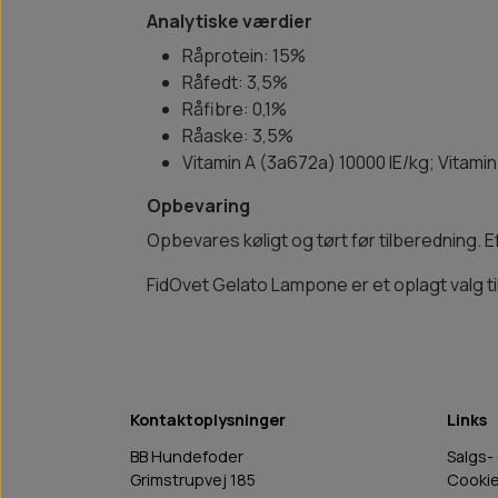
Analytiske værdier
Råprotein: 15%
Råfedt: 3,5%
Råfibre: 0,1%
Råaske: 3,5%
Vitamin A (3a672a) 10000 IE/kg; Vitami
Opbevaring
Opbevares køligt og tørt før tilberedning. E
FidOvet Gelato Lampone er et oplagt valg t
Kontaktoplysninger
Links
BB Hundefoder
Salgs-
Grimstrupvej 185
Cooki