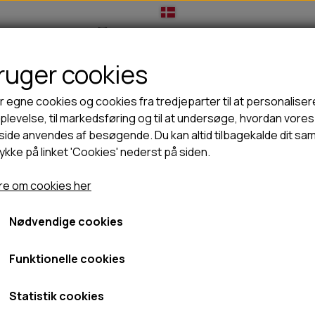
bruger cookies
IL HUNDEEJER
TIL KAT
TILBUD
NYHEDER
r egne cookies og cookies fra tredjeparter til at personaliser
levelse, til markedsføring og til at undersøge, hvordan vores
ide anvendes af besøgende. Du kan altid tilbagekalde dit sa
rykke på linket 'Cookies' nederst på siden.
🦺 HALSBÅND, LINER & SELER
🦴 GODBIDDER & SNACKS
t Gelato Lampone (Hindbær)
GODBIDSTASKE
TYGGEBEN
FidOvet Gelato Lampone 
e om cookies her
HALSBÅND
100% NATURLIG SNACK
SELER
STORKØB
Nødvendige cookies
24,95 kr.
LINER
HORN & GEVIR
LYGTER
BLØDE GODBIDDER/SNACKS
Fragt omk. tillægges
Funktionelle cookies
TRANSPORT SELE
KORNFRI GODBIDDER TIL HUNDE
Varenummer: S2B24-162494
IS
Statistik cookies
PØLSER