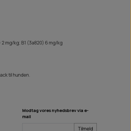
0) 2 mg/kg; B1 (3a820) 6 mg/kg
ck til hunden.
Modtag vores nyhedsbrev via e-
mail
Tilmeld