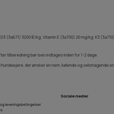
n D3 (3a671) 3200 IE/kg; Vitamin E (3a700) 20 mg/kg; K3 (3a71
fter tilberedning bør isen indtages inden for 1-2 dage.
il hundeejere, der ønsker en nem, kølende og velsmagende sna
Sociale medier
 og leveringsbetingelser
es