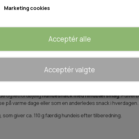
Indhold: 40g pulver svarende til 110g is
Marketing cookies
Forventet leveringstid:
1-2 dage
Acceptér alle
Tilføj 
−
+
🐾 UDSTYR & KOMFORT
Acceptér valgte
TRANSPORT
SENGE OG TÆPPER
s med Hindbær
HUNDEGÅRD/GITTER
de og letfordøjelig
hundesnack med hindbærsmag
. Pulver
SOMMERTING
else på varme dage eller som en anderledes snack i hverdagen.
 som giver ca. 110 g færdig hundeis efter tilberedning.