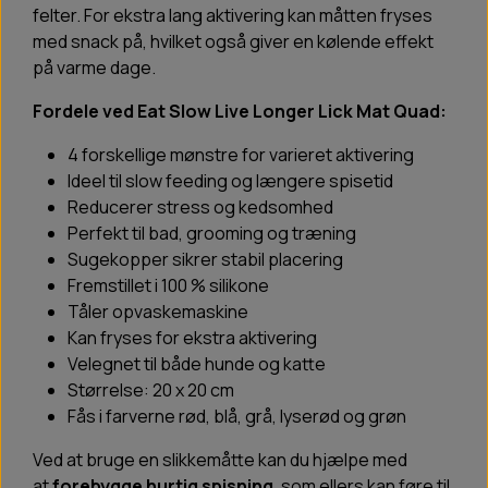
felter. For ekstra lang aktivering kan måtten fryses
med snack på, hvilket også giver en kølende effekt
på varme dage.
Fordele ved Eat Slow Live Longer Lick Mat Quad:
4 forskellige mønstre for varieret aktivering
Ideel til slow feeding og længere spisetid
Reducerer stress og kedsomhed
Perfekt til bad, grooming og træning
Sugekopper sikrer stabil placering
Fremstillet i 100 % silikone
Tåler opvaskemaskine
Kan fryses for ekstra aktivering
Velegnet til både hunde og katte
Størrelse: 20 x 20 cm
Fås i farverne rød, blå, grå, lyserød og grøn
Ved at bruge en slikkemåtte kan du hjælpe med
at
forebygge hurtig spisning
, som ellers kan føre til