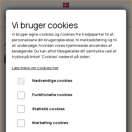
Vi bruger cookies
Vi bruger egne cookies og cookies fra tredjeparter til at
personalisere din brugeroplevelse, til markedsføring og til
TIL HUND
Forside
Til hunde
Slik- & snusemåtter
Eat Slow Live Longer Lick 
at undersøge, hvordan vores hjemmeside anvendes af
besøgende. Du kan altid tilbagekalde dit samtykke ved at
💧FODER- VANDSKÅLE
TIL HUNDEEJER
trykke på linket 'Cookies' nederst på siden.
Flere Farver
SLIK- & SNUSEMÅTTER
🥩 HUNDEFODER
DRIKKEFLASKER/TERMOFLASKER
TIL KAT
Læs mere om cookies her
🦺 HALSBÅND, LINER & SELER
FODER- & VANDSKÅLE
BELCANDO
HØMHØM POSER & DISPENSER
TILBUD
Nødvendige cookies
🦴 GODBIDDER & SNACKS
GODBIDSTASKE
CARNILOVE
LØB/TRÆNING
NYHEDER
Funktionelle cookies
🍖 SMAGSVARIANTER
🎾 LEGETØJ
HALSBÅND
CHICOPEE
HUER OG VANTER
🦠 PLEJE & HYGIEJNE
ABONNEMENT
TYGGEBEN
BOLDE
SELER
EDEN
GRIS
PINEWOOD SALES
Statistik cookies
HUNDESHAMPOO & BALSAM
HUNDEFODER UDEN KORN
100% NATURLIG SNACK
🐕 HUNDETØJ
OKSE & KALV
BAMSER
LINER
PINEWOOD TØJ
Marketing cookies
TÆNDER, ØRE, ØJE, POTER & NÆSE
🐾 UDSTYR & KOMFORT
SVØMMEVESTE
REBLEGETØJ
STORKØB
ISEGRIM
LYGTER
HEST
REGNTØJ