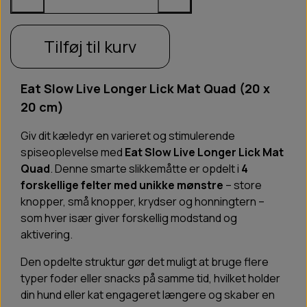
Tilføj til kurv
Eat Slow Live Longer Lick Mat Quad (20 x
20 cm)
Giv dit kæledyr en varieret og stimulerende
spiseoplevelse med
Eat Slow Live Longer Lick Mat
Quad
. Denne smarte slikkemåtte er opdelt i
4
forskellige felter med unikke mønstre
– store
knopper, små knopper, krydser og honningtern –
som hver især giver forskellig modstand og
aktivering.
Den opdelte struktur gør det muligt at bruge flere
typer foder eller snacks på samme tid, hvilket holder
din hund eller kat engageret længere og skaber en