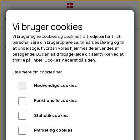
Vi bruger cookies
Vi bruger egne cookies og cookies fra tredjeparter til at
personalisere din brugeroplevelse, til markedsføring og til
TIL HUND
Forside
Til hunde
Slik- & snusemåtter
Duvoplus snusemåtte
at undersøge, hvordan vores hjemmeside anvendes af
besøgende. Du kan altid tilbagekalde dit samtykke ved at
💧FODER- VANDSKÅLE
TIL HUNDEEJER
trykke på linket 'Cookies' nederst på siden.
SLIK- & SNUSEMÅTTER
🥩 HUNDEFODER
DRIKKEFLASKER/TERMOFLASKER
TIL KAT
Læs mere om cookies her
🦺 HALSBÅND, LINER & SELER
FODER- & VANDSKÅLE
BELCANDO
HØMHØM POSER & DISPENSER
TILBUD
Nødvendige cookies
🦴 GODBIDDER & SNACKS
GODBIDSTASKE
CARNILOVE
LØB/TRÆNING
NYHEDER
Funktionelle cookies
🍖 SMAGSVARIANTER
🎾 LEGETØJ
HALSBÅND
CHICOPEE
HUER OG VANTER
🦠 PLEJE & HYGIEJNE
ABONNEMENT
TYGGEBEN
BOLDE
SELER
EDEN
GRIS
PINEWOOD SALES
Statistik cookies
HUNDESHAMPOO & BALSAM
HUNDEFODER UDEN KORN
100% NATURLIG SNACK
🐕 HUNDETØJ
OKSE & KALV
BAMSER
LINER
PINEWOOD TØJ
Marketing cookies
TÆNDER, ØRE, ØJE, POTER & NÆSE
🐾 UDSTYR & KOMFORT
SVØMMEVESTE
REBLEGETØJ
STORKØB
ISEGRIM
LYGTER
HEST
REGNTØJ