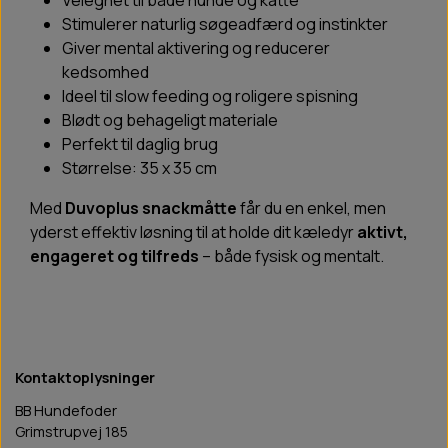
Velegnet til både hunde og katte
Stimulerer naturlig søgeadfærd og instinkter
Giver mental aktivering og reducerer
kedsomhed
Ideel til slow feeding og roligere spisning
Blødt og behageligt materiale
Perfekt til daglig brug
Størrelse: 35 x 35 cm
Med
Duvoplus snackmåtte
får du en enkel, men
yderst effektiv løsning til at holde dit kæledyr
aktivt,
engageret og tilfreds
– både fysisk og mentalt.
Kontaktoplysninger
BB Hundefoder
Grimstrupvej 185