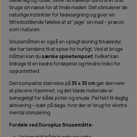
bløde lag og folder, bliver dit kæledyr udfordret til at
bruge sin næse for at finde maden. Det stimulerer de
naturlige instinkter for fødesøgning og giver en
tilfredsstillende følelse af at “jage” sin mad – præcis
som i naturen.
Snusemåtten er også en oplagt løsning til kæledyr,
der har tendens til at spise for hurtigt. Ved at bruge
måtten kan du
sænke spisetempoet
, hvilket kan
bidrage til en bedre fordøjelse og mindre risiko for
oppustethed.
Den kompakte størrelse på
35 x 35 cm
gør den nem
at placere i hjemmet, og det bløde materiale er
behageligt for både poter og snude. Perfekt til daglig
aktivering – især på dage, hvor der er brug for ekstra
mental stimulering.
Fordele ved Duvoplus Snusemåtte: