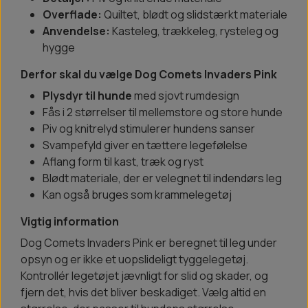
Overflade:
Quiltet, blødt og slidstærkt materiale
Anvendelse:
Kasteleg, trækkeleg, rysteleg og
hygge
Derfor skal du vælge Dog Comets Invaders Pink
Plysdyr til hunde
med sjovt rumdesign
Fås i 2 størrelser til mellemstore og store hunde
Piv og knitrelyd stimulerer hundens sanser
Svampefyld giver en tættere legefølelse
Aflang form til kast, træk og ryst
Blødt materiale, der er velegnet til indendørs leg
Kan også bruges som krammelegetøj
Vigtig information
Dog Comets Invaders Pink er beregnet til leg under
opsyn og er ikke et uopslideligt tyggelegetøj.
Kontrollér legetøjet jævnligt for slid og skader, og
fjern det, hvis det bliver beskadiget. Vælg altid en