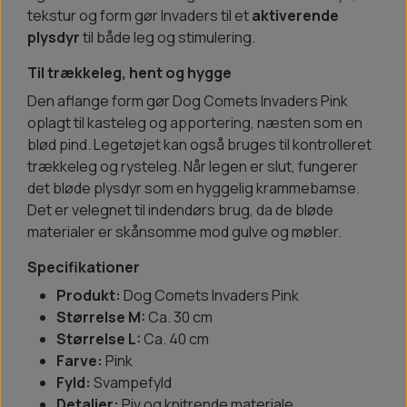
tekstur og form gør Invaders til et
aktiverende
plysdyr
til både leg og stimulering.
Til trækkeleg, hent og hygge
Den aflange form gør Dog Comets Invaders Pink
oplagt til kasteleg og apportering, næsten som en
blød pind. Legetøjet kan også bruges til kontrolleret
trækkeleg og rysteleg. Når legen er slut, fungerer
det bløde plysdyr som en hyggelig krammebamse.
Det er velegnet til indendørs brug, da de bløde
materialer er skånsomme mod gulve og møbler.
Specifikationer
Produkt:
Dog Comets Invaders Pink
Størrelse M:
Ca. 30 cm
Størrelse L:
Ca. 40 cm
Farve:
Pink
Fyld:
Svampefyld
Detaljer:
Piv og knitrende materiale