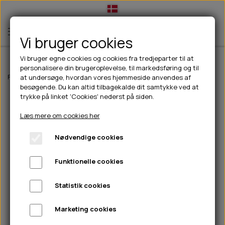
Vi bruger cookies
Vi bruger egne cookies og cookies fra tredjeparter til at
personalisere din brugeroplevelse, til markedsføring og til
TIL HUND
Forside
Til hunde
hundelegetøj
Dog Comets Invaders Pink
at undersøge, hvordan vores hjemmeside anvendes af
besøgende. Du kan altid tilbagekalde dit samtykke ved at
💧FODER- VANDSKÅLE
TIL HUNDEEJER
trykke på linket 'Cookies' nederst på siden.
SLIK- & SNUSEMÅTTER
🥩 HUNDEFODER
DRIKKEFLASKER/TERMOFLASKER
TIL KAT
Læs mere om cookies her
🦺 HALSBÅND, LINER & SELER
FODER- & VANDSKÅLE
BELCANDO
HØMHØM POSER & DISPENSER
TILBUD
Nødvendige cookies
🦴 GODBIDDER & SNACKS
GODBIDSTASKE
CARNILOVE
LØB/TRÆNING
NYHEDER
Funktionelle cookies
🍖 SMAGSVARIANTER
🎾 LEGETØJ
HALSBÅND
CHICOPEE
HUER OG VANTER
🦠 PLEJE & HYGIEJNE
ABONNEMENT
TYGGEBEN
BOLDE
SELER
EDEN
GRIS
PINEWOOD SALES
Statistik cookies
HUNDESHAMPOO & BALSAM
HUNDEFODER UDEN KORN
100% NATURLIG SNACK
🐕 HUNDETØJ
OKSE & KALV
BAMSER
LINER
PINEWOOD TØJ
Marketing cookies
TÆNDER, ØRE, ØJE, POTER & NÆSE
🐾 UDSTYR & KOMFORT
SVØMMEVESTE
REBLEGETØJ
STORKØB
ISEGRIM
LYGTER
HEST
REGNTØJ