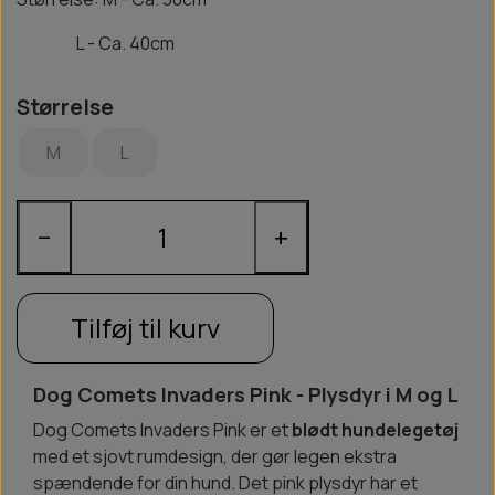
L - Ca. 40cm
Størrelse
M
L
−
+
Tilføj til kurv
Dog Comets Invaders Pink - Plysdyr i M og L
Dog Comets Invaders Pink er et
blødt hundelegetøj
med et sjovt rumdesign, der gør legen ekstra
spændende for din hund. Det pink plysdyr har et