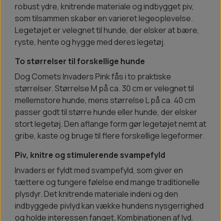
robust ydre, knitrende materiale og indbygget piv,
som tilsammen skaber en varieret legeoplevelse.
Legetøjet er velegnet til hunde, der elsker at bære,
ryste, hente og hygge med deres legetøj.
To størrelser til forskellige hunde
Dog Comets Invaders Pink fås i to praktiske
størrelser. Størrelse M på ca. 30 cm er velegnet til
mellemstore hunde, mens størrelse L på ca. 40 cm
passer godt til større hunde eller hunde, der elsker
stort legetøj. Den aflange form gør legetøjet nemt at
gribe, kaste og bruge til flere forskellige legeformer.
Piv, knitre og stimulerende svampefyld
Invaders er fyldt med svampefyld, som giver en
tættere og tungere følelse end mange traditionelle
plysdyr. Det knitrende materiale indeni og den
indbyggede pivlyd kan vække hundens nysgerrighed
og holde interessen fanget. Kombinationen af lyd,