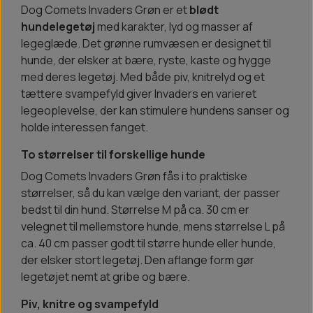
Dog Comets Invaders Grøn er et
blødt
hundelegetøj
med karakter, lyd og masser af
legeglæde. Det grønne rumvæsen er designet til
hunde, der elsker at bære, ryste, kaste og hygge
med deres legetøj. Med både piv, knitrelyd og et
tættere svampefyld giver Invaders en varieret
legeoplevelse, der kan stimulere hundens sanser og
holde interessen fanget.
To størrelser til forskellige hunde
Dog Comets Invaders Grøn fås i to praktiske
størrelser, så du kan vælge den variant, der passer
bedst til din hund. Størrelse M på ca. 30 cm er
velegnet til mellemstore hunde, mens størrelse L på
ca. 40 cm passer godt til større hunde eller hunde,
der elsker stort legetøj. Den aflange form gør
legetøjet nemt at gribe og bære.
Piv, knitre og svampefyld