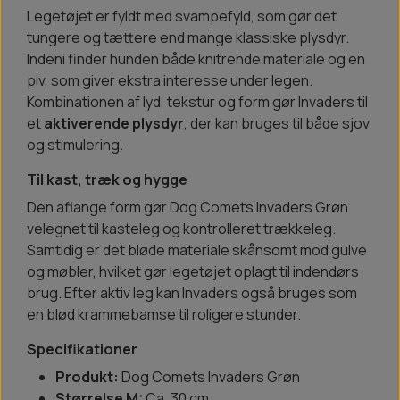
Legetøjet er fyldt med svampefyld, som gør det
tungere og tættere end mange klassiske plysdyr.
Indeni finder hunden både knitrende materiale og en
piv, som giver ekstra interesse under legen.
Kombinationen af lyd, tekstur og form gør Invaders til
et
aktiverende plysdyr
, der kan bruges til både sjov
og stimulering.
Til kast, træk og hygge
Den aflange form gør Dog Comets Invaders Grøn
velegnet til kasteleg og kontrolleret trækkeleg.
Samtidig er det bløde materiale skånsomt mod gulve
og møbler, hvilket gør legetøjet oplagt til indendørs
brug. Efter aktiv leg kan Invaders også bruges som
en blød krammebamse til roligere stunder.
Specifikationer
Produkt:
Dog Comets Invaders Grøn
Størrelse M:
Ca. 30 cm