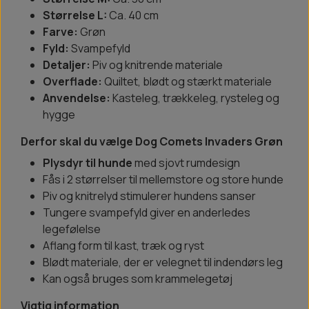
Størrelse L:
Ca. 40 cm
Farve:
Grøn
Fyld:
Svampefyld
Detaljer:
Piv og knitrende materiale
Overflade:
Quiltet, blødt og stærkt materiale
Anvendelse:
Kasteleg, trækkeleg, rysteleg og
hygge
Derfor skal du vælge Dog Comets Invaders Grøn
Plysdyr til hunde
med sjovt rumdesign
Fås i 2 størrelser til mellemstore og store hunde
Piv og knitrelyd stimulerer hundens sanser
Tungere svampefyld giver en anderledes
legefølelse
Aflang form til kast, træk og ryst
Blødt materiale, der er velegnet til indendørs leg
Kan også bruges som krammelegetøj
Vigtig information