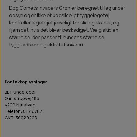
Dog Comets Invaders Grøn er beregnet til leg under
opsyn og er ikke et uopslideligt tyggelegetøj.
Kontrollér legetøjet jævnligt for slid og skader, og
fjern det, hvis det bliver beskadiget. Vælg altid en
størrelse, der passer til hundens størrelse,
tyggeadfærd og aktivitetsniveau.
Kontaktoplysninger
BB Hundefoder
Grimstrupvej 185
4700 Næstved
Telefon: 61516787
CVR: 36229225