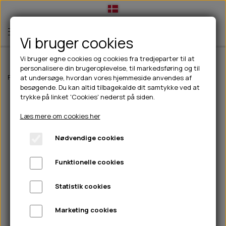
Vi bruger cookies
Vi bruger egne cookies og cookies fra tredjeparter til at
personalisere din brugeroplevelse, til markedsføring og til
TIL HUND
Forside
Til hunde
hundelegetøj
Dog Comets Invaders Grøn
at undersøge, hvordan vores hjemmeside anvendes af
besøgende. Du kan altid tilbagekalde dit samtykke ved at
💧FODER- VANDSKÅLE
TIL HUNDEEJER
trykke på linket 'Cookies' nederst på siden.
SLIK- & SNUSEMÅTTER
🥩 HUNDEFODER
DRIKKEFLASKER/TERMOFLASKER
TIL KAT
Læs mere om cookies her
🦺 HALSBÅND, LINER & SELER
FODER- & VANDSKÅLE
BELCANDO
HØMHØM POSER & DISPENSER
TILBUD
Nødvendige cookies
🦴 GODBIDDER & SNACKS
GODBIDSTASKE
CARNILOVE
LØB/TRÆNING
NYHEDER
Funktionelle cookies
🍖 SMAGSVARIANTER
🎾 LEGETØJ
HALSBÅND
CHICOPEE
HUER OG VANTER
🦠 PLEJE & HYGIEJNE
ABONNEMENT
TYGGEBEN
BOLDE
SELER
EDEN
GRIS
PINEWOOD SALES
Statistik cookies
HUNDESHAMPOO & BALSAM
HUNDEFODER UDEN KORN
100% NATURLIG SNACK
🐕 HUNDETØJ
OKSE & KALV
BAMSER
LINER
PINEWOOD TØJ
Marketing cookies
TÆNDER, ØRE, ØJE, POTER & NÆSE
🐾 UDSTYR & KOMFORT
SVØMMEVESTE
REBLEGETØJ
STORKØB
ISEGRIM
LYGTER
HEST
REGNTØJ