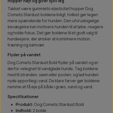
Hopper højt og giver sjov leg
Takket være gummiets elasticitet hopper Dog
Comets Stardust boldene livligt, hvilket gør legen
mere spændende for hunden. Den uforudsigelige
bevægelse kan motivere hunden til at løbe, reagere
og holde fokus. Det gør boldene til et godt valg til
hundeejere, der ønsker at kombinere motion,
træning og samvær.
Flyder på vandet
Dog Comets Stardust Bold flyder på vandet og er
derfor velegnet til vandglade hunde. Tag boldene
med til stranden, søen eller poolen, og lad hunden
nyde apportleg i vand. De klare farver gør boldene
nemme at få øje på både i græs, sand og vand.
Specifikationer
Produkt:
Dog Comets Stardust Bold
Indhold:
2 bolde