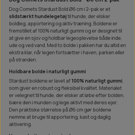
Dog Comets Stardust Bold Ø6 cm i 2-pak er et
slidstærkt hundelegetøj
til hunde, der elsker
boldleg, apportering og aktiv træning. Boldene er
fremstillet af 100% naturligt gummi og er designet til
at give en sjov og holdbar legeoplevelse både inde,
ude og ved vand. Med to bolde i pakken har du altid en
ekstra klar, når legen fortsætter i haven, parken eller
på stranden.
Holdbare bolde i naturligt gummi
Stardust boldene er lavet af
100% naturligt gummi
,
som giver en robust og fleksibel kvalitet. Materialet
er velegnet til hunde, der elsker at løbe efter bolden,
bære den i munden og lege aktivt med deres ejer.
Den praktiske størrelse på Ø6 cm gør boldene
nemme at bruge til apportering, kast og daglig
aktivering.