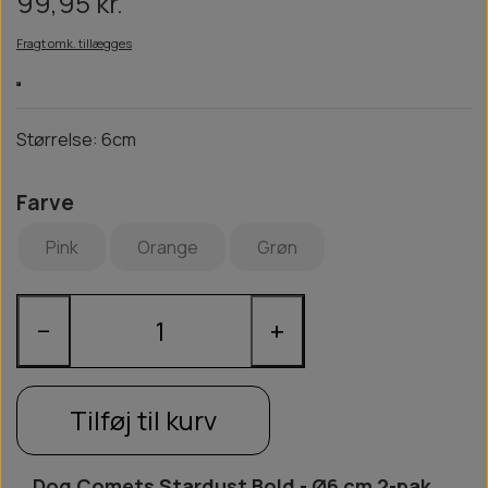
99,95 kr.
Fragt omk. tillægges
Størrelse: 6cm
Farve
Pink
Orange
Grøn
−
+
Tilføj til kurv
Dog Comets Stardust Bold - Ø6 cm 2-pak