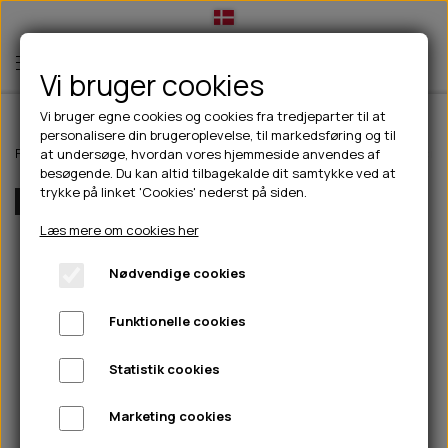
Vi bruger cookies
Vi bruger egne cookies og cookies fra tredjeparter til at
personalisere din brugeroplevelse, til markedsføring og til
TIL HUND
Forside
Til hunde
hundelegetøj
Dog Comets Ball Stardust ø6cm -
at undersøge, hvordan vores hjemmeside anvendes af
besøgende. Du kan altid tilbagekalde dit samtykke ved at
💧FODER- VANDSKÅLE
TIL HUNDEEJER
trykke på linket 'Cookies' nederst på siden.
Flere Farver
SLIK- & SNUSEMÅTTER
🥩 HUNDEFODER
DRIKKEFLASKER/TERMOFLASKER
TIL KAT
Læs mere om cookies her
🦺 HALSBÅND, LINER & SELER
FODER- & VANDSKÅLE
BELCANDO
HØMHØM POSER & DISPENSER
TILBUD
Nødvendige cookies
🦴 GODBIDDER & SNACKS
GODBIDSTASKE
CARNILOVE
LØB/TRÆNING
NYHEDER
Funktionelle cookies
🍖 SMAGSVARIANTER
🎾 LEGETØJ
HALSBÅND
CHICOPEE
HUER OG VANTER
🦠 PLEJE & HYGIEJNE
ABONNEMENT
TYGGEBEN
BOLDE
SELER
EDEN
GRIS
PINEWOOD SALES
Statistik cookies
HUNDESHAMPOO & BALSAM
HUNDEFODER UDEN KORN
100% NATURLIG SNACK
🐕 HUNDETØJ
OKSE & KALV
BAMSER
LINER
PINEWOOD TØJ
Marketing cookies
TÆNDER, ØRE, ØJE, POTER & NÆSE
🐾 UDSTYR & KOMFORT
SVØMMEVESTE
REBLEGETØJ
STORKØB
ISEGRIM
LYGTER
HEST
REGNTØJ