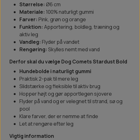
Størrelse:
Ø6 cm
Materiale:
100% naturligt gummi
Farver:
Pink, grøn og orange
Funktion:
Apportering, boldleg, træning og
aktiv leg
Vandleg:
Flyder på vandet
Rengøring:
Skylles nemt med vand
Derfor skal du vælge Dog Comets Stardust Bold
Hundebolde i naturligt gummi
Praktisk 2-pak til mere leg
Slidstærke og fleksible til aktiv brug
Hopper højt og gør apportlegen sjovere
Flyder på vand og er velegnet til strand, sø og
pool
Klare farver, der er nemme at finde
Let at rengøre efter leg
Vigtig information