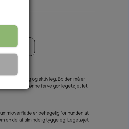
til kurv
🏕️ TRÆNING & AKTIVITET
TRÆNING
AKTIVITETSLEGETØJ
ring, trækkeleg og aktiv leg. Bolden måler
 den klare grønne farve gør legetøjet let
e gummioverflade er behagelig for hunden at
 en del af almindelig tyggeleg. Legetøjet