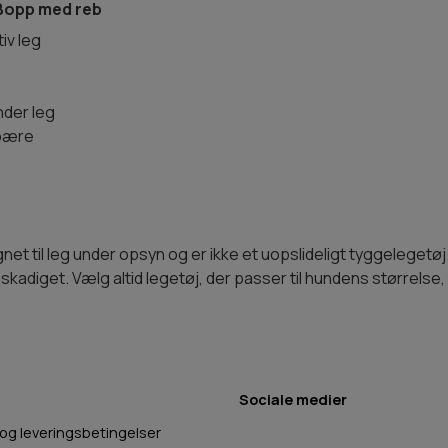
Bopp med reb
tiv leg
der leg
 bære
til leg under opsyn og er ikke et uopslideligt tyggelegetøj. K
beskadiget. Vælg altid legetøj, der passer til hundens størrels
Sociale medier
 og leveringsbetingelser