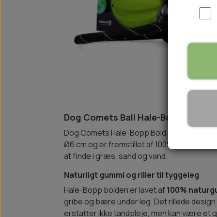
WOOLF ULTIMATE
TIL HJEMMET
WOLFSBLUT
STØVLER
WOLFBLUT VETLINE
VASK OG IMPRÆGNERING
KOSTTILSKUD
VÅDFODER TIL HUNDE
TOPPING TIL TØRFODER
🐕 HUNDETØJ
SVØMMEVESTE
Dog Comets Ball Hale-Bopp Green w
SKO OG STRØMPER
Dog Comets Hale-Bopp Bold med reb i grøn
JAKKER TIL HUNDE
Ø6 cm og er fremstillet af 100% naturligt 
at finde i græs, sand og vand.
Naturligt gummi og riller til tyggeleg
Hale-Bopp bolden er lavet af
100% naturg
gribe og bære under leg. Det rillede desi
erstatter ikke tandpleje, men kan være et go