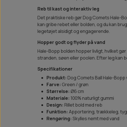
Reb til kast og interaktiv leg
Det praktiske reb gør Dog Comets Hale-Bop
kan gribe rebet eller bolden, og du kan bru
legetøjet alsidigt og engagerende.
Hopper godt og flyder på vand
Hale-Bopp bolden hopper livligt, hvilket 
stranden, søen eller poolen. Efter leg kan b
Specifikationer
Produkt:
Dog Comets Ball Hale-Bopp 
Farve:
Green / grøn
Størrelse:
Ø6 cm
Materiale:
100% naturligt gummi
Design:
Rillet bold med reb
Funktion:
Apportering, trækkeleg, ty
Rengøring:
Skylles nemt med vand