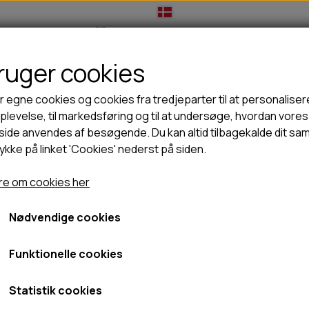
bruger cookies
IL HUNDEEJER
TIL KAT
TILBUD
NYHEDER
r egne cookies og cookies fra tredjeparter til at personaliser
levelse, til markedsføring og til at undersøge, hvordan vores
ide anvendes af besøgende. Du kan altid tilbagekalde dit sa
rykke på linket 'Cookies' nederst på siden.
🦺 HALSBÅND, LINER & SELER
🦴 GODBIDDER & SNACKS
ts Hale-Bopp Bold med Reb - Grøn Ø6cm
GODBIDSTASKE
TYGGEBEN
Dog Comets Hale-Bopp Bo
e om cookies her
HALSBÅND
100% NATURLIG SNACK
SELER
STORKØB
Ø6cm
Nødvendige cookies
LINER
HORN & GEVIR
LYGTER
BLØDE GODBIDDER/SNACKS
Funktionelle cookies
99,95 kr.
TRANSPORT SELE
KORNFRI GODBIDDER TIL HUNDE
Fragt omk. tillægges
IS
Statistik cookies
Varenummer: COME006A
PØLSER