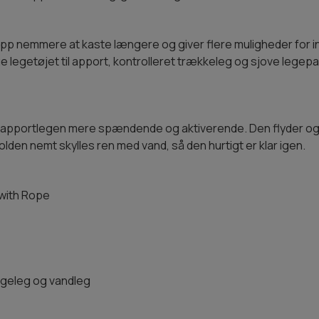
p nemmere at kaste længere og giver flere muligheder for in
ge legetøjet til apport, kontrolleret trækkeleg og sjove legep
gør apportlegen mere spændende og aktiverende. Den flyder o
olden nemt skylles ren med vand, så den hurtigt er klar igen.
with Rope
ggeleg og vandleg