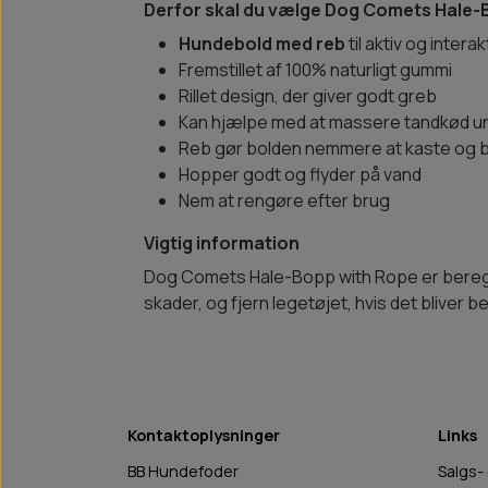
Derfor skal du vælge Dog Comets Hale-
Hundebold med reb
til aktiv og interak
Fremstillet af 100% naturligt gummi
Rillet design, der giver godt greb
Kan hjælpe med at massere tandkød un
Reb gør bolden nemmere at kaste og
Hopper godt og flyder på vand
Nem at rengøre efter brug
Vigtig information
Dog Comets Hale-Bopp with Rope er beregnet 
skader, og fjern legetøjet, hvis det bliver 
Kontaktoplysninger
Links
BB Hundefoder
Salgs-