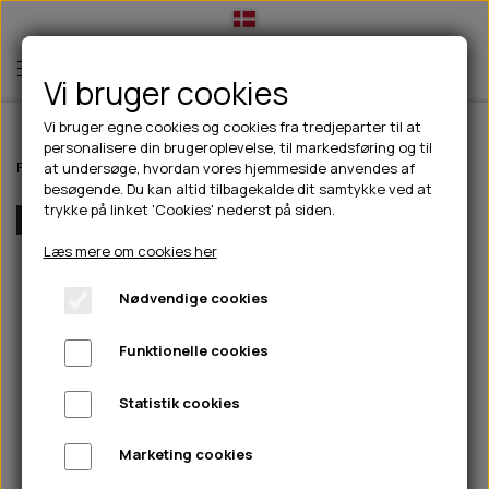
Vi bruger cookies
Vi bruger egne cookies og cookies fra tredjeparter til at
personalisere din brugeroplevelse, til markedsføring og til
TIL HUND
Forside
Til hunde
hundelegetøj
Dog Comets Alien Octo - L
at undersøge, hvordan vores hjemmeside anvendes af
besøgende. Du kan altid tilbagekalde dit samtykke ved at
💧FODER- VANDSKÅLE
TIL HUNDEEJER
trykke på linket 'Cookies' nederst på siden.
Flere Farver
SLIK- & SNUSEMÅTTER
🥩 HUNDEFODER
DRIKKEFLASKER/TERMOFLASKER
TIL KAT
Læs mere om cookies her
🦺 HALSBÅND, LINER & SELER
FODER- & VANDSKÅLE
BELCANDO
HØMHØM POSER & DISPENSER
TILBUD
Nødvendige cookies
🦴 GODBIDDER & SNACKS
GODBIDSTASKE
CARNILOVE
LØB/TRÆNING
NYHEDER
Funktionelle cookies
🍖 SMAGSVARIANTER
🎾 LEGETØJ
HALSBÅND
CHICOPEE
HUER OG VANTER
🦠 PLEJE & HYGIEJNE
ABONNEMENT
TYGGEBEN
BOLDE
SELER
EDEN
GRIS
PINEWOOD SALES
Statistik cookies
HUNDESHAMPOO & BALSAM
HUNDEFODER UDEN KORN
100% NATURLIG SNACK
🐕 HUNDETØJ
OKSE & KALV
BAMSER
LINER
PINEWOOD TØJ
Marketing cookies
TÆNDER, ØRE, ØJE, POTER & NÆSE
🐾 UDSTYR & KOMFORT
SVØMMEVESTE
REBLEGETØJ
STORKØB
ISEGRIM
LYGTER
HEST
REGNTØJ