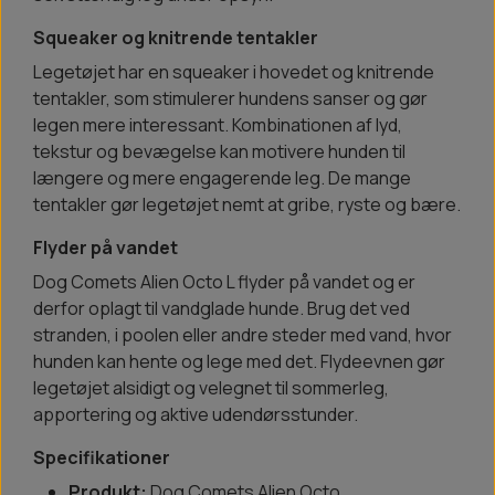
Squeaker og knitrende tentakler
Legetøjet har en squeaker i hovedet og knitrende
tentakler, som stimulerer hundens sanser og gør
legen mere interessant. Kombinationen af lyd,
tekstur og bevægelse kan motivere hunden til
længere og mere engagerende leg. De mange
tentakler gør legetøjet nemt at gribe, ryste og bære.
Flyder på vandet
Dog Comets Alien Octo L flyder på vandet og er
derfor oplagt til vandglade hunde. Brug det ved
stranden, i poolen eller andre steder med vand, hvor
hunden kan hente og lege med det. Flydeevnen gør
legetøjet alsidigt og velegnet til sommerleg,
apportering og aktive udendørsstunder.
Specifikationer
Produkt:
Dog Comets Alien Octo