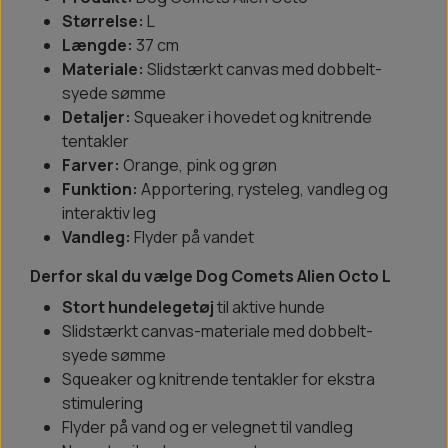
Størrelse:
L
Længde:
37 cm
Materiale:
Slidstærkt canvas med dobbelt-
syede sømme
Detaljer:
Squeaker i hovedet og knitrende
tentakler
Farver:
Orange, pink og grøn
Funktion:
Apportering, rysteleg, vandleg og
interaktiv leg
Vandleg:
Flyder på vandet
Derfor skal du vælge Dog Comets Alien Octo L
Stort hundelegetøj
til aktive hunde
Slidstærkt canvas-materiale med dobbelt-
syede sømme
Squeaker og knitrende tentakler for ekstra
stimulering
Flyder på vand og er velegnet til vandleg