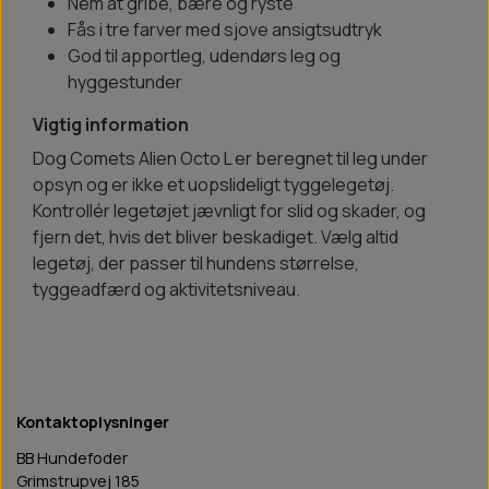
Nem at gribe, bære og ryste
Fås i tre farver med sjove ansigtsudtryk
God til apportleg, udendørs leg og
hyggestunder
Vigtig information
Dog Comets Alien Octo L er beregnet til leg under
opsyn og er ikke et uopslideligt tyggelegetøj.
Kontrollér legetøjet jævnligt for slid og skader, og
fjern det, hvis det bliver beskadiget. Vælg altid
legetøj, der passer til hundens størrelse,
tyggeadfærd og aktivitetsniveau.
Kontaktoplysninger
BB Hundefoder
Grimstrupvej 185