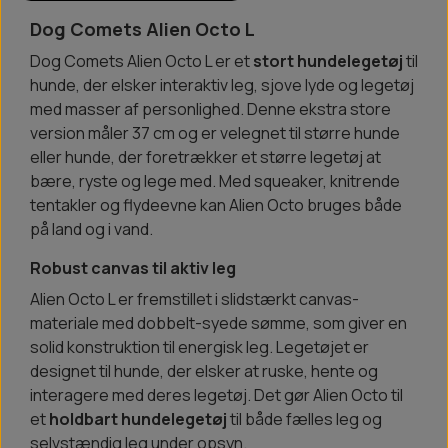
Dog Comets Alien Octo L
Dog Comets Alien Octo L er et
stort hundelegetøj
til
hunde, der elsker interaktiv leg, sjove lyde og legetøj
med masser af personlighed. Denne ekstra store
version måler 37 cm og er velegnet til større hunde
eller hunde, der foretrækker et større legetøj at
bære, ryste og lege med. Med squeaker, knitrende
tentakler og flydeevne kan Alien Octo bruges både
på land og i vand.
Robust canvas til aktiv leg
Alien Octo L er fremstillet i slidstærkt canvas-
materiale med dobbelt-syede sømme, som giver en
solid konstruktion til energisk leg. Legetøjet er
designet til hunde, der elsker at ruske, hente og
interagere med deres legetøj. Det gør Alien Octo til
et
holdbart hundelegetøj
til både fælles leg og
selvstændig leg under opsyn.