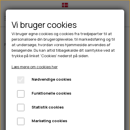
Vi bruger cookies
Vi bruger egne cookies og cookies fra tredjeparter til at
personalisere din brugeroplevelse, til markedsføring og til
TIL HUND
Forside
Til hunde
Hundefoder
Fodertilskud
D-tox
at undersøge, hvordan vores hjemmeside anvendes af
besøgende. Du kan altid tilbagekalde dit samtykke ved at
💧FODER- VANDSKÅLE
TIL HUNDEEJER
trykke på linket 'Cookies' nederst på siden.
SLIK- & SNUSEMÅTTER
🥩 HUNDEFODER
DRIKKEFLASKER/TERMOFLASKER
TIL KAT
Læs mere om cookies her
🦺 HALSBÅND, LINER & SELER
FODER- & VANDSKÅLE
BELCANDO
HØMHØM POSER & DISPENSER
TILBUD
Nødvendige cookies
🦴 GODBIDDER & SNACKS
GODBIDSTASKE
CARNILOVE
LØB/TRÆNING
NYHEDER
Funktionelle cookies
🍖 SMAGSVARIANTER
🎾 LEGETØJ
HALSBÅND
CHICOPEE
HUER OG VANTER
🦠 PLEJE & HYGIEJNE
ABONNEMENT
TYGGEBEN
BOLDE
SELER
EDEN
GRIS
PINEWOOD SALES
Statistik cookies
HUNDESHAMPOO & BALSAM
HUNDEFODER UDEN KORN
100% NATURLIG SNACK
🐕 HUNDETØJ
OKSE & KALV
BAMSER
LINER
PINEWOOD TØJ
Marketing cookies
TÆNDER, ØRE, ØJE, POTER & NÆSE
🐾 UDSTYR & KOMFORT
SVØMMEVESTE
REBLEGETØJ
STORKØB
ISEGRIM
LYGTER
HEST
REGNTØJ