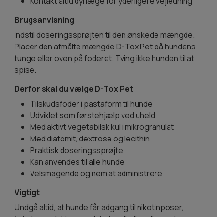
Kontakt altid dyrlæge for yderligere vejledning
Brugsanvisning
Indstil doseringssprøjten til den ønskede mængde.
Placer den afmålte mængde D-Tox Pet på hundens
tunge eller oven på foderet. Tving ikke hunden til at
spise.
Derfor skal du vælge D-Tox Pet
Tilskudsfoder i pastaform til hunde
Udviklet som førstehjælp ved uheld
Med aktivt vegetabilsk kul i mikrogranulat
Med diatomit, dextrose og lecithin
Praktisk doseringssprøjte
Kan anvendes til alle hunde
Velsmagende og nem at administrere
Vigtigt
Undgå altid, at hunde får adgang til nikotinposer,