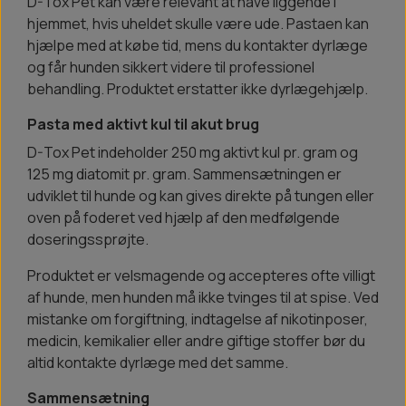
D-Tox Pet kan være relevant at have liggende i
hjemmet, hvis uheldet skulle være ude. Pastaen kan
hjælpe med at købe tid, mens du kontakter dyrlæge
og får hunden sikkert videre til professionel
behandling. Produktet erstatter ikke dyrlægehjælp.
Pasta med aktivt kul til akut brug
D-Tox Pet indeholder 250 mg aktivt kul pr. gram og
125 mg diatomit pr. gram. Sammensætningen er
udviklet til hunde og kan gives direkte på tungen eller
oven på foderet ved hjælp af den medfølgende
doseringssprøjte.
Produktet er velsmagende og accepteres ofte villigt
af hunde, men hunden må ikke tvinges til at spise. Ved
mistanke om forgiftning, indtagelse af nikotinposer,
medicin, kemikalier eller andre giftige stoffer bør du
altid kontakte dyrlæge med det samme.
Sammensætning