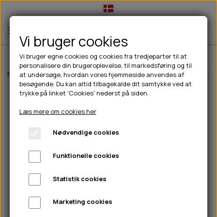
Vi bruger cookies
Vi bruger egne cookies og cookies fra tredjeparter til at
personalisere din brugeroplevelse, til markedsføring og til
TIL HUND
Forside
Til hunde
Sommerting til hunde
CoolPets Splash Water Fou
at undersøge, hvordan vores hjemmeside anvendes af
besøgende. Du kan altid tilbagekalde dit samtykke ved at
💧FODER- VANDSKÅLE
TIL HUNDEEJER
trykke på linket 'Cookies' nederst på siden.
SLIK- & SNUSEMÅTTER
🥩 HUNDEFODER
DRIKKEFLASKER/TERMOFLASKER
TIL KAT
Læs mere om cookies her
🦺 HALSBÅND, LINER & SELER
FODER- & VANDSKÅLE
BELCANDO
HØMHØM POSER & DISPENSER
TILBUD
Nødvendige cookies
🦴 GODBIDDER & SNACKS
GODBIDSTASKE
CARNILOVE
LØB/TRÆNING
NYHEDER
Funktionelle cookies
🍖 SMAGSVARIANTER
🎾 LEGETØJ
HALSBÅND
CHICOPEE
HUER OG VANTER
🦠 PLEJE & HYGIEJNE
ABONNEMENT
TYGGEBEN
BOLDE
SELER
EDEN
GRIS
PINEWOOD SALES
Statistik cookies
HUNDESHAMPOO & BALSAM
HUNDEFODER UDEN KORN
100% NATURLIG SNACK
🐕 HUNDETØJ
OKSE & KALV
BAMSER
LINER
PINEWOOD TØJ
Marketing cookies
TÆNDER, ØRE, ØJE, POTER & NÆSE
🐾 UDSTYR & KOMFORT
SVØMMEVESTE
REBLEGETØJ
STORKØB
ISEGRIM
LYGTER
HEST
REGNTØJ