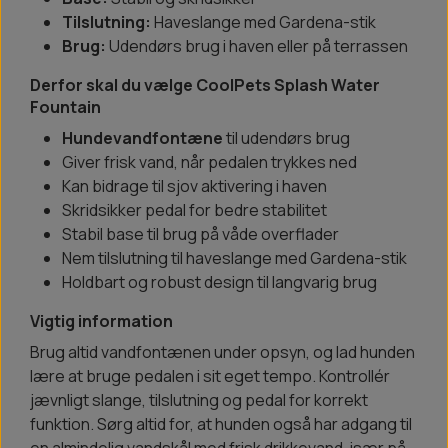
Tilslutning:
Haveslange med Gardena-stik
Brug:
Udendørs brug i haven eller på terrassen
Derfor skal du vælge CoolPets Splash Water
Fountain
Hundevandfontæne
til udendørs brug
Giver frisk vand, når pedalen trykkes ned
Kan bidrage til sjov aktivering i haven
Skridsikker pedal for bedre stabilitet
Stabil base til brug på våde overflader
Nem tilslutning til haveslange med Gardena-stik
Holdbart og robust design til langvarig brug
Vigtig information
Brug altid vandfontænen under opsyn, og lad hunden
lære at bruge pedalen i sit eget tempo. Kontrollér
jævnligt slange, tilslutning og pedal for korrekt
funktion. Sørg altid for, at hunden også har adgang til
en almindelig vandskål med frisk drikkevand, især på