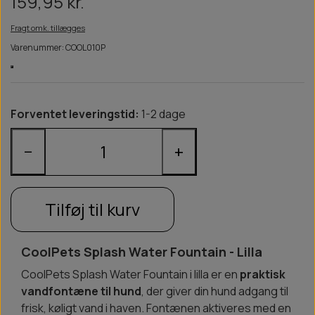
159,95 kr.
Fragt omk. tillægges
Varenummer: COOL010P
Forventet leveringstid:
1-2 dage
−
+
Tilføj til kurv
CoolPets Splash Water Fountain - Lilla
CoolPets Splash Water Fountain i lilla er en
praktisk
vandfontæne til hund
, der giver din hund adgang til
frisk, køligt vand i haven. Fontænen aktiveres med en