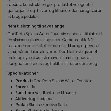
robuste konstruktion gør produktet velegnet til
gentagen brug i haven og til hunde, der hurtigt lærer
at bruge pedalen.
Nem tilslutning til haveslange
CoolPets Splash Water Fountain er nem at tilslutte til
en almindelig haveslange med Gardena-stik. Når
fontænen er tilsluttet, er den klar til brug og leverer
vand, når pedalen aktiveres. Den lilla farve giver et
friskt og synligt udtryk i haven, samtidig med at
designet er praktisk og holdbart til udendørs brug.
Specifikationer
Produkt:
CoolPets Splash Water Fountain
Farve:
Lilla
Funktion:
Vandfontæne til hunde
Aktivering:
Fodpedal
Pedal:
Skridsikker overflade
Base:
Stabil og skridsikker