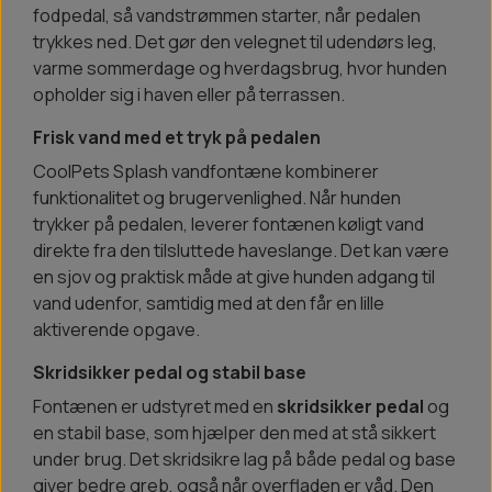
fodpedal, så vandstrømmen starter, når pedalen
trykkes ned. Det gør den velegnet til udendørs leg,
varme sommerdage og hverdagsbrug, hvor hunden
opholder sig i haven eller på terrassen.
Frisk vand med et tryk på pedalen
CoolPets Splash vandfontæne kombinerer
funktionalitet og brugervenlighed. Når hunden
trykker på pedalen, leverer fontænen køligt vand
direkte fra den tilsluttede haveslange. Det kan være
en sjov og praktisk måde at give hunden adgang til
vand udenfor, samtidig med at den får en lille
aktiverende opgave.
Skridsikker pedal og stabil base
Fontænen er udstyret med en
skridsikker pedal
og
en stabil base, som hjælper den med at stå sikkert
under brug. Det skridsikre lag på både pedal og base
giver bedre greb, også når overfladen er våd. Den