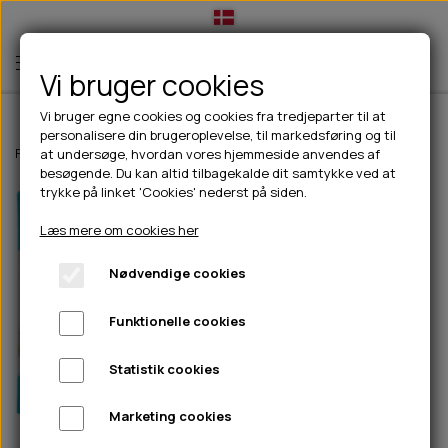
Vi bruger cookies
Vi bruger egne cookies og cookies fra tredjeparter til at
personalisere din brugeroplevelse, til markedsføring og til
TIL HUND
Forside
Til hunde
Hundesenge og Tæpper
CoolPets Premium Sol
at undersøge, hvordan vores hjemmeside anvendes af
besøgende. Du kan altid tilbagekalde dit samtykke ved at
💧FODER- VANDSKÅLE
TIL HUNDEEJER
trykke på linket 'Cookies' nederst på siden.
SLIK- & SNUSEMÅTTER
🥩 HUNDEFODER
DRIKKEFLASKER/TERMOFLASKER
TIL KAT
Læs mere om cookies her
🦺 HALSBÅND, LINER & SELER
FODER- & VANDSKÅLE
BELCANDO
HØMHØM POSER & DISPENSER
TILBUD
Nødvendige cookies
🦴 GODBIDDER & SNACKS
GODBIDSTASKE
CARNILOVE
LØB/TRÆNING
NYHEDER
Funktionelle cookies
🍖 SMAGSVARIANTER
🎾 LEGETØJ
HALSBÅND
CHICOPEE
HUER OG VANTER
🦠 PLEJE & HYGIEJNE
ABONNEMENT
TYGGEBEN
BOLDE
SELER
EDEN
GRIS
PINEWOOD SALES
Statistik cookies
HUNDESHAMPOO & BALSAM
HUNDEFODER UDEN KORN
100% NATURLIG SNACK
🐕 HUNDETØJ
OKSE & KALV
BAMSER
LINER
PINEWOOD TØJ
Marketing cookies
TÆNDER, ØRE, ØJE, POTER & NÆSE
🐾 UDSTYR & KOMFORT
SVØMMEVESTE
REBLEGETØJ
STORKØB
ISEGRIM
LYGTER
HEST
REGNTØJ