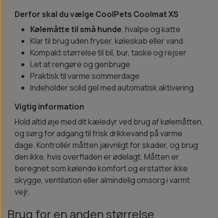
Derfor skal du vælge CoolPets Coolmat XS
Kølemåtte til små hunde
, hvalpe og katte
Klar til brug uden fryser, køleskab eller vand
Kompakt størrelse til bil, bur, taske og rejser
Let at rengøre og genbruge
Praktisk til varme sommerdage
Indeholder solid gel med automatisk aktivering
Vigtig information
Hold altid øje med dit kæledyr ved brug af kølemåtten,
og sørg for adgang til frisk drikkevand på varme
dage. Kontrollér måtten jævnligt for skader, og brug
den ikke, hvis overfladen er ødelagt. Måtten er
beregnet som kølende komfort og erstatter ikke
skygge, ventilation eller almindelig omsorg i varmt
vejr.
Brug for en anden størrelse