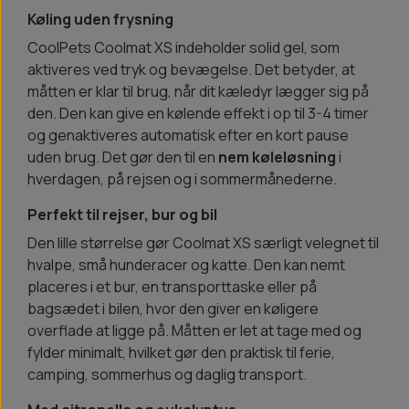
Køling uden frysning
CoolPets Coolmat XS indeholder solid gel, som
aktiveres ved tryk og bevægelse. Det betyder, at
måtten er klar til brug, når dit kæledyr lægger sig på
den. Den kan give en kølende effekt i op til 3-4 timer
og genaktiveres automatisk efter en kort pause
uden brug. Det gør den til en
nem køleløsning
i
hverdagen, på rejsen og i sommermånederne.
Perfekt til rejser, bur og bil
Den lille størrelse gør Coolmat XS særligt velegnet til
hvalpe, små hunderacer og katte. Den kan nemt
placeres i et bur, en transporttaske eller på
bagsædet i bilen, hvor den giver en køligere
overflade at ligge på. Måtten er let at tage med og
fylder minimalt, hvilket gør den praktisk til ferie,
camping, sommerhus og daglig transport.