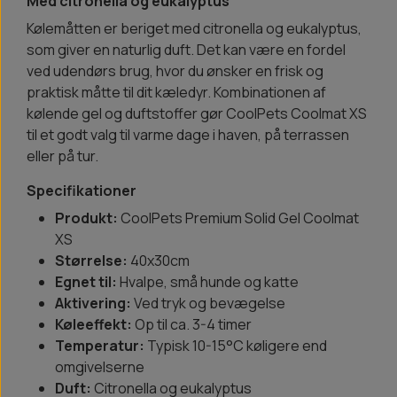
Med citronella og eukalyptus
Kølemåtten er beriget med citronella og eukalyptus,
som giver en naturlig duft. Det kan være en fordel
ved udendørs brug, hvor du ønsker en frisk og
praktisk måtte til dit kæledyr. Kombinationen af
kølende gel og duftstoffer gør CoolPets Coolmat XS
til et godt valg til varme dage i haven, på terrassen
eller på tur.
Specifikationer
Produkt:
CoolPets Premium Solid Gel Coolmat
XS
Størrelse:
40x30cm
Egnet til:
Hvalpe, små hunde og katte
Aktivering:
Ved tryk og bevægelse
Køleeffekt:
Op til ca. 3-4 timer
Temperatur:
Typisk 10-15°C køligere end
omgivelserne
Duft:
Citronella og eukalyptus