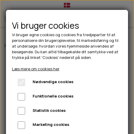
Vi bruger cookies
Vi bruger egne cookies og cookies fra tredjeparter til at
personalisere din brugeroplevelse, til markedsføring og til
TIL HUND
Forside
Til hunde
Godbidder & Snacks
Is
Coolpets Ice Cream - I
at undersøge, hvordan vores hjemmeside anvendes af
besøgende. Du kan altid tilbagekalde dit samtykke ved at
💧FODER- VANDSKÅLE
TIL HUNDEEJER
trykke på linket 'Cookies' nederst på siden.
SLIK- & SNUSEMÅTTER
🥩 HUNDEFODER
DRIKKEFLASKER/TERMOFLASKER
TIL KAT
Læs mere om cookies her
🦺 HALSBÅND, LINER & SELER
FODER- & VANDSKÅLE
BELCANDO
HØMHØM POSER & DISPENSER
TILBUD
Nødvendige cookies
🦴 GODBIDDER & SNACKS
GODBIDSTASKE
CARNILOVE
LØB/TRÆNING
NYHEDER
Funktionelle cookies
🍖 SMAGSVARIANTER
🎾 LEGETØJ
HALSBÅND
CHICOPEE
HUER OG VANTER
🦠 PLEJE & HYGIEJNE
ABONNEMENT
TYGGEBEN
BOLDE
SELER
EDEN
GRIS
PINEWOOD SALES
Statistik cookies
HUNDESHAMPOO & BALSAM
HUNDEFODER UDEN KORN
100% NATURLIG SNACK
🐕 HUNDETØJ
OKSE & KALV
BAMSER
LINER
PINEWOOD TØJ
Marketing cookies
TÆNDER, ØRE, ØJE, POTER & NÆSE
🐾 UDSTYR & KOMFORT
SVØMMEVESTE
REBLEGETØJ
STORKØB
ISEGRIM
LYGTER
HEST
REGNTØJ