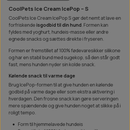
CoolPets Ice Cream IcePop – S
CoolPets Ice Cream IcePop S gør det nemt at lave en
forfriskende
isgodbid til din hund
. Formen kan
fyldes med yoghurt, hundeis-masse eller andre
egnede snacks og sættes direkte i fryseren.
Formen er fremstillet af 100% fødevaresikker silikone
og har en stabil bund med sugekop, så den står godt
fast, mens hunden nyder sin kolde snack.
Kølende snack til varme dage
Brug IcePop-formen til at give hunden en kølende
godbid på varme dage eller som ekstra aktivering i
hverdagen. Den frosne snack kan gøre serveringen
mere spændende og give hunden noget at slikke på i
roligt tempo.
Form til hjemmelavede hundeis