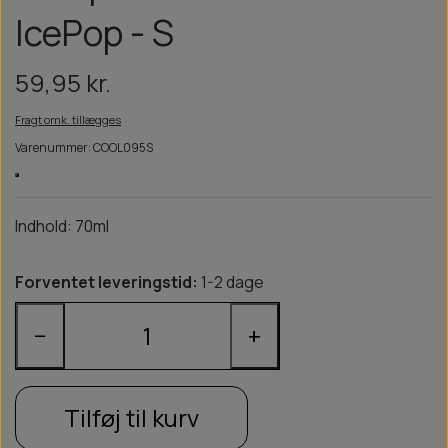
IcePop - S
59,95 kr.
Fragt omk. tillægges
Varenummer: COOL095S
Indhold: 70ml
Forventet leveringstid:
1-2 dage
−
+
Tilføj til kurv