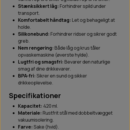
Stænksikkert låg:
Forhindrer spild under
transport.
Komfortabelt håndtag:
Let og behageligt at
holde.
Silikonebund:
Forhindrer ridser og sikrer godt
greb.
Nem rengøring:
Både låg og krus tåler
opvaskemaskine (øverste hylde).
Lugtfri og smagsfri:
Bevarer den naturlige
smag af dine drikkevarer.
BPA-fri:
Sikrer en sund og sikker
drikkeoplevelse.
Specifikationer
Kapacitet:
420 ml.
Materiale:
Rustfrit stål med dobbeltvægget
vakuumisolering.
Farve:
Sake (hvid).