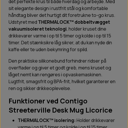
det perfekte krus til både hverdag og arbejde. Med
sit elegante design i rustfrit stål og komfortable
håndtag bliver det hurtigt dit foretrukne to-go krus.
Udstyret med
THERMALOCK™ dobbeltvægget
vakuumisoleret teknologi
, holder kruset dine
drikkevarer varme i op til 5 timer og kolde i op til 15
timer. Det stænksikre låg sikrer, at du kan nyde din
kaffe eller te uden bekymring for spild.
Den praktiske silikonebund forhindrer ridser på
overflader og giver et godt greb, mens kruset og
låget nemt kan rengøres i opvaskemaskinen.
Lugtfrit, smagsfrit og BPA-frit, hvilket garanterer en
ren og sikker drikkeoplevelse.
Funktioner ved Contigo
Streeterville Desk Mug Licorice
THERMALOCK™ isolering:
Holder drikkevarer
varme i op til 5 timer og kolde i op til 15 timer.