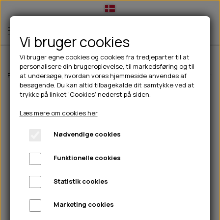
Vi bruger cookies
Vi bruger egne cookies og cookies fra tredjeparter til at
personalisere din brugeroplevelse, til markedsføring og til
TIL HUND
Forside
Outdoor
Drikkeflasker/termoflasker
Contigo Streetervil
at undersøge, hvordan vores hjemmeside anvendes af
besøgende. Du kan altid tilbagekalde dit samtykke ved at
💧FODER- VANDSKÅLE
TIL HUNDEEJER
trykke på linket 'Cookies' nederst på siden.
SLIK- & SNUSEMÅTTER
🥩 HUNDEFODER
DRIKKEFLASKER/TERMOFLASKER
TIL KAT
Læs mere om cookies her
🦺 HALSBÅND, LINER & SELER
FODER- & VANDSKÅLE
BELCANDO
HØMHØM POSER & DISPENSER
TILBUD
Nødvendige cookies
🦴 GODBIDDER & SNACKS
GODBIDSTASKE
CARNILOVE
LØB/TRÆNING
NYHEDER
Funktionelle cookies
🍖 SMAGSVARIANTER
🎾 LEGETØJ
HALSBÅND
CHICOPEE
HUER OG VANTER
🦠 PLEJE & HYGIEJNE
ABONNEMENT
TYGGEBEN
BOLDE
SELER
EDEN
GRIS
PINEWOOD SALES
Statistik cookies
HUNDESHAMPOO & BALSAM
HUNDEFODER UDEN KORN
100% NATURLIG SNACK
🐕 HUNDETØJ
OKSE & KALV
BAMSER
LINER
PINEWOOD TØJ
Marketing cookies
TÆNDER, ØRE, ØJE, POTER & NÆSE
🐾 UDSTYR & KOMFORT
SVØMMEVESTE
REBLEGETØJ
STORKØB
ISEGRIM
LYGTER
HEST
REGNTØJ