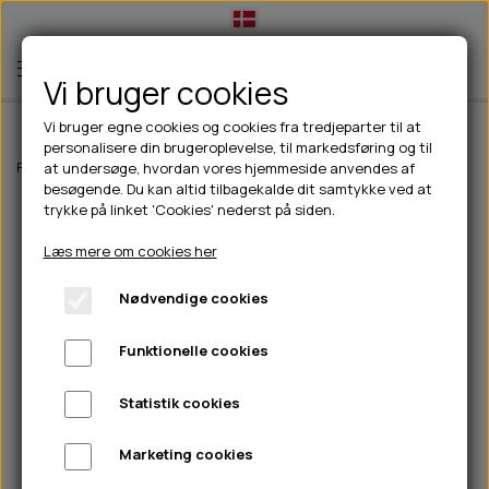
Vi bruger cookies
Vi bruger egne cookies og cookies fra tredjeparter til at
personalisere din brugeroplevelse, til markedsføring og til
TIL HUND
Forside
Outdoor
Drikkeflasker/termoflasker
Contigo Jackson Chi
at undersøge, hvordan vores hjemmeside anvendes af
besøgende. Du kan altid tilbagekalde dit samtykke ved at
💧FODER- VANDSKÅLE
TIL HUNDEEJER
trykke på linket 'Cookies' nederst på siden.
SLIK- & SNUSEMÅTTER
🥩 HUNDEFODER
DRIKKEFLASKER/TERMOFLASKER
TIL KAT
Læs mere om cookies her
🦺 HALSBÅND, LINER & SELER
FODER- & VANDSKÅLE
BELCANDO
HØMHØM POSER & DISPENSER
TILBUD
Nødvendige cookies
🦴 GODBIDDER & SNACKS
GODBIDSTASKE
CARNILOVE
LØB/TRÆNING
NYHEDER
Funktionelle cookies
🍖 SMAGSVARIANTER
🎾 LEGETØJ
HALSBÅND
CHICOPEE
HUER OG VANTER
🦠 PLEJE & HYGIEJNE
ABONNEMENT
TYGGEBEN
BOLDE
SELER
EDEN
GRIS
PINEWOOD SALES
Statistik cookies
HUNDESHAMPOO & BALSAM
HUNDEFODER UDEN KORN
100% NATURLIG SNACK
🐕 HUNDETØJ
OKSE & KALV
BAMSER
LINER
PINEWOOD TØJ
Marketing cookies
TÆNDER, ØRE, ØJE, POTER & NÆSE
🐾 UDSTYR & KOMFORT
SVØMMEVESTE
REBLEGETØJ
STORKØB
ISEGRIM
LYGTER
HEST
REGNTØJ