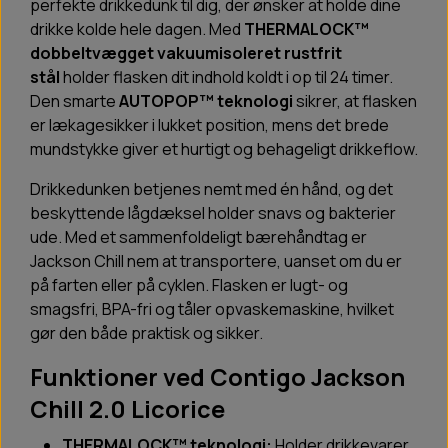
perfekte drikkedunk til dig, der ønsker at holde dine
drikke kolde hele dagen. Med
THERMALOCK™
dobbeltvægget vakuumisoleret rustfrit
stål
holder flasken dit indhold koldt i op til 24 timer.
Den smarte
AUTOPOP™ teknologi
sikrer, at flasken
er lækagesikker i lukket position, mens det brede
mundstykke giver et hurtigt og behageligt drikkeflow.
Drikkedunken betjenes nemt med én hånd, og det
beskyttende lågdæksel holder snavs og bakterier
ude. Med et sammenfoldeligt bærehåndtag er
Jackson Chill nem at transportere, uanset om du er
på farten eller på cyklen. Flasken er lugt- og
smagsfri, BPA-fri og tåler opvaskemaskine, hvilket
gør den både praktisk og sikker.
Funktioner ved Contigo Jackson
Chill 2.0 Licorice
THERMALOCK™ teknologi:
Holder drikkevarer