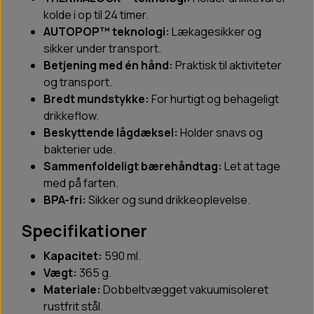
kolde i op til 24 timer.
AUTOPOP™ teknologi:
Lækagesikker og
sikker under transport.
Betjening med én hånd:
Praktisk til aktiviteter
og transport.
Bredt mundstykke:
For hurtigt og behageligt
drikkeflow.
Beskyttende lågdæksel:
Holder snavs og
bakterier ude.
Sammenfoldeligt bærehåndtag:
Let at tage
med på farten.
BPA-fri:
Sikker og sund drikkeoplevelse.
Specifikationer
Kapacitet:
590 ml.
Vægt:
365 g.
Materiale:
Dobbeltvægget vakuumisoleret
rustfrit stål.