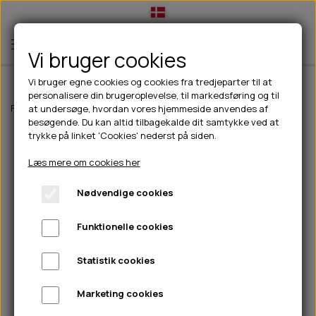
Vi bruger cookies
Vi bruger egne cookies og cookies fra tredjeparter til at
personalisere din brugeroplevelse, til markedsføring og til
TIL HUND
Forside
Outdoor
Drikkeflasker/termoflasker
Contigo Jackson 2.0
at undersøge, hvordan vores hjemmeside anvendes af
besøgende. Du kan altid tilbagekalde dit samtykke ved at
💧FODER- VANDSKÅLE
TIL HUNDEEJER
trykke på linket 'Cookies' nederst på siden.
SLIK- & SNUSEMÅTTER
🥩 HUNDEFODER
DRIKKEFLASKER/TERMOFLASKER
TIL KAT
Læs mere om cookies her
🦺 HALSBÅND, LINER & SELER
FODER- & VANDSKÅLE
BELCANDO
HØMHØM POSER & DISPENSER
TILBUD
Nødvendige cookies
🦴 GODBIDDER & SNACKS
GODBIDSTASKE
CARNILOVE
LØB/TRÆNING
NYHEDER
Funktionelle cookies
🍖 SMAGSVARIANTER
🎾 LEGETØJ
HALSBÅND
CHICOPEE
HUER OG VANTER
🦠 PLEJE & HYGIEJNE
ABONNEMENT
TYGGEBEN
BOLDE
SELER
EDEN
GRIS
PINEWOOD SALES
Statistik cookies
HUNDESHAMPOO & BALSAM
HUNDEFODER UDEN KORN
100% NATURLIG SNACK
🐕 HUNDETØJ
OKSE & KALV
BAMSER
LINER
PINEWOOD TØJ
Marketing cookies
TÆNDER, ØRE, ØJE, POTER & NÆSE
🐾 UDSTYR & KOMFORT
SVØMMEVESTE
REBLEGETØJ
STORKØB
ISEGRIM
LYGTER
HEST
REGNTØJ