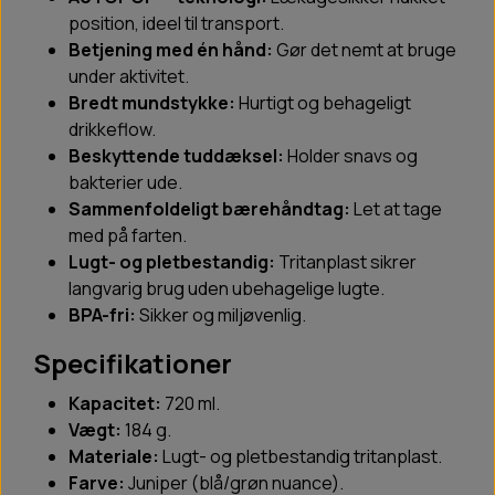
position, ideel til transport.
Betjening med én hånd:
Gør det nemt at bruge
under aktivitet.
Bredt mundstykke:
Hurtigt og behageligt
drikkeflow.
Beskyttende tuddæksel:
Holder snavs og
bakterier ude.
Sammenfoldeligt bærehåndtag:
Let at tage
med på farten.
Lugt- og pletbestandig:
Tritanplast sikrer
langvarig brug uden ubehagelige lugte.
BPA-fri:
Sikker og miljøvenlig.
Specifikationer
Kapacitet:
720 ml.
Vægt:
184 g.
Materiale:
Lugt- og pletbestandig tritanplast.
Farve:
Juniper (blå/grøn nuance).