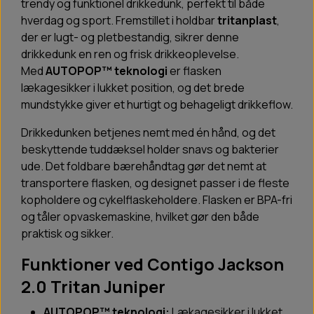
trendy og funktionel drikkedunk, perfekt til både
hverdag og sport. Fremstillet i holdbar
tritanplast
,
der er lugt- og pletbestandig, sikrer denne
drikkedunk en ren og frisk drikkeoplevelse.
Med
AUTOPOP™ teknologi
er flasken
lækagesikker i lukket position, og det brede
mundstykke giver et hurtigt og behageligt drikkeflow.
Drikkedunken betjenes nemt med én hånd, og det
beskyttende tuddæksel holder snavs og bakterier
ude. Det foldbare bærehåndtag gør det nemt at
transportere flasken, og designet passer i de fleste
kopholdere og cykelflaskeholdere. Flasken er BPA-fri
og tåler opvaskemaskine, hvilket gør den både
praktisk og sikker.
Funktioner ved Contigo Jackson
2.0 Tritan Juniper
AUTOPOP™ teknologi:
Lækagesikker i lukket