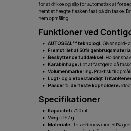
for at drikke og slip for automatisk at fo
nemt at hægte flasken fast på din taske. 
nem opmåling.
Funktioner ved Contig
AUTOSEAL™ teknologi:
Giver spild- 
Fremstillet af 50% genbrugsmateria
Beskyttende tuddæksel:
Holder snav
Karabinhage:
Let at fastgøre på task
Volumenmarkering:
Praktisk til opmål
Lugt- og pletbestandigt TritanRene
Passer til de fleste kopholdere:
Ideel
Specifikationer
Kapacitet:
720 ml.
Vægt:
167 g.
Materiale:
TritanRenew med 50% genb