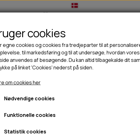
bruger cookies
IL HUNDEEJER
TIL KAT
TILBUD
NYHEDER
r egne cookies og cookies fra tredjeparter til at personaliser
levelse, til markedsføring og til at undersøge, hvordan vores
ide anvendes af besøgende. Du kan altid tilbagekalde dit sa
rykke på linket 'Cookies' nederst på siden.
🦺 HALSBÅND, LINER & SELER
🦴 GODBIDDER & SNACKS
tigo Cortland tritan ReNew Monaco, 720ml - AUTOSEAL
GODBIDSTASKE
TYGGEBEN
Contigo Cortland tritan
e om cookies her
HALSBÅND
100% NATURLIG SNACK
SELER
STORKØB
720ml - AUTOSEAL
Nødvendige cookies
LINER
HORN & GEVIR
LYGTER
BLØDE GODBIDDER/SNACKS
Funktionelle cookies
189,95 kr.
TRANSPORT SELE
KORNFRI GODBIDDER TIL HUNDE
139,00 kr.
IS
Statistik cookies
Fragt omk. tillægges
PØLSER