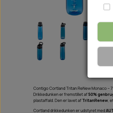
WOOLF ULTIMATE
TIL HJEMMET
WOLFSBLUT
STØVLER
WOLFBLUT VETLINE
VASK OG IMPRÆGNERING
KOSTTILSKUD
VÅDFODER TIL HUNDE
TOPPING TIL TØRFODER
🐕 HUNDETØJ
SVØMMEVESTE
SKO OG STRØMPER
JAKKER TIL HUNDE
Contigo Cortland Tritan ReNew Monaco – 720
Drikkedunken er fremstillet af
50% genbru
plastaffald. Den er lavet af
TritanRenew
, 
Cortland drikkedunken er udstyret med
AU