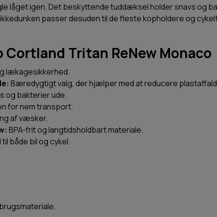
rsegle låget igen. Det beskyttende tuddæksel holder snavs og 
Drikkedunken passer desuden til de fleste kopholdere og cyke
o Cortland Tritan ReNew Monaco
og lækagesikkerhed.
le:
Bæredygtigt valg, der hjælper med at reducere plastaffald
s og bakterier ude.
en for nem transport.
ing af væsker.
w:
BPA-frit og langtidsholdbart materiale.
 til både bil og cykel.
rugsmateriale.