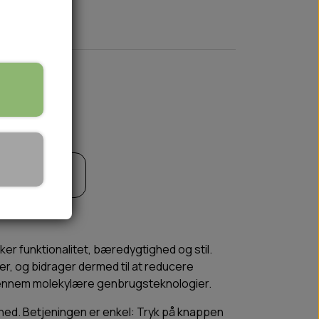
🏕️ TRÆNING & AKTIVITET
TRÆNING
til kurv
AKTIVITETSLEGETØJ
er funktionalitet, bæredygtighed og stil.
ker, og bidrager dermed til at reducere
t gennem molekylære genbrugsteknologier.
rhed. Betjeningen er enkel: Tryk på knappen