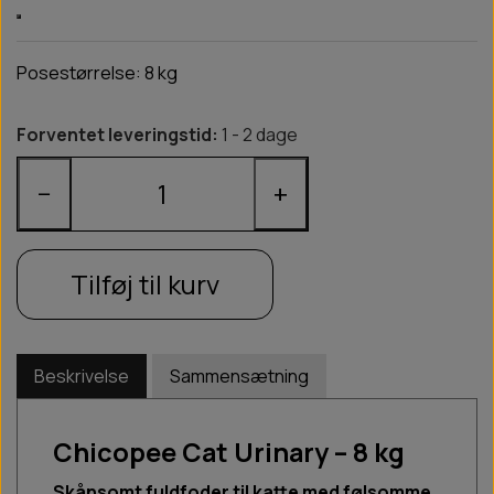
Posestørrelse:
8 kg
Forventet leveringstid:
1 - 2 dage
−
+
Tilføj til kurv
Beskrivelse
Sammensætning
Chicopee Cat Urinary – 8 kg
Skånsomt fuldfoder til katte med følsomme