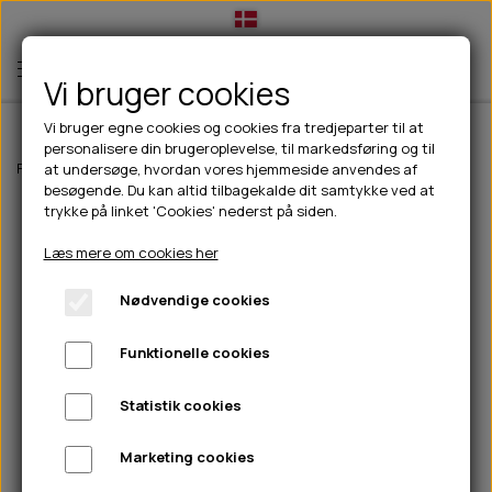
Vi bruger cookies
Vi bruger egne cookies og cookies fra tredjeparter til at
personalisere din brugeroplevelse, til markedsføring og til
TIL HUND
Forside
Til Katte
Tørfoder
Chicopee Cat - Urinary 8kg.
at undersøge, hvordan vores hjemmeside anvendes af
besøgende. Du kan altid tilbagekalde dit samtykke ved at
💧FODER- VANDSKÅLE
TIL HUNDEEJER
trykke på linket 'Cookies' nederst på siden.
SLIK- & SNUSEMÅTTER
🥩 HUNDEFODER
DRIKKEFLASKER/TERMOFLASKER
TIL KAT
Læs mere om cookies her
🦺 HALSBÅND, LINER & SELER
FODER- & VANDSKÅLE
BELCANDO
HØMHØM POSER & DISPENSER
TILBUD
Nødvendige cookies
🦴 GODBIDDER & SNACKS
GODBIDSTASKE
CARNILOVE
LØB/TRÆNING
NYHEDER
Funktionelle cookies
🍖 SMAGSVARIANTER
🎾 LEGETØJ
HALSBÅND
CHICOPEE
HUER OG VANTER
🦠 PLEJE & HYGIEJNE
ABONNEMENT
TYGGEBEN
BOLDE
SELER
EDEN
GRIS
PINEWOOD SALES
Statistik cookies
HUNDESHAMPOO & BALSAM
HUNDEFODER UDEN KORN
100% NATURLIG SNACK
🐕 HUNDETØJ
OKSE & KALV
BAMSER
LINER
PINEWOOD TØJ
Marketing cookies
TÆNDER, ØRE, ØJE, POTER & NÆSE
🐾 UDSTYR & KOMFORT
SVØMMEVESTE
REBLEGETØJ
STORKØB
ISEGRIM
LYGTER
HEST
REGNTØJ