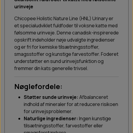
urinveje
Chicopee Holistic Nature Line (HNL) Urinary er
et specialudviklet fuldfoder til voksne katte med
følsomme urinveje. Denne canadisk-inspirerede
opskrift indeholder nøje udvalgte ingredienser
og er fri for kemiske tilsætningsstoffer,
smagsstoffer og kunstige farvestoffer. Foderet
understøtter en sund urinvejsfunktion og
fremmer din kats generelle trivsel.
Nøglefordele:
Støtter sunde urinveje:
Afbalanceret
indhold af mineraler for at reducere risikoen
for urinvejsproblemer.
Naturlige ingredienser:
Ingen kunstige
tilsætningsstoffer, farvestoffer eller
smagsforstærkere.