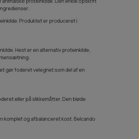
 animalske proteinkilde. Den enkle opskrift
ingredienser.
inkilde. Produktet er produceret i
ilde. Hest er en alternativ proteinkilde,
ammensætning.
et gør foderet velegnet som del af en
deret eller på slikkemåtter. Den bløde
en komplet og afbalanceret kost. Belcando