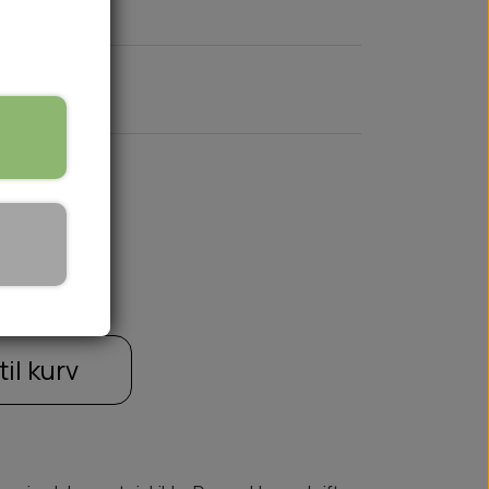
🏕️ TRÆNING & AKTIVITET
TRÆNING
AKTIVITETSLEGETØJ
til kurv