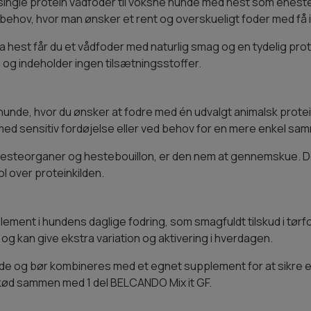
t single protein vådfoder til voksne hunde med hest som eneste
sbehov, hvor man ønsker et rent og overskueligt foder med få 
hest får du et vådfoder med naturlig smag og en tydelig prote
 og indeholder ingen tilsætningsstoffer.
hunde, hvor du ønsker at fodre med én udvalgt animalsk proteink
 med sensitiv fordøjelse eller ved behov for en mere enkel s
 hesteorganer og hestebouillon, er den nem at gennemskue. D
ol over proteinkilden.
ent i hundens daglige fodring, som smagfuldt tilskud i tørfo
og kan give ekstra variation og aktivering i hverdagen.
unde og bør kombineres med et egnet supplement for at sikre 
ekød sammen med 1 del BELCANDO Mix it GF.