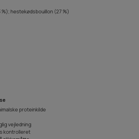
73 %); hestekødsbouillon (27 %)
rse
imalske proteinkilde
glig vejledning
s kontrolleret