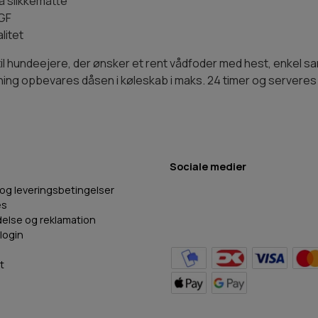
på slikkemåtte
GF
litet
til hundeejere, der ønsker et rent vådfoder med hest, enkel 
r åbning opbevares dåsen i køleskab i maks. 24 timer og server
Sociale medier
 og leveringsbetingelser
es
delse og reklamation
login
t