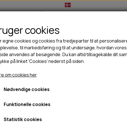
bruger cookies
IL HUNDEEJER
TIL KAT
TILBUD
NYHEDER
r egne cookies og cookies fra tredjeparter til at personaliser
levelse, til markedsføring og til at undersøge, hvordan vores
ide anvendes af besøgende. Du kan altid tilbagekalde dit sa
rykke på linket 'Cookies' nederst på siden.
🦺 HALSBÅND, LINER & SELER
🦴 GODBIDDER & SNACKS
der
Belcando vådfoder
Belcando Pure Horse 400g - kornfri dåsemåd 
GODBIDSTASKE
TYGGEBEN
Belcando Pure Horse 400g
e om cookies her
HALSBÅND
100% NATURLIG SNACK
SELER
STORKØB
til hunde
Nødvendige cookies
LINER
HORN & GEVIR
LYGTER
BLØDE GODBIDDER/SNACKS
Funktionelle cookies
39,95 kr.
TRANSPORT SELE
KORNFRI GODBIDDER TIL HUNDE
Fragt omk. tillægges
IS
Statistik cookies
Varenummer: 513225
PØLSER