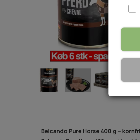
WOOLF ULTIMATE
TIL HJEMMET
WOLFSBLUT
STØVLER
WOLFBLUT VETLINE
VASK OG IMPRÆGNERING
KOSTTILSKUD
VÅDFODER TIL HUNDE
TOPPING TIL TØRFODER
🐕 HUNDETØJ
SVØMMEVESTE
SKO OG STRØMPER
JAKKER TIL HUNDE
Belcando Pure Horse 400 g – kornfri