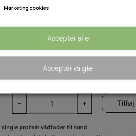
Marketing cookies
Mængderabat
Ved køb af 6 stk: 35,95 kr. pr. stk
Acceptér alle
Vægt: 400g
Produceret i Tyskland
🐾 UDSTYR & KOMFORT
Acceptér valgte
TRANSPORT
SENGE OG TÆPPER
Forventet leveringstid:
1-2 dage
HUNDEGÅRD/GITTER
SOMMERTING
Tilføj 
−
+
 single protein vådfoder til hund