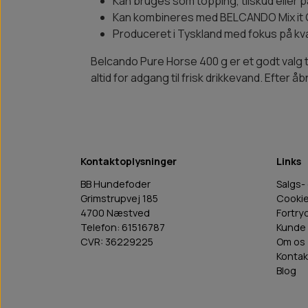
Kan bruges som topping, tilskud eller 
Kan kombineres med BELCANDO Mix it 
Produceret i Tyskland med fokus på kva
Belcando Pure Horse 400 g er et godt valg 
altid for adgang til frisk drikkevand. Efte
Kontaktoplysninger
Links
BB Hundefoder
Salgs-
Grimstrupvej 185
Cooki
4700 Næstved
Fortry
Telefon: 61516787
Kunde 
CVR: 36229225
Om os
Kontak
Blog