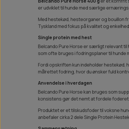
Belcando Pure Horse 400 g
er et kornfri
er udviklet til hunde med særlige ernæring
Med hestekød, hesteorganer og bouillon fra 
Tyskland med fokus på kvalitet og enkelhed
Single protein med hest
Belcando Pure Horse er særligt relevant til 
som ofte bruges i fodringsplaner til hunde
Fordi opskriften kun indeholder hestekød,
målrettet fodring, hvor du ønsker fuld kontr
Anvendelse i hverdagen
Belcando Pure Horse kan bruges som supplem
konsistens gør det nemt at fordele foderet 
Produktet er et tilskudsfoder til voksne h
anbefaler cirka 2 dele Single Protein Hest
Sammensætning