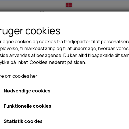
bruger cookies
IL HUNDEEJER
TIL KAT
TILBUD
NYHEDER
r egne cookies og cookies fra tredjeparter til at personaliser
levelse, til markedsføring og til at undersøge, hvordan vores
ide anvendes af besøgende. Du kan altid tilbagekalde dit sa
rykke på linket 'Cookies' nederst på siden.
🦺 HALSBÅND, LINER & SELER
🦴 GODBIDDER & SNACKS
der
Belcando vådfoder
Belcando Pure Horse 200g
GODBIDSTASKE
TYGGEBEN
Belcando Pure Horse 200
e om cookies her
HALSBÅND
100% NATURLIG SNACK
SELER
STORKØB
Nødvendige cookies
29,95 kr.
LINER
HORN & GEVIR
LYGTER
BLØDE GODBIDDER/SNACKS
Fragt omk. tillægges
Funktionelle cookies
TRANSPORT SELE
KORNFRI GODBIDDER TIL HUNDE
Varenummer: B512229
IS
Statistik cookies
PØLSER