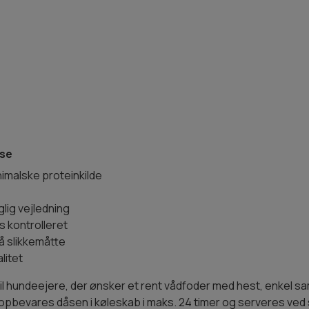
rse
imalske proteinkilde
glig vejledning
s kontrolleret
på slikkemåtte
litet
til hundeejere, der ønsker et rent vådfoder med hest, enkel 
ng opbevares dåsen i køleskab i maks. 24 timer og serveres ve