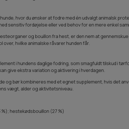
hunde, hvor du ønsker at fodre med én udvalgt animalsk protein
 med sensitiv fordøjelse eller ved behov for en mere enkel s
hesteorganer og bouillon fra hest, er den nem at gennemskue.
ol over, hvilke animalske råvarer hunden får.
ent i hundens daglige fodring, som smagfuldt tilskud i tørfo
an give ekstra variation og aktivering i hverdagen.
unde og bør kombineres med et egnet supplement, hvis det anv
 vægt, alder og aktivitetsniveau.
73 %); hestekødsbouillon (27 %)