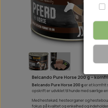
WOOLF ULTIMATE
TIL HJEMMET
WOLFSBLUT
STØVLER
WOLFBLUT VETLINE
VASK OG IMPRÆGNERING
KOSTTILSKUD
VÅDFODER TIL HUNDE
TOPPING TIL TØRFODER
🐕 HUNDETØJ
SVØMMEVESTE
SKO OG STRØMPER
JAKKER TIL HUNDE
Belcando Pure Horse 200 g – kornfri
Belcando Pure Horse 200 g
er et kornfri
opskrift er udviklet til hunde med særlige 
Med hestekød, hesteorganer og hestebouill
fokus på kvalitet og enkelhed og indeholder