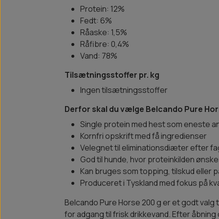
Protein: 12%
Fedt: 6%
Råaske: 1,5%
Råfibre: 0,4%
Vand: 78%
Tilsætningsstoffer pr. kg
Ingen tilsætningsstoffer
Derfor skal du vælge Belcando Pure Ho
Single protein med hest som eneste an
Kornfri opskrift med få ingredienser
Velegnet til eliminationsdiæter efter fa
God til hunde, hvor proteinkilden ønske
Kan bruges som topping, tilskud eller 
Produceret i Tyskland med fokus på kva
Belcando Pure Horse 200 g er et godt valg 
for adgang til frisk drikkevand. Efter åbni