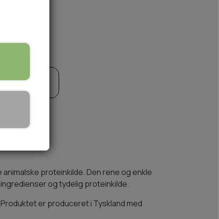
til kurv
🏕️ TRÆNING & AKTIVITET
TRÆNING
AKTIVITETSLEGETØJ
e animalske proteinkilde. Den rene og enkle
ingredienser og tydelig proteinkilde.
 Produktet er produceret i Tyskland med