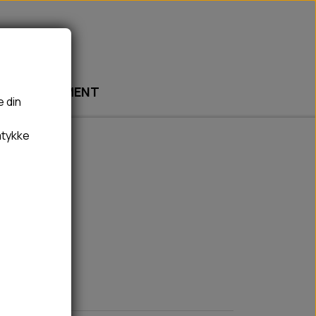
ABONNEMENT
e din
mtykke
🎾 LEGETØJ
🦠 PLEJE & HYGIEJNE
BOLDE
HUNDESHAMPOO & BALSAM
g
BAMSER
TÆNDER, ØRE, ØJE, POTER & NÆSE
REBLEGETØJ
HØMHØM POSER & DISPENSER
HVALPE LEGETØJ
FLÅTER & LOPPER
BANDAGE
GROOMING
RENGØRING