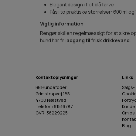
Elegant design i flot blå farve
Fås i to praktiske størrelser: 600 ml og 
Vigtig information
Rengør skålen regelmæssigt for at sikre optim
hund har
fri adgang til frisk drikkevand
.
Kontaktoplysninger
Links
BB Hundefoder
Salgs-
Grimstrupvej 185
Cooki
4700 Næstved
Fortry
Telefon: 61516787
Kunde 
CVR: 36229225
Om os
Kontak
Blog