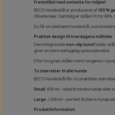
Fremstillet med omtanke for miljøet
BECO Hundeskål er produceret af
100 % g
råmaterialer. Samtidig er skålen fri for BPA,
Du får en slidstærk hundeskål, som kombiner
Praktisk design til hverdagens måltider
Den integrerede
non-slip bund
holder skål
giver en mere behagelig spiseoplevelse.
Efter brug kan skålen nemt rengøres i opvas
To størrelser til alle hunde
BECO Hundeskål fås i to praktiske størrelse
Small:
600 ml – ideel til mindre hunde eller 
Large:
1.200 ml – perfekt til større hunde 
Produktinformation