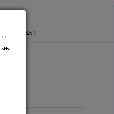
ABONNEMENT
e din
mtykke
🎾 LEGETØJ
🦠 PLEJE & HYGIEJNE
BOLDE
HUNDESHAMPOO & BALSAM
BAMSER
TÆNDER, ØRE, ØJE, POTER & NÆSE
REBLEGETØJ
HØMHØM POSER & DISPENSER
HVALPE LEGETØJ
FLÅTER & LOPPER
BANDAGE
GROOMING
RENGØRING