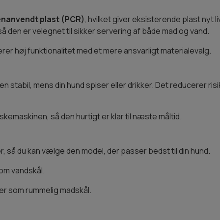
enanvendt plast (PCR)
, hvilket giver eksisterende plast nyt 
 så den er velegnet til sikker servering af både mad og vand.
er høj funktionalitet med et mere ansvarligt materialevalg.
en stabil, mens din hund spiser eller drikker. Det reducerer risi
kemaskinen, så den hurtigt er klar til næste måltid.
r, så du kan vælge den model, der passer bedst til din hund.
som vandskål.
eller som rummelig madskål.