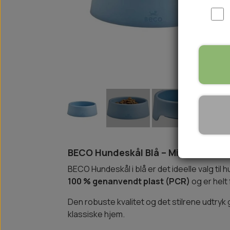
WOOLF ULTIMATE
TIL HJEMMET
WOLFSBLUT
STØVLER
WOLFBLUT VETLINE
VASK OG IMPRÆGNERING
KOSTTILSKUD
VÅDFODER TIL HUNDE
TOPPING TIL TØRFODER
🐕 HUNDETØJ
SVØMMEVESTE
SKO OG STRØMPER
JAKKER TIL HUNDE
BECO Hundeskål Blå – Miljøvenlig f
BECO Hundeskål i blå er det ideelle valg til
100 % genanvendt plast (PCR)
og er helt 
Den robuste kvalitet og det stilrene udtryk 
klassiske hjem.