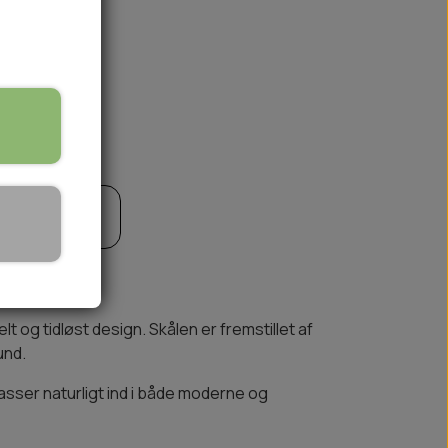
til kurv
🏕️ TRÆNING & AKTIVITET
TRÆNING
AKTIVITETSLEGETØJ
t og tidløst design. Skålen er fremstillet af
und.
passer naturligt ind i både moderne og