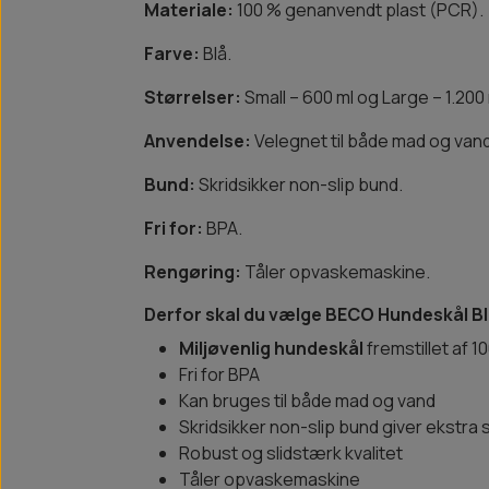
Materiale:
100 % genanvendt plast (PCR).
Farve:
Blå.
Størrelser:
Small – 600 ml og Large – 1.200 
Anvendelse:
Velegnet til både mad og vand
Bund:
Skridsikker non-slip bund.
Fri for:
BPA.
Rengøring:
Tåler opvaskemaskine.
Derfor skal du vælge BECO Hundeskål B
Miljøvenlig hundeskål
fremstillet af 
Fri for BPA
Kan bruges til både mad og vand
Skridsikker non-slip bund giver ekstra s
Robust og slidstærk kvalitet
Tåler opvaskemaskine