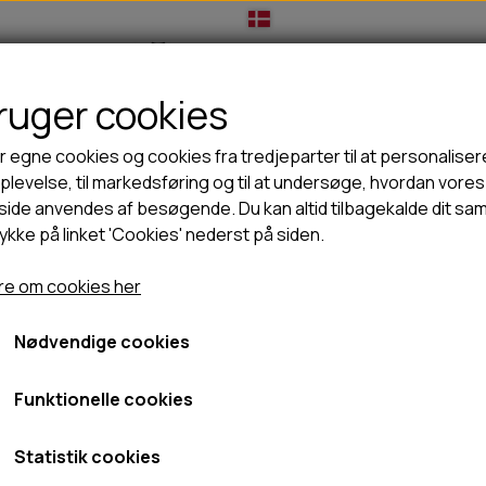
bruger cookies
IL HUNDEEJER
TIL KAT
TILBUD
NYHEDER
r egne cookies og cookies fra tredjeparter til at personaliser
levelse, til markedsføring og til at undersøge, hvordan vores
ide anvendes af besøgende. Du kan altid tilbagekalde dit sa
rykke på linket 'Cookies' nederst på siden.
🦺 HALSBÅND, LINER & SELER
🦴 GODBIDDER & SNACKS
kål - Blå
GODBIDSTASKE
TYGGEBEN
Beco hundeskål - Blå
e om cookies her
HALSBÅND
100% NATURLIG SNACK
SELER
STORKØB
Nødvendige cookies
Fra 99,00 kr.
LINER
HORN & GEVIR
LYGTER
BLØDE GODBIDDER/SNACKS
Fragt omk. tillægges
Funktionelle cookies
TRANSPORT SELE
KORNFRI GODBIDDER TIL HUNDE
IS
Statistik cookies
PØLSER