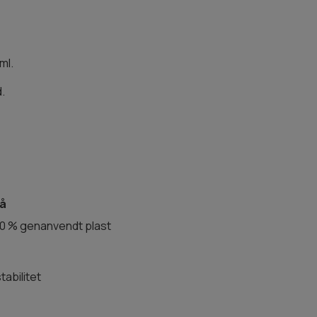
ml.
.
lå
100 % genanvendt plast
tabilitet