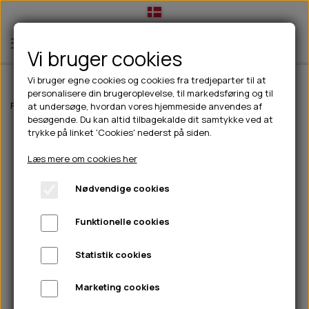
Vi bruger cookies
Vi bruger egne cookies og cookies fra tredjeparter til at
personalisere din brugeroplevelse, til markedsføring og til
TIL HUND
Forside
Til hunde
Hundefoder
Fodertilskud
B&B Probiotic
at undersøge, hvordan vores hjemmeside anvendes af
besøgende. Du kan altid tilbagekalde dit samtykke ved at
💧FODER- VANDSKÅLE
TIL HUNDEEJER
trykke på linket 'Cookies' nederst på siden.
SLIK- & SNUSEMÅTTER
🥩 HUNDEFODER
DRIKKEFLASKER/TERMOFLASKER
TIL KAT
Læs mere om cookies her
🦺 HALSBÅND, LINER & SELER
FODER- & VANDSKÅLE
BELCANDO
HØMHØM POSER & DISPENSER
TILBUD
Nødvendige cookies
🦴 GODBIDDER & SNACKS
GODBIDSTASKE
CARNILOVE
LØB/TRÆNING
NYHEDER
Funktionelle cookies
🍖 SMAGSVARIANTER
🎾 LEGETØJ
HALSBÅND
CHICOPEE
HUER OG VANTER
🦠 PLEJE & HYGIEJNE
ABONNEMENT
TYGGEBEN
BOLDE
SELER
EDEN
GRIS
PINEWOOD SALES
Statistik cookies
HUNDESHAMPOO & BALSAM
HUNDEFODER UDEN KORN
100% NATURLIG SNACK
🐕 HUNDETØJ
OKSE & KALV
BAMSER
LINER
PINEWOOD TØJ
Marketing cookies
TÆNDER, ØRE, ØJE, POTER & NÆSE
🐾 UDSTYR & KOMFORT
SVØMMEVESTE
REBLEGETØJ
STORKØB
ISEGRIM
LYGTER
HEST
REGNTØJ