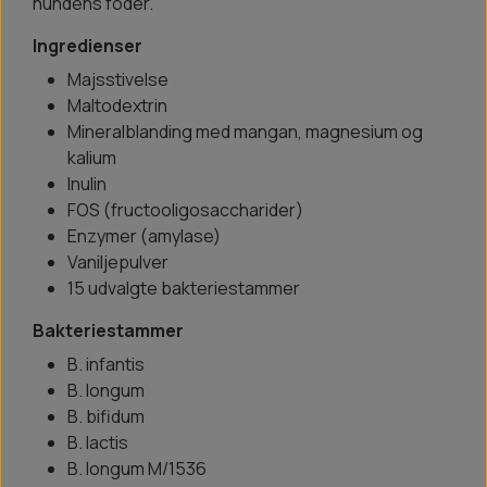
hundens foder.
Ingredienser
Majsstivelse
Maltodextrin
Mineralblanding med mangan, magnesium og
kalium
Inulin
FOS (fructooligosaccharider)
Enzymer (amylase)
Vaniljepulver
15 udvalgte bakteriestammer
Bakteriestammer
B. infantis
B. longum
B. bifidum
B. lactis
B. longum M/1536