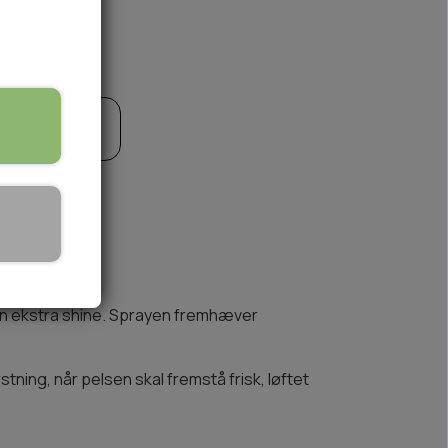
til kurv
🏕️ TRÆNING & AKTIVITET
TRÆNING
AKTIVITETSLEGETØJ
lsen ekstra shine. Sprayen fremhæver
stning, når pelsen skal fremstå frisk, løftet