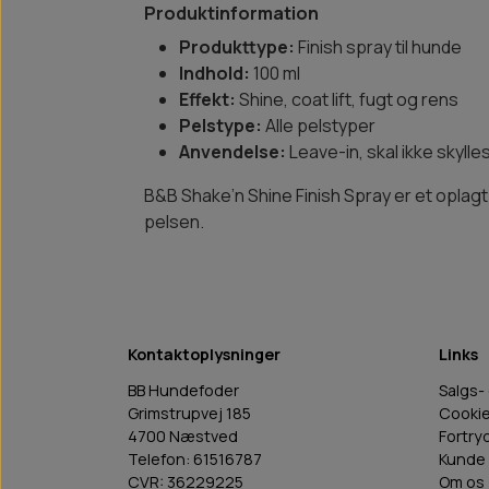
Produktinformation
Produkttype:
Finish spray til hunde
Indhold:
100 ml
Effekt:
Shine, coat lift, fugt og rens
Pelstype:
Alle pelstyper
Anvendelse:
Leave-in, skal ikke skylle
B&B Shake’n Shine Finish Spray er et oplagt 
pelsen.
Kontaktoplysninger
Links
BB Hundefoder
Salgs-
Grimstrupvej 185
Cooki
4700 Næstved
Fortry
Telefon: 61516787
Kunde 
CVR: 36229225
Om os