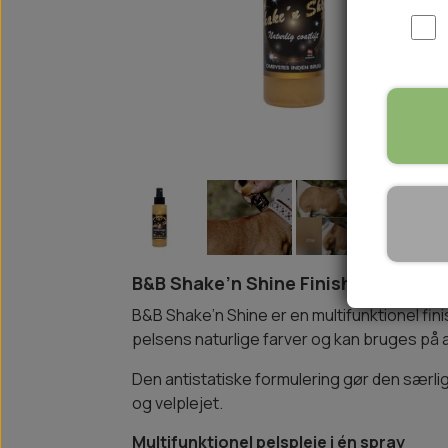
WOOLF ULTIMATE
TIL HJEMMET
WOLFSBLUT
STØVLER
WOLFBLUT VETLINE
VASK OG IMPRÆGNERING
KOSTTILSKUD
VÅDFODER TIL HUNDE
TOPPING TIL TØRFODER
🐕 HUNDETØJ
SVØMMEVESTE
SKO OG STRØMPER
B&B Shake’n Shine Finish Spray 100 m
JAKKER TIL HUNDE
B&B Shake’n Shine er en multifunktionel fin
pelsens naturlige farver og kan bruges på al
Den antistatiske formulering gør den særligt 
og velplejet.
Multifunktionel pelspleje i én spray