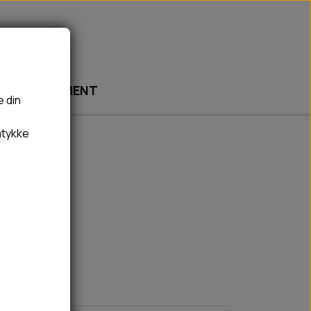
ABONNEMENT
e din
mtykke
🎾 LEGETØJ
🦠 PLEJE & HYGIEJNE
BOLDE
HUNDESHAMPOO & BALSAM
100ml
BAMSER
TÆNDER, ØRE, ØJE, POTER & NÆSE
REBLEGETØJ
HØMHØM POSER & DISPENSER
HVALPE LEGETØJ
FLÅTER & LOPPER
BANDAGE
GROOMING
RENGØRING