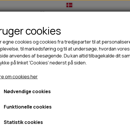
bruger cookies
IL HUNDEEJER
TIL KAT
TILBUD
NYHEDER
r egne cookies og cookies fra tredjeparter til at personaliser
levelse, til markedsføring og til at undersøge, hvordan vores
ide anvendes af besøgende. Du kan altid tilbagekalde dit sa
rykke på linket 'Cookies' nederst på siden.
🦺 HALSBÅND, LINER & SELER
🦴 GODBIDDER & SNACKS
 Mini shake'n shine - 100ml
GODBIDSTASKE
TYGGEBEN
B&B Mini shake'n shine - 
e om cookies her
HALSBÅND
100% NATURLIG SNACK
SELER
STORKØB
Nødvendige cookies
99,00 kr.
LINER
HORN & GEVIR
LYGTER
BLØDE GODBIDDER/SNACKS
Fragt omk. tillægges
Funktionelle cookies
TRANSPORT SELE
KORNFRI GODBIDDER TIL HUNDE
Varenummer: 9070
IS
Statistik cookies
PØLSER