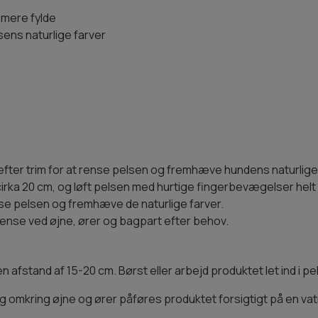
e mere fylde
ens naturlige farver
fter trim for at rense pelsen og fremhæve hundens naturlige 
cirka 20 cm, og løft pelsen med hurtige fingerbevægelser hel
nse pelsen og fremhæve de naturlige farver.
rense ved øjne, ører og bagpart efter behov.
 afstand af 15-20 cm. Børst eller arbejd produktet let ind i pel
omkring øjne og ører påføres produktet forsigtigt på en vatro