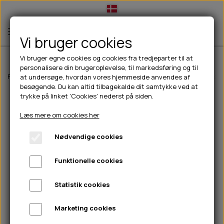
Vi bruger cookies
Vi bruger egne cookies og cookies fra tredjeparter til at
personalisere din brugeroplevelse, til markedsføring og til
TIL HUND
Forside
Til hunde
Pleje & hygiejne
Grooming
B&B kort karte - sma
at undersøge, hvordan vores hjemmeside anvendes af
besøgende. Du kan altid tilbagekalde dit samtykke ved at
💧FODER- VANDSKÅLE
TIL HUNDEEJER
trykke på linket 'Cookies' nederst på siden.
SLIK- & SNUSEMÅTTER
🥩 HUNDEFODER
DRIKKEFLASKER/TERMOFLASKER
TIL KAT
Læs mere om cookies her
🦺 HALSBÅND, LINER & SELER
FODER- & VANDSKÅLE
BELCANDO
HØMHØM POSER & DISPENSER
TILBUD
Nødvendige cookies
🦴 GODBIDDER & SNACKS
GODBIDSTASKE
CARNILOVE
LØB/TRÆNING
NYHEDER
Funktionelle cookies
🍖 SMAGSVARIANTER
🎾 LEGETØJ
HALSBÅND
CHICOPEE
HUER OG VANTER
🦠 PLEJE & HYGIEJNE
ABONNEMENT
TYGGEBEN
BOLDE
SELER
EDEN
GRIS
PINEWOOD SALES
Statistik cookies
HUNDESHAMPOO & BALSAM
HUNDEFODER UDEN KORN
100% NATURLIG SNACK
🐕 HUNDETØJ
OKSE & KALV
BAMSER
LINER
PINEWOOD TØJ
Marketing cookies
TÆNDER, ØRE, ØJE, POTER & NÆSE
🐾 UDSTYR & KOMFORT
SVØMMEVESTE
REBLEGETØJ
STORKØB
ISEGRIM
LYGTER
HEST
REGNTØJ