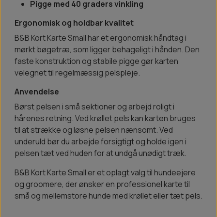
Pigge med 40 graders vinkling
Ergonomisk og holdbar kvalitet
B&B Kort Karte Small har et ergonomisk håndtag i
mørkt bøgetræ, som ligger behageligt i hånden. Den
faste konstruktion og stabile pigge gør karten
velegnet til regelmæssig pelspleje.
Anvendelse
Børst pelsen i små sektioner og arbejd roligt i
hårenes retning. Ved krøllet pels kan karten bruges
til at strække og løsne pelsen nænsomt. Ved
underuld bør du arbejde forsigtigt og holde igen i
pelsen tæt ved huden for at undgå unødigt træk.
B&B Kort Karte Small er et oplagt valg til hundeejere
og groomere, der ønsker en professionel karte til
små og mellemstore hunde med krøllet eller tæt pels.