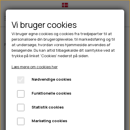
Vi bruger cookies
Vi bruger egne cookies og cookies fra tredjeparter til at
personalisere din brugeroplevelse, til markedsføring og til
TIL HUND
Forside
Til hunde
Pleje & hygiejne
Grooming
B&B Hundefrisørens
at undersøge, hvordan vores hjemmeside anvendes af
besøgende. Du kan altid tilbagekalde dit samtykke ved at
💧FODER- VANDSKÅLE
TIL HUNDEEJER
trykke på linket 'Cookies' nederst på siden.
SLIK- & SNUSEMÅTTER
🥩 HUNDEFODER
DRIKKEFLASKER/TERMOFLASKER
TIL KAT
Læs mere om cookies her
🦺 HALSBÅND, LINER & SELER
FODER- & VANDSKÅLE
BELCANDO
HØMHØM POSER & DISPENSER
TILBUD
Nødvendige cookies
🦴 GODBIDDER & SNACKS
GODBIDSTASKE
CARNILOVE
LØB/TRÆNING
NYHEDER
Funktionelle cookies
🍖 SMAGSVARIANTER
🎾 LEGETØJ
HALSBÅND
CHICOPEE
HUER OG VANTER
🦠 PLEJE & HYGIEJNE
ABONNEMENT
TYGGEBEN
BOLDE
SELER
EDEN
GRIS
PINEWOOD SALES
Statistik cookies
HUNDESHAMPOO & BALSAM
HUNDEFODER UDEN KORN
100% NATURLIG SNACK
🐕 HUNDETØJ
OKSE & KALV
BAMSER
LINER
PINEWOOD TØJ
Marketing cookies
TÆNDER, ØRE, ØJE, POTER & NÆSE
🐾 UDSTYR & KOMFORT
SVØMMEVESTE
REBLEGETØJ
STORKØB
ISEGRIM
LYGTER
HEST
REGNTØJ