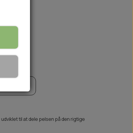
🏕️ TRÆNING & AKTIVITET
TRÆNING
AKTIVITETSLEGETØJ
til kurv
dviklet til at dele pelsen på den rigtige