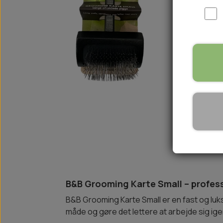
WOOLF ULTIMATE
TIL HJEMMET
WOLFSBLUT
STØVLER
WOLFBLUT VETLINE
VASK OG IMPRÆGNERING
KOSTTILSKUD
VÅDFODER TIL HUNDE
TOPPING TIL TØRFODER
🐕 HUNDETØJ
SVØMMEVESTE
SKO OG STRØMPER
JAKKER TIL HUNDE
B&B Grooming Karte Small – professi
B&B Grooming Karte Small er en fast og luksur
måde og gøre det lettere at arbejde sig ige