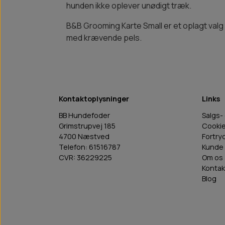
hunden ikke oplever unødigt træk.
B&B Grooming Karte Small er et oplagt valg
med krævende pels.
Kontaktoplysninger
Links
BB Hundefoder
Salgs-
Grimstrupvej 185
Cooki
4700 Næstved
Fortry
Telefon: 61516787
Kunde 
CVR: 36229225
Om os
Kontak
Blog