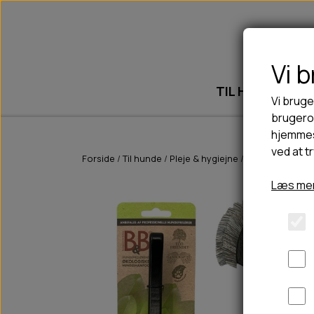
Vi 
TIL HUND
T
Vi bruge
brugerop
hjemmes
ved at t
💧FODER- VANDSKÅLE
DRIKKEFLASKER/TERMOFLASKER
🥩 HUNDEFODER
Forside
Til hunde
Pleje & hygiejne
Grooming
B&B
SLIK- & SNUSEMÅTTER
BELCANDO
HØMHØM POSER & DISPENSER
Læs mer
FODER- & VANDSKÅLE
CARNILOVE
LØB/TRÆNING
CHICOPEE
HUER OG VANTER
EDEN
PINEWOOD SALES
HUNDEFODER UDEN KORN
PINEWOOD TØJ
ISEGRIM
REGNTØJ
HIKE
TASKER
PRIMADOG
TRESPASS