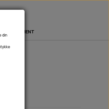
ABONNEMENT
e din
mtykke
🎾 LEGETØJ
🦠 PLEJE & HYGIEJNE
BOLDE
HUNDESHAMPOO & BALSAM
ll
BAMSER
TÆNDER, ØRE, ØJE, POTER & NÆSE
REBLEGETØJ
HØMHØM POSER & DISPENSER
HVALPE LEGETØJ
FLÅTER & LOPPER
BANDAGE
GROOMING
RENGØRING