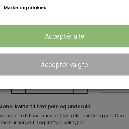
Marketing cookies
Størrelse: 168x86x70mm
Acceptér alle
🐾 UDSTYR & KOMFORT
Acceptér valgte
TRANSPORT
Forventet leveringstid:
1-2 dage
SENGE OG TÆPPER
Tilføj 
−
+
HUNDEGÅRD/GITTER
SOMMERTING
onel karte til tæt pels og underuld
iøs karte til hunde med tæt, lang eller vanskelig pels. Den er u
nnem underuld, filt og kraftige pelstyper.