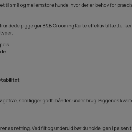
gnet til små og mellemstore hunde, hvor der er behov for præci
rundede pigge gør B&B Grooming Karte effektiv til tætte, l
styper.
 pels
nde
tabilitet
getræ, som ligger godt i hånden under brug. Piggenes kvalitet 
 hårenes retning. Ved filt og underuld bør du holde igen i pel