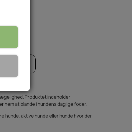
til kurv
🏕️ TRÆNING & AKTIVITET
TRÆNING
AKTIVITETSLEGETØJ
vægelighed. Produktet indeholder
er nem at blande i hundens daglige foder.
dre hunde, aktive hunde eller hunde hvor der