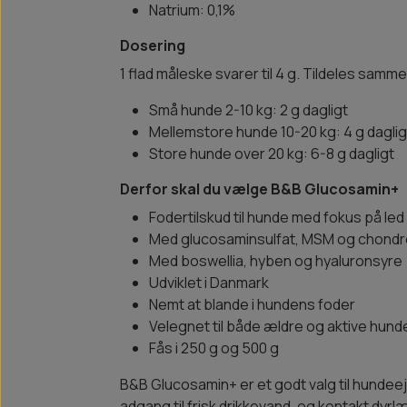
Natrium: 0,1%
Dosering
1 flad måleske svarer til 4 g. Tildeles samm
Små hunde 2-10 kg: 2 g dagligt
Mellemstore hunde 10-20 kg: 4 g daglig
Store hunde over 20 kg: 6-8 g dagligt
Derfor skal du vælge B&B Glucosamin+
Fodertilskud til hunde med fokus på l
Med glucosaminsulfat, MSM og chondro
Med boswellia, hyben og hyaluronsyre
Udviklet i Danmark
Nemt at blande i hundens foder
Velegnet til både ældre og aktive hund
Fås i 250 g og 500 g
B&B Glucosamin+ er et godt valg til hundeeje
adgang til frisk drikkevand, og kontakt d