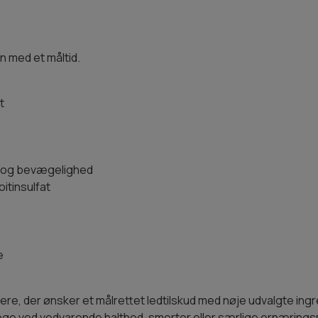
en med et måltid.
t
ed og bevægelighed
itinsulfat
e
re, der ønsker et målrettet ledtilskud med nøje udvalgte ingre
yrlæge ved vedvarende halthed, smerter eller særlige ernærin