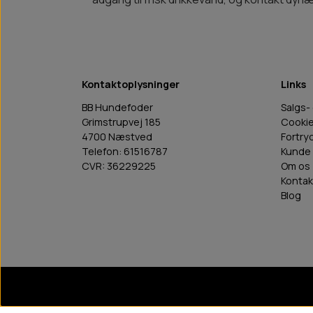
Kontaktoplysninger
Links
BB Hundefoder
Salgs-
Grimstrupvej 185
Cooki
4700 Næstved
Fortry
Telefon: 61516787
Kunde 
CVR: 36229225
Om os
Kontak
Blog