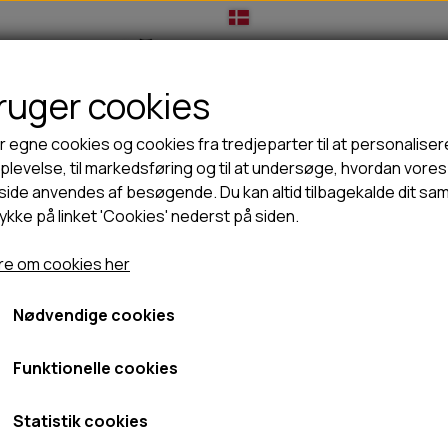
bruger cookies
IL HUNDEEJER
TIL KAT
TILBUD
NYHEDER
r egne cookies og cookies fra tredjeparter til at personaliser
levelse, til markedsføring og til at undersøge, hvordan vores
ide anvendes af besøgende. Du kan altid tilbagekalde dit sa
rykke på linket 'Cookies' nederst på siden.
🦺 HALSBÅND, LINER & SELER
🦴 GODBIDDER & SNACKS
Glucosamin +
GODBIDSTASKE
TYGGEBEN
B&B Glucosamin +
e om cookies her
HALSBÅND
100% NATURLIG SNACK
SELER
STORKØB
Nødvendige cookies
Fra 399,00 kr.
LINER
HORN & GEVIR
LYGTER
BLØDE GODBIDDER/SNACKS
Fragt omk. tillægges
Funktionelle cookies
TRANSPORT SELE
KORNFRI GODBIDDER TIL HUNDE
IS
Statistik cookies
PØLSER