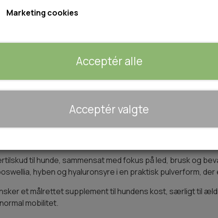
Indhold: 250g eller 500g
Marketing cookies
Størrelse
Acceptér alle
250g
500g
Tilføj 
🐾 UDSTYR & KOMFORT
−
+
Acceptér valgte
TRANSPORT
SENGE OG TÆPPER
HUNDEGÅRD/GITTER
unde
SOMMERTING
ertilskud til hunde, sammensat med fokus på led, brusk og be
oswellia, hyben og hyaluronsyre i en praktisk pulverform, der 
nsker et målrettet supplement til hundens kost, særligt til æl
ormal mobilitet.