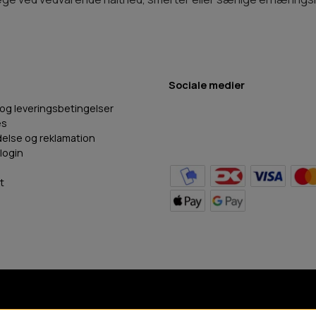
Sociale medier
 og leveringsbetingelser
es
delse og reklamation
login
t
BB Hundefoder
2024
©