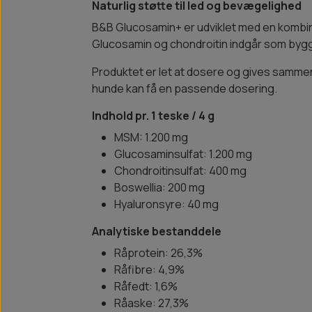
Naturlig støtte til led og bevægelighed
B&B Glucosamin+ er udviklet med en kombina
Glucosamin og chondroitin indgår som bygg
Produktet er let at dosere og gives samm
hunde kan få en passende dosering.
Indhold pr. 1 teske / 4 g
MSM: 1.200 mg
Glucosaminsulfat: 1.200 mg
Chondroitinsulfat: 400 mg
Boswellia: 200 mg
Hyaluronsyre: 40 mg
Analytiske bestanddele
Råprotein: 26,3%
Råfibre: 4,9%
Råfedt: 1,6%
Råaske: 27,3%