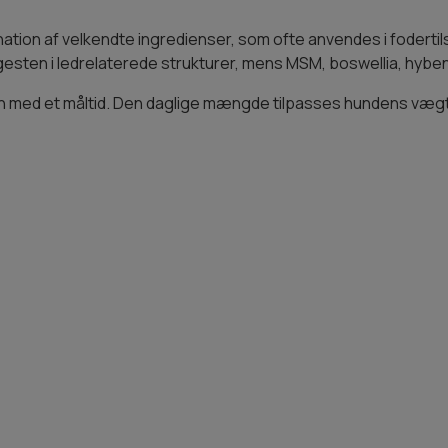
tion af velkendte ingredienser, som ofte anvendes i fodertils
esten i ledrelaterede strukturer, mens MSM, boswellia, hyben
en med et måltid. Den daglige mængde tilpasses hundens vægt