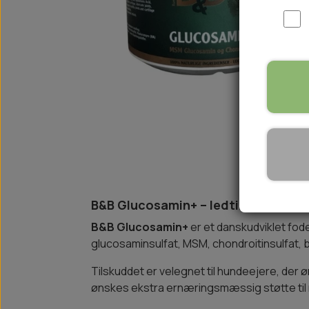
WOOLF ULTIMATE
TIL HJEMMET
WOLFSBLUT
STØVLER
WOLFBLUT VETLINE
VASK OG IMPRÆGNERING
KOSTTILSKUD
VÅDFODER TIL HUNDE
TOPPING TIL TØRFODER
🐕 HUNDETØJ
SVØMMEVESTE
SKO OG STRØMPER
JAKKER TIL HUNDE
B&B Glucosamin+ – ledtilskud til h
B&B Glucosamin+
er et danskudviklet fod
glucosaminsulfat, MSM, chondroitinsulfat, b
Tilskuddet er velegnet til hundeejere, der ø
ønskes ekstra ernæringsmæssig støtte til n