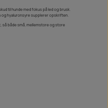
kud til hunde med fokus på led og brusk.
 og hyaluronsyre supplerer opskriften.
, så både små, mellemstore og store