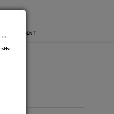
ABONNEMENT
e din
mtykke
🎾 LEGETØJ
🦠 PLEJE & HYGIEJNE
BOLDE
HUNDESHAMPOO & BALSAM
BAMSER
TÆNDER, ØRE, ØJE, POTER & NÆSE
REBLEGETØJ
HØMHØM POSER & DISPENSER
HVALPE LEGETØJ
FLÅTER & LOPPER
BANDAGE
GROOMING
RENGØRING