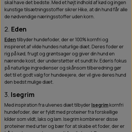
skal have det bedste. Med et højt indhold af kød og ingen
kunstige tilsætningsstoffer sikrer Hike, at din hund får alle
de nødvendige næringsstoffer uden korn.
2.
Eden
Eden
tilbyder hundefoder, der er 100% kornfri og
inspireret af vilde hundes naturlige diæt. Deres foder er
rig på kød, frugt og grøntsager og giver din hund en
nærende kost, der understøtter et sundt liv. Eden’s fokus
på naturlige ingredienser og skånsom tilberedning gør
det til et godt valg for hundeejere, der vil give deres hund
den bedst mulige diæt.
3.
Isegrim
Med inspiration fra ulvenes diæt tilbyder
Isegrim
kornfri
hundefoder, der er fyldt med proteiner fra forskellige
kilder som vildt, laks og lam. Isegrim kombinerer disse
proteiner med urter og bær for at skabe et foder, der er