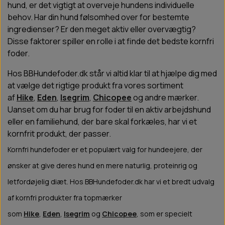
hund, er det vigtigt at overveje hundens individuelle
behov. Har din hund følsomhed over for bestemte
ingredienser? Er den meget aktiv eller overvægtig?
Disse faktorer spiller en rolle i at finde det bedste kornfri
foder.
Hos BBHundefoder.dk står vi altid klar til at hjælpe dig med
at vælge det rigtige produkt fra vores sortiment
af
Hike
,
Eden
,
Isegrim
,
Chicopee
og andre mærker.
Uanset om du har brug for foder til en aktiv arbejdshund
eller en familiehund, der bare skal forkæles, har vi et
kornfrit produkt, der passer.
Kornfri hundefoder er et populært valg for hundeejere, der
ønsker at give deres hund en mere naturlig, proteinrig og
letfordøjelig diæt. Hos BBHundefoder.dk har vi et bredt udvalg
af kornfri produkter fra topmærker
som
Hike
,
Eden
,
Isegrim
og
Chicopee
, som er specielt