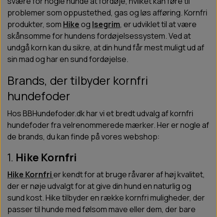
svære for nogle hunde at fordøje, hvilket kan føre til
problemer som oppustethed, gas og løs afføring. Kornfri
produkter, som
Hike
og
Isegrim
, er udviklet til at være
skånsomme for hundens fordøjelsessystem. Ved at
undgå korn kan du sikre, at din hund får mest muligt ud af
sin mad og har en sund fordøjelse.
Brands, der tilbyder kornfri
hundefoder
Hos BBHundefoder.dk har vi et bredt udvalg af kornfri
hundefoder fra velrenommerede mærker. Her er nogle af
de brands, du kan finde på vores webshop:
1.
Hike Kornfri
Hike Kornfri
er kendt for at bruge råvarer af høj kvalitet,
der er nøje udvalgt for at give din hund en naturlig og
sund kost. Hike tilbyder en række kornfri muligheder, der
passer til hunde med følsom mave eller dem, der bare