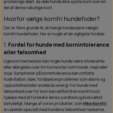
proteinrige diæt, da vilde hunde ikke spiste korn som en
del af deres naturlige kost.
Hvorfor vælge kornfri hundefoder?
Der er flere grunde til, at mange hundeejere vælger
kornfri hundefoder. Her er nogle af de vigtigste fordele:
1.
Fordel for hunde med kornintolerance
eller følsomhed
Ligesom mennesker kan nogle hunde være intolerante
eller allergiske over for kornsorter som hvede, majs eller
soja. Symptomer på kornintolerance kan omfatte
hudirritation, kløe, fordøjelsesproblemer som diarré og
oppustethed eller endda lav energi. For hunde med
følsomhed over for korn kan skiftet til en kornfri kost
hjælpe med at forbedre deres sundhed og livskvalitet
betydeligt. Mange af vores produkter, som
Hike Kornfri
,
er udviklet specielt med hundens følsomhed i tankerne.