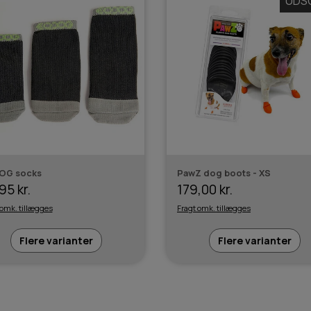
UDS
OG socks
PawZ dog boots - XS
95 kr.
179,00 kr.
 omk. tillægges
Fragt omk. tillægges
Flere varianter
Flere varianter