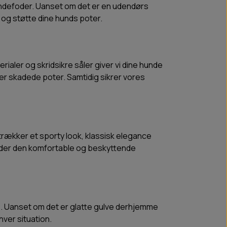
undefoder. Uanset om det er en udendørs
 og støtte dine hunds poter.
ler og skridsikre såler giver vi dine hunde
er skadede poter. Samtidig sikrer vores
trækker et sporty look, klassisk elegance
 nyder den komfortable og beskyttende
de. Uanset om det er glatte gulve derhjemme
hver situation.