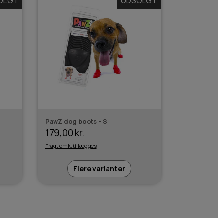
OLGT
UDSOLGT
PawZ dog boots - S
179,00 kr.
Fragt omk. tillægges
Flere varianter