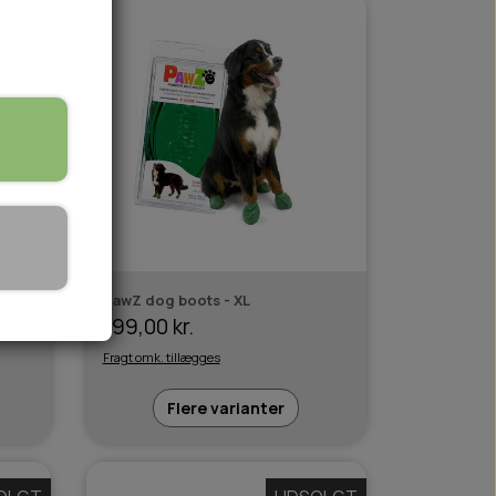
🏕️ TRÆNING & AKTIVITET
TRÆNING
AKTIVITETSLEGETØJ
PawZ dog boots - XL
199,00 kr.
Fragt omk. tillægges
Flere varianter