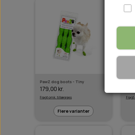
WOOLF ULTIMATE
TIL HJEMMET
WOLFSBLUT
STØVLER
WOLFBLUT VETLINE
VASK OG IMPRÆGNERING
KOSTTILSKUD
VÅDFODER TIL HUNDE
TOPPING TIL TØRFODER
🐕 HUNDETØJ
SVØMMEVESTE
SKO OG STRØMPER
PawZ dog boots - Tiny
PawZ
JAKKER TIL HUNDE
179,00 kr.
179
Fragt omk. tillægges
Fragt
Flere varianter