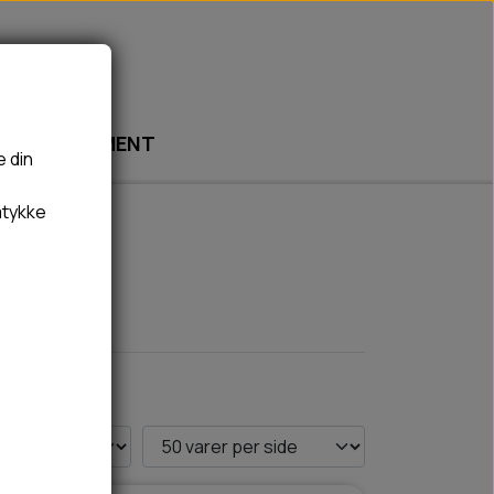
ABONNEMENT
e din
mtykke
🎾 LEGETØJ
🦠 PLEJE & HYGIEJNE
BOLDE
HUNDESHAMPOO & BALSAM
BAMSER
TÆNDER, ØRE, ØJE, POTER & NÆSE
REBLEGETØJ
HØMHØM POSER & DISPENSER
HVALPE LEGETØJ
FLÅTER & LOPPER
BANDAGE
GROOMING
RENGØRING