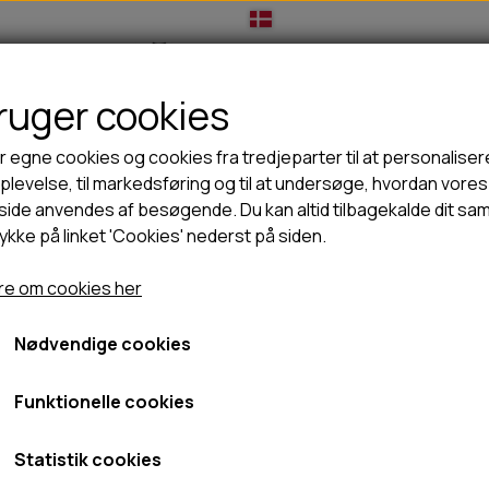
bruger cookies
IL HUNDEEJER
TIL KAT
TILBUD
NYHEDER
r egne cookies og cookies fra tredjeparter til at personaliser
levelse, til markedsføring og til at undersøge, hvordan vores
ide anvendes af besøgende. Du kan altid tilbagekalde dit sa
rykke på linket 'Cookies' nederst på siden.
🦺 HALSBÅND, LINER & SELER
🦴 GODBIDDER & SNACKS
GODBIDSTASKE
TYGGEBEN
e om cookies her
HALSBÅND
100% NATURLIG SNACK
SELER
STORKØB
Nødvendige cookies
LINER
HORN & GEVIR
Mærke
LYGTER
BLØDE GODBIDDER/SNACKS
Funktionelle cookies
TRANSPORT SELE
KORNFRI GODBIDDER TIL HUNDE
IS
Statistik cookies
PØLSER