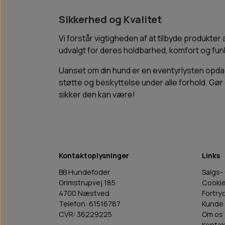
Sikkerhed og Kvalitet
Vi forstår vigtigheden af at tilbyde produkter
udvalgt for deres holdbarhed, komfort og funk
Uanset om din hund er en eventyrlysten opda
støtte og beskyttelse under alle forhold. Gør
sikker den kan være!
Kontaktoplysninger
Links
BB Hundefoder
Salgs-
Grimstrupvej 185
Cooki
4700 Næstved
Fortry
Telefon: 61516787
Kunde 
CVR: 36229225
Om os
Kontak