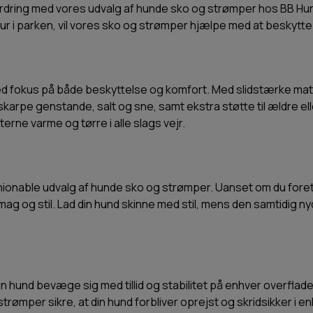
dfordring med vores udvalg af hunde sko og strømper hos BB H
tur i parken, vil vores sko og strømper hjælpe med at beskytte
fokus på både beskyttelse og komfort. Med slidstærke materia
arpe genstande, salt og sne, samt ekstra støtte til ældre ell
rne varme og tørre i alle slags vejr.
shionable udvalg af hunde sko og strømper. Uanset om du fore
smag og stil. Lad din hund skinne med stil, mens den samtidig
in hund bevæge sig med tillid og stabilitet på enhver overfla
trømper sikre, at din hund forbliver oprejst og skridsikker i en