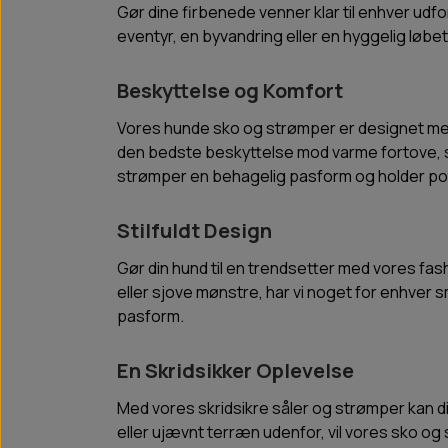
Gør dine firbenede venner klar til enhver u
eventyr, en byvandring eller en hyggelig løbe
Beskyttelse og Komfort
Vores hunde sko og strømper er designet med 
den bedste beskyttelse mod varme fortove, sk
strømper en behagelig pasform og holder pote
Stilfuldt Design
Gør din hund til en trendsetter med vores fa
eller sjove mønstre, har vi noget for enhver 
pasform.
En Skridsikker Oplevelse
Med vores skridsikre såler og strømper kan d
eller ujævnt terræn udenfor, vil vores sko og s