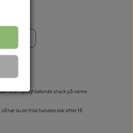
til kurv
🏕️ TRÆNING & AKTIVITET
TRÆNING
AKTIVITETSLEGETØJ
den til en oplagt kølende snack på varme
så har du en frisk hundeis klar efter få