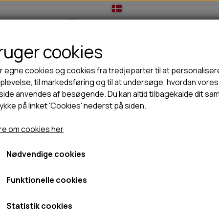
bruger cookies
IL HUNDEEJER
TIL KAT
TILBUD
NYHEDER
r egne cookies og cookies fra tredjeparter til at personaliser
levelse, til markedsføring og til at undersøge, hvordan vores
ide anvendes af besøgende. Du kan altid tilbagekalde dit sa
rykke på linket 'Cookies' nederst på siden.
🦺 HALSBÅND, LINER & SELER
🦴 GODBIDDER & SNACKS
t Gelato Ananas
GODBIDSTASKE
TYGGEBEN
FidOvet Gelato Ananas
e om cookies her
HALSBÅND
100% NATURLIG SNACK
SELER
STORKØB
Nødvendige cookies
24,95 kr.
LINER
HORN & GEVIR
LYGTER
BLØDE GODBIDDER/SNACKS
Fragt omk. tillægges
Funktionelle cookies
TRANSPORT SELE
KORNFRI GODBIDDER TIL HUNDE
Varenummer: S2B24-162456
IS
Statistik cookies
PØLSER