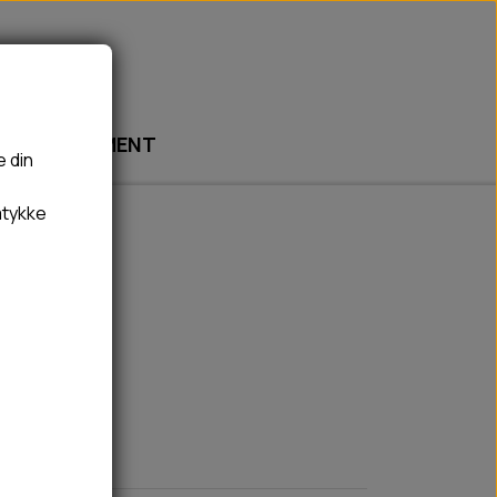
ABONNEMENT
e din
mtykke
🎾 LEGETØJ
🦠 PLEJE & HYGIEJNE
BOLDE
HUNDESHAMPOO & BALSAM
BAMSER
TÆNDER, ØRE, ØJE, POTER & NÆSE
REBLEGETØJ
HØMHØM POSER & DISPENSER
HVALPE LEGETØJ
FLÅTER & LOPPER
BANDAGE
GROOMING
RENGØRING