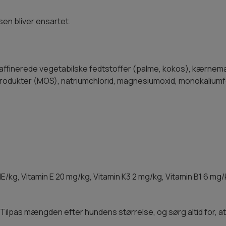
sen bliver ensartet.
affinerede vegetabilske fedtstoffer (palme, kokos), kærnemæ
rodukter (MOS), natriumchlorid, magnesiumoxid, monokaliumf
 IE/kg, Vitamin E 20 mg/kg, Vitamin K3 2 mg/kg, Vitamin B1 6 mg/
ilpas mængden efter hundens størrelse, og sørg altid for, at 