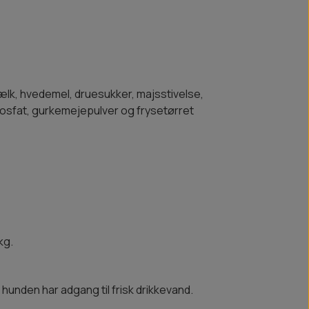
lk, hvedemel, druesukker, majsstivelse,
osfat, gurkemejepulver og frysetørret
kg.
hunden har adgang til frisk drikkevand.