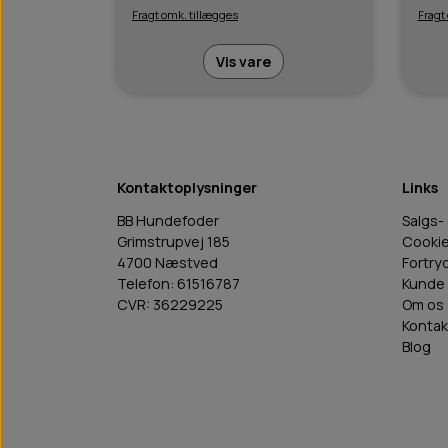
Fragt omk. tillægges
Fragt
Vis vare
Kontaktoplysninger
Links
BB Hundefoder
Salgs-
Grimstrupvej 185
Cooki
4700 Næstved
Fortry
Telefon: 61516787
Kunde 
CVR: 36229225
Om os
Kontak
Blog