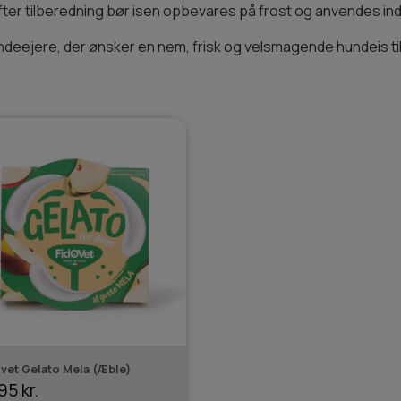
fter tilberedning bør isen opbevares på frost og anvendes inde
undeejere, der ønsker en nem, frisk og velsmagende hundeis ti
vet Gelato Mela (Æble)
95 kr.