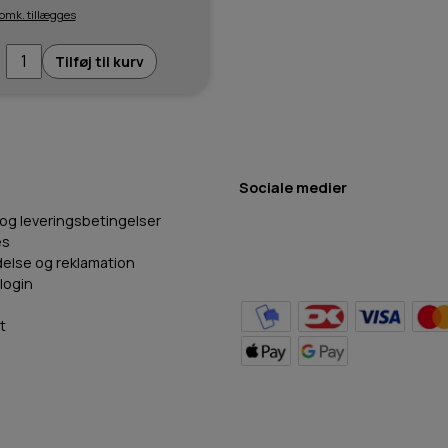
 omk. tillægges
Tilføj til kurv
Sociale medier
 og leveringsbetingelser
es
delse og reklamation
login
t