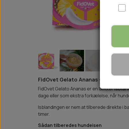
WOOLF ULTIMATE
TIL HJEMMET
WOLFSBLUT
STØVLER
WOLFBLUT VETLINE
VASK OG IMPRÆGNERING
KOSTTILSKUD
VÅDFODER TIL HUNDE
TOPPING TIL TØRFODER
🐕 HUNDETØJ
SVØMMEVESTE
SKO OG STRØMPER
FidOvet Gelato Ananas – Hundeis
JAKKER TIL HUNDE
FidOvet Gelato Ananas er en lækker
isblan
dage eller som ekstra forkælelse, når hund
Isblandingen er nem at tilberede direkte i b
timer.
Sådan tilberedes hundeisen