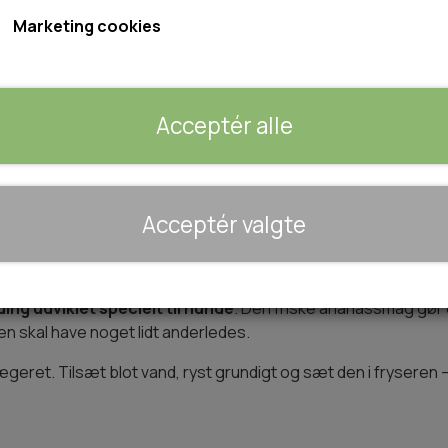
Indhold: 40g pulver svarende til 110g is
Marketing cookies
Forventet leveringstid:
1-2 dage
Acceptér alle
Tilføj 
−
+
🐾 UDSTYR & KOMFORT
Acceptér valgte
TRANSPORT
SENGE OG TÆPPER
 med Ananassmag
HUNDEGÅRD/GITTER
ding udviklet specielt til hunde
. Den friske ananassmag gør 
SOMMERTING
en skal have noget lidt anderledes.
ægeret. Tilsæt blot vand, ryst grundigt og sæt den i fryseren – 