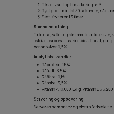
Tilsæt vand op til markering nr. 3.
Ryst godt i mindst 30 sekunder, så mas
Sæt i fryseren i 3 timer.
Sammensætning
Fruktose, valle- og skummetmælkspulver, r
calciumcarbonat, natriumbicarbonat, gærp
bananpulver 0,5%.
Analytiske værdier
Råprotein: 15%
Råfedt: 3,5%
Råfibre: 0,1%
Råaske: 3,5%
Vitamin A 10.000 IE/kg, Vitamin D3 3.200
Servering og opbevaring
Serveres som snack og ekstra forkælelse. T