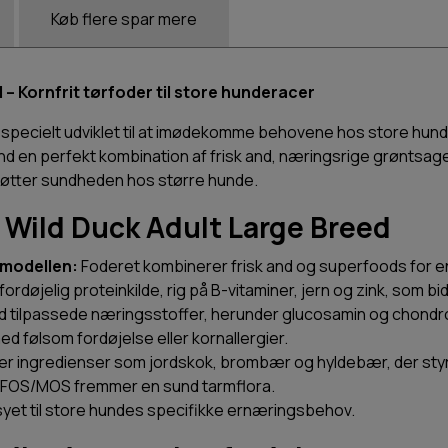
Køb flere spar mere
 – Kornfrit tørfoder til store hunderacer
 specielt udviklet til at imødekomme behovene hos store hunde
nd en perfekt kombination af frisk and, næringsrige grøntsage
tøtter sundheden hos større hunde.
 Wild Duck Adult Large Breed
emodellen:
Foderet kombinerer frisk and og superfoods for e
fordøjelig proteinkilde, rig på B-vitaminer, jern og zink, som bid
 tilpassede næringsstoffer, herunder glucosamin og chondroit
ed følsom fordøjelse eller kornallergier.
er ingredienser som jordskok, brombær og hyldebær, der st
 FOS/MOS fremmer en sund tarmflora.
et til store hundes specifikke ernæringsbehov.