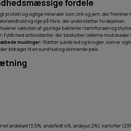
ndhedsmæssige fordele
øjeligt protein og vigtige mineraler som zink og jern, der frem
alorieindhold og rige på fibre, der understøtter fordøjelsen.
imulerer væksten af gavnlige bakterier i tarmfloraen og styrk
r:
Fyldt med antioxidanter, der beskytter cellerne mod skade
læbede muslinger:
Støtter sunde led og knogler, som er vigti
der bidrager til en sund hud og skinnende pels.
ætning
rret andekød 13,5%, andefedt 4%, andejus 2%), kartofler (23%