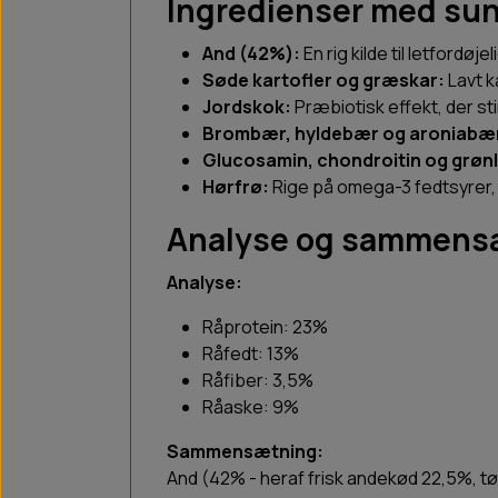
Ingredienser med su
And (42%):
En rig kilde til letford
Søde kartofler og græskar:
Lavt k
Jordskok:
Præbiotisk effekt, der st
Brombær, hyldebær og aroniabæ
Glucosamin, chondroitin og grøn
Hørfrø:
Rige på omega-3 fedtsyrer, 
Analyse og sammens
Analyse:
Råprotein: 23%
Råfedt: 13%
Råfiber: 3,5%
Råaske: 9%
Sammensætning:
And (42% - heraf frisk andekød 22,5%, tø