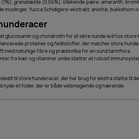
ok (1%), granatæble (0,04%), stikkende pære, amaranth, brom
muslinger, Yucca Schidigera-ekstrakt, anisfrø, bukkehorn og
 hunderacer
at glucosamin og chondroitin for at sikre sunde led hos store
ancerede proteiner og fedtstoffer, der matcher store hundes
ift med naturlige fibre og præbiotika for en sund tarmflora.
nter fra bær og vitaminer understøtter et robust immunsyste
deelt til store hunderacer, der har brug for ekstra støtte til d
nd nyde et foder, der er både velsmagende og nærende.