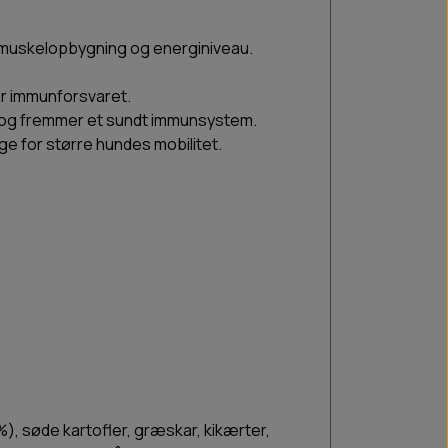
mer muskelopbygning og energiniveau.
er immunforsvaret.
r og fremmer et sundt immunsystem.
ge for større hundes mobilitet.
), søde kartofler, græskar, kikærter,