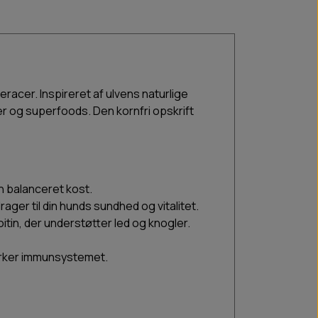
racer. Inspireret af ulvens naturlige
r og superfoods. Den kornfri opskrift
n balanceret kost.
rager til din hunds sundhed og vitalitet.
in, der understøtter led og knogler.
yrker immunsystemet.