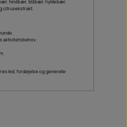
bær, hindbær, blåbær, hyldebær,
 citrusekstrakt.
 hunde.
 aktivitetsbehov.
m.
eres led, fordøjelse og generelle