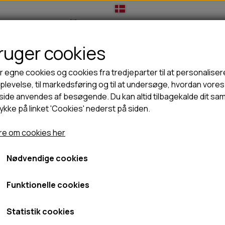
bruger cookies
IL HUNDEEJER
TIL KAT
TILBUD
NYHEDER
r egne cookies og cookies fra tredjeparter til at personaliser
levelse, til markedsføring og til at undersøge, hvordan vores
ide anvendes af besøgende. Du kan altid tilbagekalde dit sa
rykke på linket 'Cookies' nederst på siden.
🦺 HALSBÅND, LINER & SELER
🦴 GODBIDDER & SNACKS
der
Wolfsblut Wild Duck Adult Large - 12,5kg
GODBIDSTASKE
TYGGEBEN
Wolfsblut Wild Duck Adult
e om cookies her
HALSBÅND
100% NATURLIG SNACK
SELER
STORKØB
Nødvendige cookies
799,95 kr.
LINER
HORN & GEVIR
LYGTER
BLØDE GODBIDDER/SNACKS
Fragt omk. tillægges
Funktionelle cookies
TRANSPORT SELE
KORNFRI GODBIDDER TIL HUNDE
Varenummer: WB028
IS
Statistik cookies
PØLSER