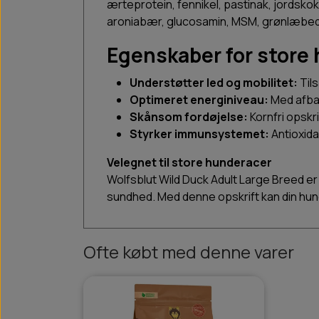
ærteprotein, fennikel, pastinak, jordsk
aroniabær, glucosamin, MSM, grønlæbede 
Egenskaber for store
Understøtter led og mobilitet:
Tils
Optimeret energiniveau:
Med afbal
Skånsom fordøjelse:
Kornfri opskr
Styrker immunsystemet:
Antioxida
Velegnet til store hunderacer
Wolfsblut Wild Duck Adult Large Breed er i
sundhed. Med denne opskrift kan din hu
Ofte købt med denne varer