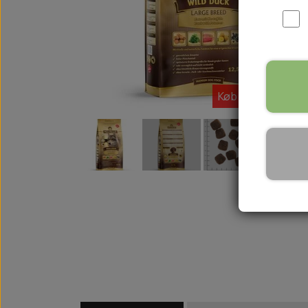
WOOLF ULTIMATE
TIL HJEMMET
WOLFSBLUT
STØVLER
WOLFBLUT VETLINE
VASK OG IMPRÆGNERING
KOSTTILSKUD
VÅDFODER TIL HUNDE
Køb flere spar me
TOPPING TIL TØRFODER
🐕 HUNDETØJ
SVØMMEVESTE
SKO OG STRØMPER
JAKKER TIL HUNDE