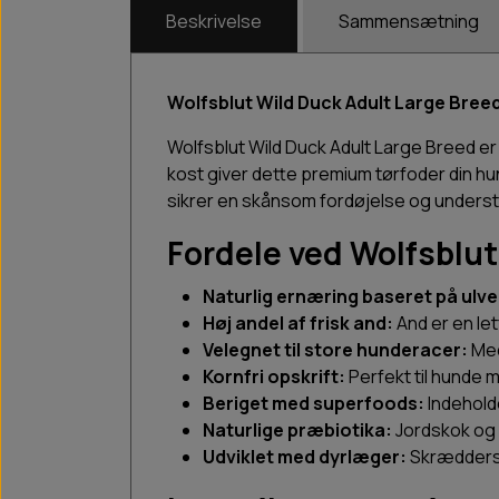
Beskrivelse
Sammensætning
Wolfsblut Wild Duck Adult Large Breed
Wolfsblut Wild Duck Adult Large Breed er
kost giver dette premium tørfoder din hu
sikrer en skånsom fordøjelse og unders
Fordele ved Wolfsblut
Naturlig ernæring baseret på ulv
Høj andel af frisk and:
And er en let
Velegnet til store hunderacer:
Med
Kornfri opskrift:
Perfekt til hunde m
Beriget med superfoods:
Indehold
Naturlige præbiotika:
Jordskok og
Udviklet med dyrlæger:
Skræddersy