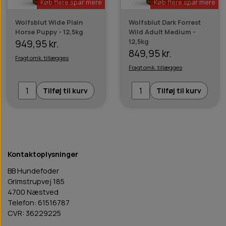
Køb flere spar mere
Køb flere spar mere
Wolfsblut Wide Plain
Wolfsblut Dark Forrest
Horse Puppy - 12,5kg
Wild Adult Medium -
12,5kg
949,95 kr.
849,95 kr.
Fragt omk. tillægges
Fragt omk. tillægges
Tilføj til kurv
Tilføj til kurv
Kontaktoplysninger
BB Hundefoder
Grimstrupvej 185
4700 Næstved
Telefon: 61516787
CVR: 36229225