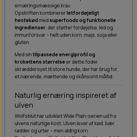
ernæringsmæssige krav.
Opskriften kombinerer
letfordøjeligt
hestekød
med
superfoods og funktionelle
ingredienser
, der støtter fordøjelse, led og
immunforsvar – helt uden korn, majs, soja eller
gluten.
Med sin
tilpassede energiprofil og
krokettens størrelse
er dette foder
skræddersyet til store hunde, der har brug for
et nærende, mættende og skånsomt måltid.
Naturlig ernæring inspireret af
ulven
Wolfsblut har udviklet Wide Plain-serien ud fra
ulvens naturlige kost. Ulven lever af kød, bær,
rødder og urter – men aldrig korn.