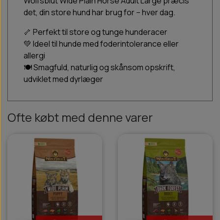
Wolfsblut Wide Plain Horse Adult Large præcis
det, din store hund har brug for – hver dag.
🦴 Perfekt til store og tunge hunderacer
💚 Ideel til hunde med foderintolerance eller
allergi
🍽 Smagfuld, naturlig og skånsom opskrift,
udviklet med dyrlæger
Ofte købt med denne varer