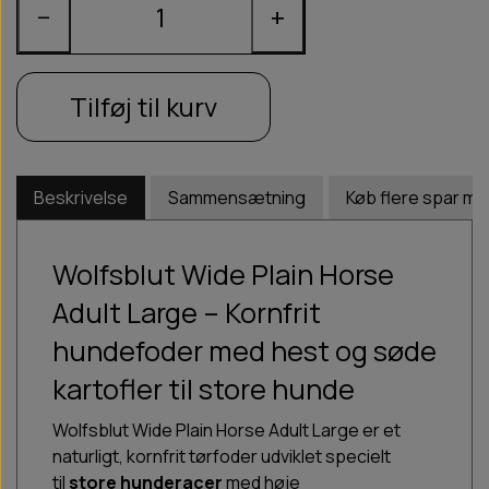
−
+
Tilføj til kurv
Beskrivelse
Sammensætning
Køb flere spar me
Wolfsblut Wide Plain Horse
Adult Large – Kornfrit
hundefoder med hest og søde
kartofler til store hunde
Wolfsblut Wide Plain Horse Adult Large er et
naturligt, kornfrit tørfoder udviklet specielt
til
store hunderacer
med høje