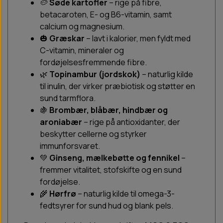
🥔
Søde kartofler
– rige på fibre,
betacaroten, E- og B6-vitamin, samt
calcium og magnesium.
🎃
Græskar
– lavt i kalorier, men fyldt med
C-vitamin, mineraler og
fordøjelsesfremmende fibre.
🌿
Topinambur (jordskok)
– naturlig kilde
til inulin, der virker præbiotisk og støtter en
sund tarmflora.
🍇
Brombær, blåbær, hindbær og
aroniabær
– rige på antioxidanter, der
beskytter cellerne og styrker
immunforsvaret.
💚
Ginseng, mælkebøtte og fennikel
–
fremmer vitalitet, stofskifte og en sund
fordøjelse.
🌾
Hørfrø
– naturlig kilde til omega-3-
fedtsyrer for sund hud og blank pels.