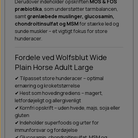
Derudover indeholder opskriften
MOS & FOS
præbiotika
, som understøtter tarmbalancen,
samt
grønlæbede muslinger, glucosamin,
chondroitinsulfat og MSM
for stærke led og
sunde muskler – et vigtigt fokus for store
hunderacer.
Fordele ved Wolfsblut Wide
Plain Horse Adult Large
✔ Tilpasset store hunderacer – optimal
ernæring og kroketstørrelse
✔ Hest som hovedingrediens – magert,
letfordøjeligt og allergivenligt
✔ Kornfri opskrift – uden hvede, majs, soja eller
gluten
✔ Indeholder superfoods og urter for
immunforsvar og fordøjelse
✔ Glucosamin, chondroitinsulfat, MSM og