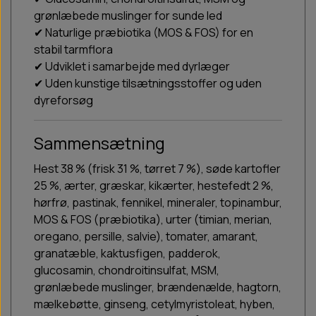
grønlæbede muslinger for sunde led
✔ Naturlige præbiotika (MOS & FOS) for en
stabil tarmflora
✔ Udviklet i samarbejde med dyrlæger
✔ Uden kunstige tilsætningsstoffer og uden
dyreforsøg
Sammensætning
Hest 38 % (frisk 31 %, tørret 7 %), søde kartofler
25 %, ærter, græskar, kikærter, hestefedt 2 %,
hørfrø, pastinak, fennikel, mineraler, topinambur,
MOS & FOS (præbiotika), urter (timian, merian,
oregano, persille, salvie), tomater, amarant,
granatæble, kaktusfigen, padderok,
glucosamin, chondroitinsulfat, MSM,
grønlæbede muslinger, brændenælde, hagtorn,
mælkebøtte, ginseng, cetylmyristoleat, hyben,