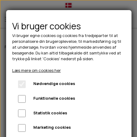
Vi bruger cookies
Vi bruger egne cookies og cookies fra tredjeparter til at
personalisere din brugeroplevelse, til markedsføring og til
TIL HUND
Forside
Til hunde
Hundefoder
Wolfsblut hundefoder
Wolfsblut W
at undersøge, hvordan vores hjemmeside anvendes af
besøgende. Du kan altid tilbagekalde dit samtykke ved at
💧FODER- VANDSKÅLE
TIL HUNDEEJER
trykke på linket 'Cookies' nederst på siden.
SLIK- & SNUSEMÅTTER
🥩 HUNDEFODER
DRIKKEFLASKER/TERMOFLASKER
TIL KAT
Læs mere om cookies her
🦺 HALSBÅND, LINER & SELER
FODER- & VANDSKÅLE
BELCANDO
HØMHØM POSER & DISPENSER
TILBUD
Nødvendige cookies
🦴 GODBIDDER & SNACKS
GODBIDSTASKE
CARNILOVE
LØB/TRÆNING
NYHEDER
Funktionelle cookies
🍖 SMAGSVARIANTER
🎾 LEGETØJ
HALSBÅND
CHICOPEE
HUER OG VANTER
🦠 PLEJE & HYGIEJNE
ABONNEMENT
TYGGEBEN
BOLDE
SELER
EDEN
GRIS
PINEWOOD SALES
Statistik cookies
HUNDESHAMPOO & BALSAM
HUNDEFODER UDEN KORN
100% NATURLIG SNACK
🐕 HUNDETØJ
OKSE & KALV
BAMSER
LINER
PINEWOOD TØJ
Marketing cookies
TÆNDER, ØRE, ØJE, POTER & NÆSE
🐾 UDSTYR & KOMFORT
SVØMMEVESTE
REBLEGETØJ
STORKØB
ISEGRIM
LYGTER
HEST
REGNTØJ