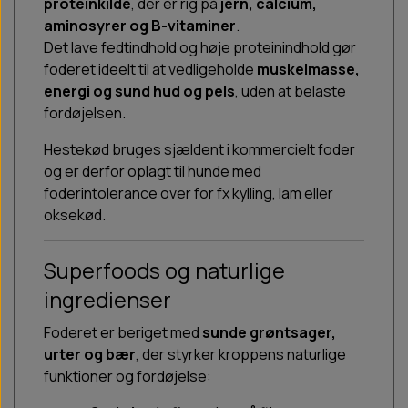
proteinkilde
, der er rig på
jern, calcium,
aminosyrer og B-vitaminer
.
Det lave fedtindhold og høje proteinindhold gør
foderet ideelt til at vedligeholde
muskelmasse,
energi og sund hud og pels
, uden at belaste
fordøjelsen.
Hestekød bruges sjældent i kommercielt foder
og er derfor oplagt til hunde med
foderintolerance over for fx kylling, lam eller
oksekød.
Superfoods og naturlige
ingredienser
Foderet er beriget med
sunde grøntsager,
urter og bær
, der styrker kroppens naturlige
funktioner og fordøjelse: