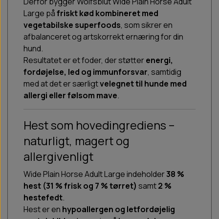
Derfor bygger Wolfsblut Wide Plain Horse Adult
Large på
friskt kød kombineret med
vegetabilske superfoods
, som sikrer en
afbalanceret og artskorrekt ernæring for din
hund.
Resultatet er et foder, der støtter
energi,
fordøjelse, led og immunforsvar
, samtidig
med at det er særligt
velegnet til hunde med
allergi eller følsom mave
.
Hest som hovedingrediens –
naturligt, magert og
allergivenligt
Wide Plain Horse Adult Large indeholder
38 %
hest (31 % frisk og 7 % tørret)
samt
2 %
hestefedt
.
Hest er en
hypoallergen og letfordøjelig