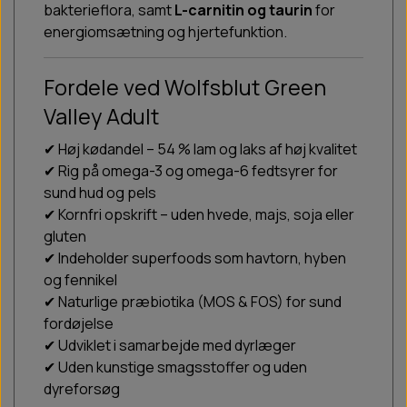
bakterieflora, samt
L-carnitin og taurin
for
energiomsætning og hjertefunktion.
Fordele ved Wolfsblut Green
Valley Adult
✔ Høj kødandel – 54 % lam og laks af høj kvalitet
✔ Rig på omega-3 og omega-6 fedtsyrer for
sund hud og pels
✔ Kornfri opskrift – uden hvede, majs, soja eller
gluten
✔ Indeholder superfoods som havtorn, hyben
og fennikel
✔ Naturlige præbiotika (MOS & FOS) for sund
fordøjelse
✔ Udviklet i samarbejde med dyrlæger
✔ Uden kunstige smagsstoffer og uden
dyreforsøg