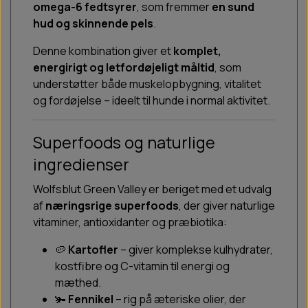
omega-6 fedtsyrer
, som fremmer
en sund
hud og skinnende pels
.
Denne kombination giver et
komplet,
energirigt og letfordøjeligt måltid
, som
understøtter både muskelopbygning, vitalitet
og fordøjelse – ideelt til hunde i normal aktivitet.
Superfoods og naturlige
ingredienser
Wolfsblut Green Valley er beriget med et udvalg
af
næringsrige superfoods
, der giver naturlige
vitaminer, antioxidanter og præbiotika:
🥔
Kartofler
– giver komplekse kulhydrater,
kostfibre og C-vitamin til energi og
mæthed.
🫚
Fennikel
– rig på æteriske olier, der