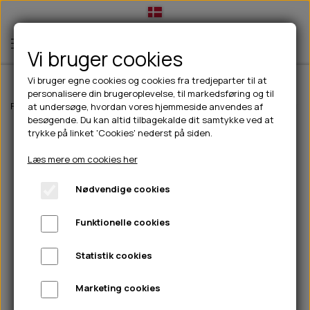
Vi bruger cookies
Vi bruger egne cookies og cookies fra tredjeparter til at
personalisere din brugeroplevelse, til markedsføring og til
TIL HUND
Forside
Til hunde
Hundefoder
Wolfsblut hundefoder
Wolfsblut G
at undersøge, hvordan vores hjemmeside anvendes af
besøgende. Du kan altid tilbagekalde dit samtykke ved at
💧FODER- VANDSKÅLE
TIL HUNDEEJER
trykke på linket 'Cookies' nederst på siden.
SLIK- & SNUSEMÅTTER
🥩 HUNDEFODER
DRIKKEFLASKER/TERMOFLASKER
TIL KAT
Læs mere om cookies her
🦺 HALSBÅND, LINER & SELER
FODER- & VANDSKÅLE
BELCANDO
HØMHØM POSER & DISPENSER
TILBUD
Nødvendige cookies
🦴 GODBIDDER & SNACKS
GODBIDSTASKE
CARNILOVE
LØB/TRÆNING
NYHEDER
Funktionelle cookies
🍖 SMAGSVARIANTER
🎾 LEGETØJ
HALSBÅND
CHICOPEE
HUER OG VANTER
🦠 PLEJE & HYGIEJNE
ABONNEMENT
TYGGEBEN
BOLDE
SELER
EDEN
GRIS
PINEWOOD SALES
Statistik cookies
HUNDESHAMPOO & BALSAM
HUNDEFODER UDEN KORN
100% NATURLIG SNACK
🐕 HUNDETØJ
OKSE & KALV
BAMSER
LINER
PINEWOOD TØJ
Marketing cookies
TÆNDER, ØRE, ØJE, POTER & NÆSE
🐾 UDSTYR & KOMFORT
SVØMMEVESTE
REBLEGETØJ
STORKØB
ISEGRIM
LYGTER
HEST
REGNTØJ