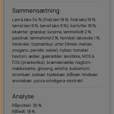
Sammensætning
Lam & laks 54 % (frisk lam 18 %, frisk laks 18 %,
tørret lam 9 %, tørret laks 9 %), kartofler 18 %,
kikærter, græskar, lucerne, lammefedt 2 %,
pastinak, lammefond 2 %, fennikel, lakseolie 1 %,
mineraler, topinambur, urter (timian, merian,
oregano, persille, salvie), hyben, tomater,
havtorn, æbler, gulerødder, løvstikke, MOS &
FOS (præbiotika), brændenælde, hagtorn,
mælkebøtte, ginseng, anisfrø, bukkehorn,
brombær, solbær, hyldebær, blåbær, hindbær,
aroniabær, yucca schidigera-ekstrakt.
Analyse
Råprotein: 30 %
Råfedt: 18 %