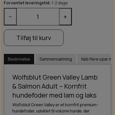
Forventet leveringstid:
1-2 dage
−
+
Tilføj til kurv
Beskrivelse
Sammensætning
Køb flere spar me
Wolfsblut Green Valley Lamb
& Salmon Adult – Kornfrit
hundefoder med lam og laks
Wolfsblut Green Valley er et kornfrit premium-
hundefoder, udviklet til voksne hunde, der