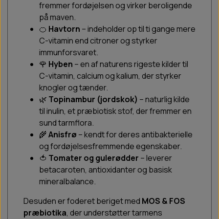
fremmer fordøjelsen og virker beroligende
på maven.
🍊
Havtorn
– indeholder op til ti gange mere
C-vitamin end citroner og styrker
immunforsvaret.
🌹
Hyben
– en af naturens rigeste kilder til
C-vitamin, calcium og kalium, der styrker
knogler og tænder.
🌿
Topinambur (jordskok)
– naturlig kilde
til inulin, et præbiotisk stof, der fremmer en
sund tarmflora.
🌾
Anisfrø
– kendt for deres antibakterielle
og fordøjelsesfremmende egenskaber.
🍅
Tomater og gulerødder
– leverer
betacaroten, antioxidanter og basisk
mineralbalance.
Desuden er foderet beriget med
MOS & FOS
præbiotika
, der understøtter tarmens