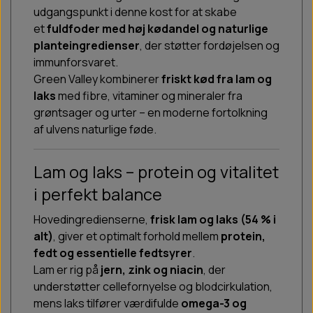
udgangspunkt i denne kost for at skabe
et
fuldfoder med høj kødandel og naturlige
planteingredienser
, der støtter fordøjelsen og
immunforsvaret.
Green Valley kombinerer
friskt kød fra lam og
laks
med fibre, vitaminer og mineraler fra
grøntsager og urter – en moderne fortolkning
af ulvens naturlige føde.
Lam og laks – protein og vitalitet
i perfekt balance
Hovedingredienserne,
frisk lam og laks (54 % i
alt)
, giver et optimalt forhold mellem
protein,
fedt og essentielle fedtsyrer
.
Lam er rig på
jern, zink og niacin
, der
understøtter cellefornyelse og blodcirkulation,
mens laks tilfører værdifulde
omega-3 og