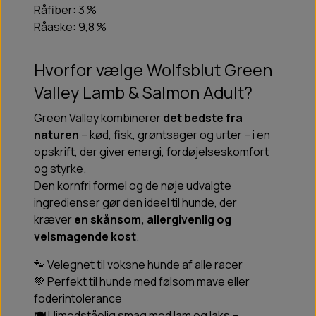
Råfiber: 3 %
Råaske: 9,8 %
Hvorfor vælge Wolfsblut Green
Valley Lamb & Salmon Adult?
Green Valley kombinerer
det bedste fra
naturen
– kød, fisk, grøntsager og urter – i en
opskrift, der giver energi, fordøjelseskomfort
og styrke.
Den kornfri formel og de nøje udvalgte
ingredienser gør den ideel til hunde, der
kræver
en skånsom, allergivenlig og
velsmagende kost
.
🐾 Velegnet til voksne hunde af alle racer
💚 Perfekt til hunde med følsom mave eller
foderintolerance
🍽 Uimodståelig smag med lam og laks –