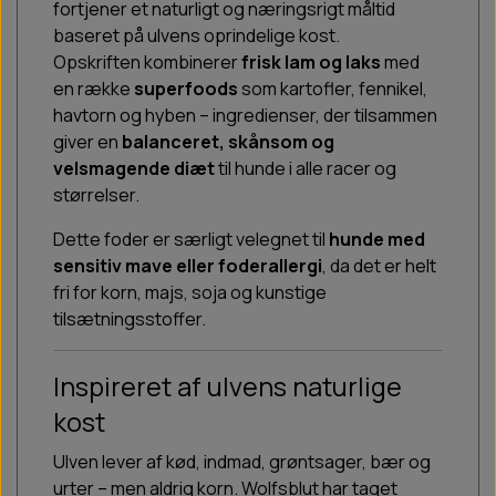
fortjener et naturligt og næringsrigt måltid
baseret på ulvens oprindelige kost.
Opskriften kombinerer
frisk lam og laks
med
en række
superfoods
som kartofler, fennikel,
havtorn og hyben – ingredienser, der tilsammen
giver en
balanceret, skånsom og
velsmagende diæt
til hunde i alle racer og
størrelser.
Dette foder er særligt velegnet til
hunde med
sensitiv mave eller foderallergi
, da det er helt
fri for korn, majs, soja og kunstige
tilsætningsstoffer.
Inspireret af ulvens naturlige
kost
Ulven lever af kød, indmad, grøntsager, bær og
urter – men aldrig korn. Wolfsblut har taget