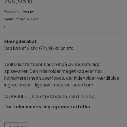
749,95 kr.
Fragt omk. tillægges
Varenummer: WB042
Mængderabat
Ved køb af 2 stk: 674,96 kr. pr. stk
Wolfsblut tørfoder baseret på ulvens naturlige
spisevaner. Den indeholder meget kød eller fisk
kombineret med superfoods, der indeholder værdifulde
ingredienser – ligesom i naturen, uden korn.
WOLFSBLUT, Country Chicken, Adult 12,5 Kg.
Tørfoder med kylling og søde kartofler
Læs mere