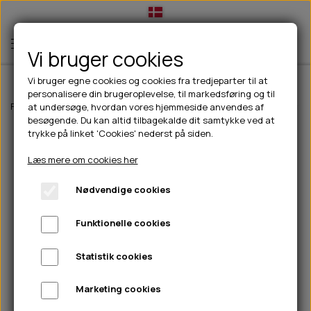
Vi bruger cookies
Vi bruger egne cookies og cookies fra tredjeparter til at
personalisere din brugeroplevelse, til markedsføring og til
TIL HUND
Forside
Til hunde
Hundefoder
Wolfsblut hundefoder
Wolfsblut C
at undersøge, hvordan vores hjemmeside anvendes af
besøgende. Du kan altid tilbagekalde dit samtykke ved at
💧FODER- VANDSKÅLE
TIL HUNDEEJER
trykke på linket 'Cookies' nederst på siden.
SLIK- & SNUSEMÅTTER
🥩 HUNDEFODER
DRIKKEFLASKER/TERMOFLASKER
TIL KAT
Læs mere om cookies her
🦺 HALSBÅND, LINER & SELER
FODER- & VANDSKÅLE
BELCANDO
HØMHØM POSER & DISPENSER
TILBUD
Nødvendige cookies
🦴 GODBIDDER & SNACKS
GODBIDSTASKE
CARNILOVE
LØB/TRÆNING
NYHEDER
Funktionelle cookies
🍖 SMAGSVARIANTER
🎾 LEGETØJ
HALSBÅND
CHICOPEE
HUER OG VANTER
🦠 PLEJE & HYGIEJNE
ABONNEMENT
TYGGEBEN
BOLDE
SELER
EDEN
GRIS
PINEWOOD SALES
Statistik cookies
HUNDESHAMPOO & BALSAM
HUNDEFODER UDEN KORN
100% NATURLIG SNACK
🐕 HUNDETØJ
OKSE & KALV
BAMSER
LINER
PINEWOOD TØJ
Marketing cookies
TÆNDER, ØRE, ØJE, POTER & NÆSE
🐾 UDSTYR & KOMFORT
SVØMMEVESTE
REBLEGETØJ
STORKØB
ISEGRIM
LYGTER
HEST
REGNTØJ