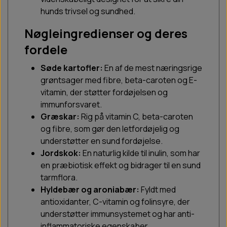
hunds trivsel og sundhed.
Nøgleingredienser og deres
fordele
Søde kartofler:
En af de mest næringsrige
grøntsager med fibre, beta-caroten og E-
vitamin, der støtter fordøjelsen og
immunforsvaret.
Græskar:
Rig på vitamin C, beta-caroten
og fibre, som gør den letfordøjelig og
understøtter en sund fordøjelse.
Jordskok:
En naturlig kilde til inulin, som har
en præbiotisk effekt og bidrager til en sund
tarmflora.
Hyldebær og aroniabær:
Fyldt med
antioxidanter, C-vitamin og folinsyre, der
understøtter immunsystemet og har anti-
inflammatoriske egenskaber.