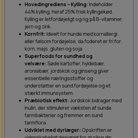
Hovedingrediens – Kylling:
Indeholder
44% kylling, heraf 25% frisk kyllingekød.
Kylling er letfordøjeligt og rig på B-vitaminer,
jern og zink.
Kornfrit:
Ideelt for hunde med kornallergi
eller følsom fordøjelse, da foderet er fri for
korn, majs, gluten og soja.
Superfoods for sundhed og
velvære:
Søde kartofler, hyldebær,
aroniabær, jordskok og ginseng giver
essentielle næringsstoffer og
understøtter en sund fordøjelse og et
stærkt immunsystem.
Præbiotisk effekt:
Jordskok bidrager med
inulin, der stimulerer væksten af sunde
tarmbakterier og fremmer en sund
tarmflora.
Udviklet med dyrlæger:
Opskriften er
videnskabeligt designet for at sikre din