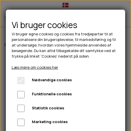
Vi bruger cookies
Vi bruger egne cookies og cookies fra tredjeparter til at
personalisere din brugeroplevelse, til markedsføring og til
TIL HUND
Forside
Til hunde
Hundefoder
Wolfsblut hundefoder
Wolfsblut C
at undersøge, hvordan vores hjemmeside anvendes af
besøgende. Du kan altid tilbagekalde dit samtykke ved at
💧FODER- VANDSKÅLE
TIL HUNDEEJER
trykke på linket 'Cookies' nederst på siden.
SLIK- & SNUSEMÅTTER
🥩 HUNDEFODER
DRIKKEFLASKER/TERMOFLASKER
TIL KAT
Læs mere om cookies her
🦺 HALSBÅND, LINER & SELER
FODER- & VANDSKÅLE
BELCANDO
HØMHØM POSER & DISPENSER
TILBUD
Nødvendige cookies
🦴 GODBIDDER & SNACKS
GODBIDSTASKE
CARNILOVE
LØB/TRÆNING
NYHEDER
Funktionelle cookies
🍖 SMAGSVARIANTER
🎾 LEGETØJ
HALSBÅND
CHICOPEE
HUER OG VANTER
🦠 PLEJE & HYGIEJNE
ABONNEMENT
TYGGEBEN
BOLDE
SELER
EDEN
GRIS
PINEWOOD SALES
Statistik cookies
HUNDESHAMPOO & BALSAM
HUNDEFODER UDEN KORN
100% NATURLIG SNACK
🐕 HUNDETØJ
OKSE & KALV
BAMSER
LINER
PINEWOOD TØJ
Marketing cookies
TÆNDER, ØRE, ØJE, POTER & NÆSE
🐾 UDSTYR & KOMFORT
SVØMMEVESTE
REBLEGETØJ
STORKØB
ISEGRIM
LYGTER
HEST
REGNTØJ