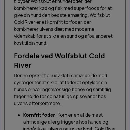
tilbyder Wolfsblut et hundefoder, der
kombinerer kød og fisk med superfoods for at
give din hund den bedste ernæring. Wolfsblut
Cold River er et kornfrit tørfoder, der
kombinerer ulvens diæt med moderne
videnskab for at sikre en sund og afbalanceret
kost til din hund.
Fordele ved Wolfsblut Cold
River
Denne opskrift er udviklet i samarbejde med
dyrlæger for at sikre, at foderet opfylder din
hunds ernæringsmæssige behov og samtidig
tager højde for de naturlige spisevaner hos
ulvens efterkommere.
Kornfrit foder:
Korn er en af de mest
almindelige allergitriggere hos hunde og
indgår ikke i ulvens naturlige kost. Cold River