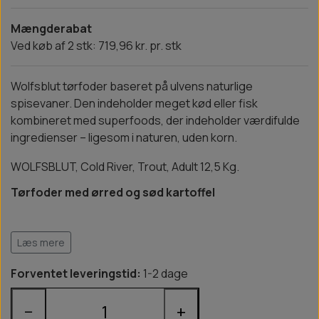
Mængderabat
Ved køb af 2 stk: 719,96 kr. pr. stk
Wolfsblut tørfoder baseret på ulvens naturlige
spisevaner. Den indeholder meget kød eller fisk
kombineret med superfoods, der indeholder værdifulde
ingredienser – ligesom i naturen, uden korn.
WOLFSBLUT, Cold River, Trout, Adult 12,5 Kg.
Tørfoder med ørred og sød kartoffel
Læs mere
Forventet leveringstid:
1-2 dage
−
+