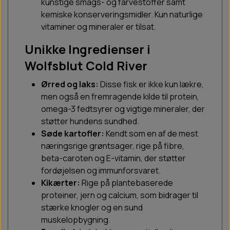
kunstige smags- og farvestoffer samt
kemiske konserveringsmidler. Kun naturlige
vitaminer og mineraler er tilsat.
Unikke Ingredienser i
Wolfsblut Cold River
Ørred og laks:
Disse fisk er ikke kun lækre,
men også en fremragende kilde til protein,
omega-3 fedtsyrer og vigtige mineraler, der
støtter hundens sundhed.
Søde kartofler:
Kendt som en af de mest
næringsrige grøntsager, rige på fibre,
beta-caroten og E-vitamin, der støtter
fordøjelsen og immunforsvaret.
Kikærter:
Rige på plantebaserede
proteiner, jern og calcium, som bidrager til
stærke knogler og en sund
muskelopbygning.