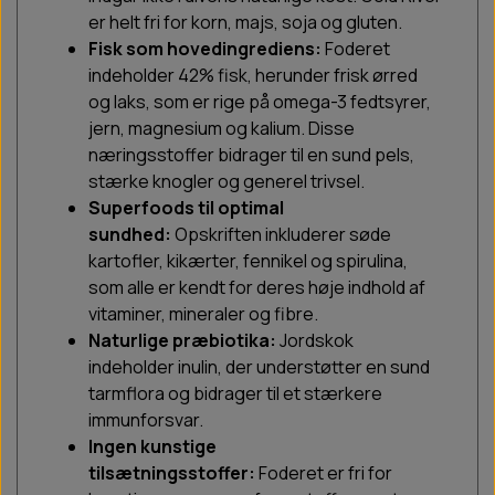
er helt fri for korn, majs, soja og gluten.
Fisk som hovedingrediens:
Foderet
indeholder 42% fisk, herunder frisk ørred
og laks, som er rige på omega-3 fedtsyrer,
jern, magnesium og kalium. Disse
næringsstoffer bidrager til en sund pels,
stærke knogler og generel trivsel.
Superfoods til optimal
sundhed:
Opskriften inkluderer søde
kartofler, kikærter, fennikel og spirulina,
som alle er kendt for deres høje indhold af
vitaminer, mineraler og fibre.
Naturlige præbiotika:
Jordskok
indeholder inulin, der understøtter en sund
tarmflora og bidrager til et stærkere
immunforsvar.
Ingen kunstige
tilsætningsstoffer:
Foderet er fri for