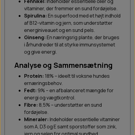
Fennikel:
Indeholder essentielle olier og
vitaminer, der fremmer en sund fordøjelse.
Spirulina:
En superfood med et højt indhold
af B12-vitamin og jern, som understøtter
energiniveauet og en sund pels.
Ginseng:
En næringsrig plante, der bruges
i århundreder til at styrke immunsystemet
og give energi.
Analyse og Sammensætning
Protein:
18% – ideelt til voksne hundes
ernæringsbehov.
Fedt:
9% – en afbalanceret mængde for
energi og vægtkontrol.
Fibre:
8,5% – understøtter en sund
fordøjelse.
Mineraler:
Indeholder essentielle vitaminer
som A, D3 og E samt sporstoffer som zink,
jern og selen for optimal sundhed.