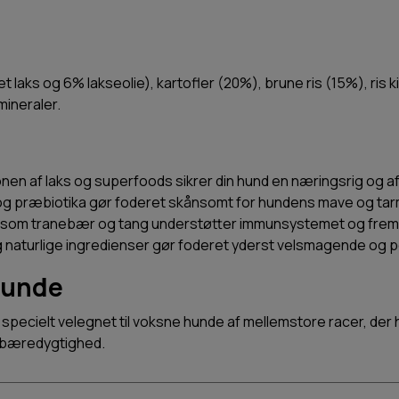
et laks og 6% lakseolie), kartofler (20%), brune ris (15%), ris
mineraler.
nen af laks og superfoods sikrer din hund en næringsrig og a
 og præbiotika gør foderet skånsomt for hundens mave og tar
 som tranebær og tang understøtter immunsystemet og fremm
g naturlige ingredienser gør foderet yderst velsmagende og 
 hunde
pecielt velegnet til voksne hunde af mellemstore racer, der ha
g bæredygtighed.