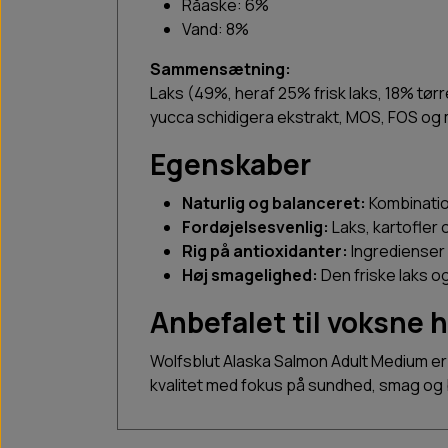
Råaske: 6%
Vand: 8%
Sammensætning:
Laks (49%, heraf 25% frisk laks, 18% tørr
yucca schidigera ekstrakt, MOS, FOS og 
Egenskaber
Naturlig og balanceret:
Kombinatio
Fordøjelsesvenlig:
Laks, kartofler
Rig på antioxidanter:
Ingredienser
Høj smagelighed:
Den friske laks o
Anbefalet til voksne
Wolfsblut Alaska Salmon Adult Medium er s
kvalitet med fokus på sundhed, smag o