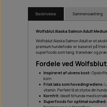
Beskrivelse
Sammensætning
Wolfsblut Alaska Salmon Adult Medium 
Wolfsblut Alaska Salmon Adult er et eks
premium hundefoder er baseret på frisk l
superfoods som tang, tranebær og præbio
Fordele ved Wolfsblu
Inspireret af ulvens kost:
Opskrifte
korn.
Frisk laks som hovedingrediens:
L
vitamin. Perfekt til at styrke din hu
Kornfrit:
Ideelt til hunde med kornalle
Superfoods for optimal sundhed: