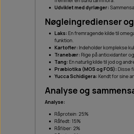
fremmer en sund tarmflora.
Udviklet med dyrlæger:
Sammensætni
Nøgleingredienser og
Laks:
En fremragende kilde til omeg
funktion.
Kartofler:
Indeholder komplekse kulh
Tranebær:
Rige på antioxidanter o
Tang:
En naturlig kilde til jod og an
Præbiotika (MOS og FOS):
Disse f
Yucca Schidigera:
Kendt for sine an
Analyse og sammens
Analyse:
Råprotein: 25%
Råfedt: 15%
Råfiber: 2%