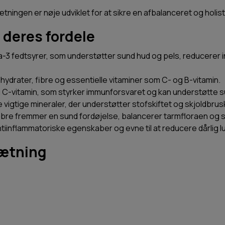
ngen er nøje udviklet for at sikre en afbalanceret og holistis
 deres fordele
a-3 fedtsyrer, som understøtter sund hud og pels, reducerer
ydrater, fibre og essentielle vitaminer som C- og B-vitamin.
g C-vitamin, som styrker immunforsvaret og kan understøtte s
dre vigtige mineraler, der understøtter stofskiftet og skjoldbrus
ibre fremmer en sund fordøjelse, balancerer tarmfloraen og 
tiinflammatoriske egenskaber og evne til at reducere dårlig lu
ætning