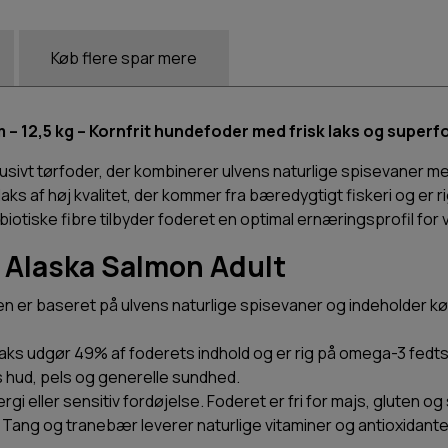
Køb flere spar mere
– 12,5 kg – Kornfrit hundefoder med frisk laks og super
klusivt tørfoder, der kombinerer ulvens naturlige spisevane
aks af høj kvalitet, der kommer fra bæredygtigt fiskeri og er 
tiske fibre tilbyder foderet en optimal ernæringsprofil for
t Alaska Salmon Adult
n er baseret på ulvens naturlige spisevaner og indeholder kø
aks udgør 49% af foderets indhold og er rig på omega-3 fedts
nds hud, pels og generelle sundhed.
rgi eller sensitiv fordøjelse. Foderet er fri for majs, gluten og 
Tang og tranebær leverer naturlige vitaminer og antioxidan