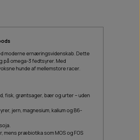
foods
r med moderne ernæringsvidenskab. Dette
rig på omega-3 fedtsyrer. Med
 voksne hunde af mellemstore racer.
d, fisk, grøntsager, bær og urter – uden
yrer, jern, magnesium, kalium og B6-
soja.
ter, mens præbiotika som MOS og FOS