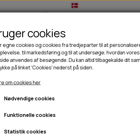
bruger cookies
IL HUNDEEJER
TIL KAT
TILBUD
NYHEDER
r egne cookies og cookies fra tredjeparter til at personaliser
levelse, til markedsføring og til at undersøge, hvordan vores
ide anvendes af besøgende. Du kan altid tilbagekalde dit sa
rykke på linket 'Cookies' nederst på siden.
🦺 HALSBÅND, LINER & SELER
🦴 GODBIDDER & SNACKS
der
Wolfsblut Alaska Salomon Adult Medium - 12,5kg
GODBIDSTASKE
TYGGEBEN
Wolfsblut Alaska Salomo
e om cookies her
HALSBÅND
100% NATURLIG SNACK
SELER
STORKØB
12,5kg
Nødvendige cookies
LINER
HORN & GEVIR
LYGTER
BLØDE GODBIDDER/SNACKS
Funktionelle cookies
799,95 kr.
TRANSPORT SELE
KORNFRI GODBIDDER TIL HUNDE
Fragt omk. tillægges
IS
Statistik cookies
Varenummer: WB011
PØLSER