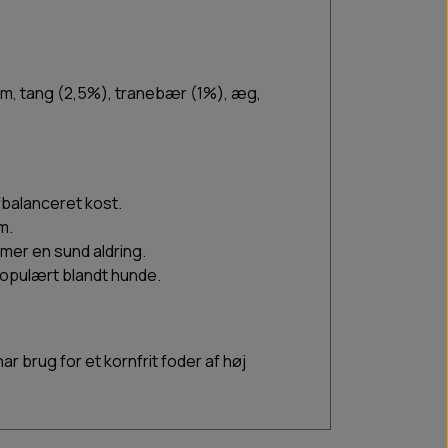
 kim, tang (2,5%), tranebær (1%), æg,
fbalanceret kost.
m.
er en sund aldring.
populært blandt hunde.
r brug for et kornfrit foder af høj