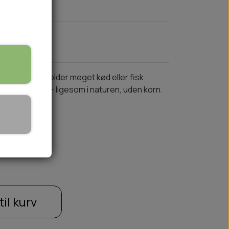
er. Den indeholder meget kød eller fisk
ngredienser – ligesom i naturen, uden korn.
🏕️ TRÆNING & AKTIVITET
TRÆNING
AKTIVITETSLEGETØJ
til kurv