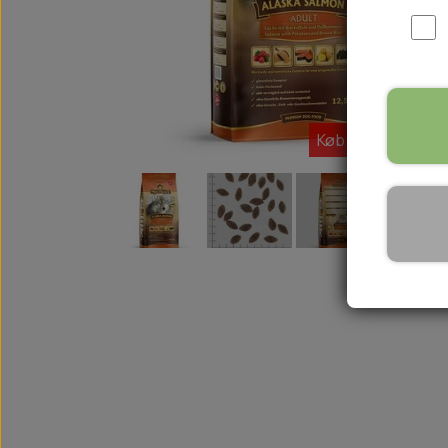
WOOLF ULTIMATE
TIL HJEMMET
WOLFSBLUT
STØVLER
WOLFBLUT VETLINE
VASK OG IMPRÆGNERING
KOSTTILSKUD
VÅDFODER TIL HUNDE
Køb flere spar me
TOPPING TIL TØRFODER
🐕 HUNDETØJ
SVØMMEVESTE
SKO OG STRØMPER
JAKKER TIL HUNDE