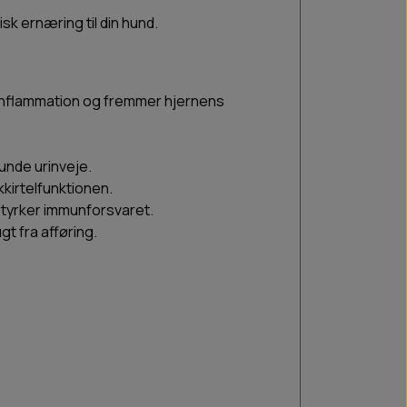
k ernæring til din hund.
 inflammation og fremmer hjernens
unde urinveje.
kkirtelfunktionen.
styrker immunforsvaret.
gt fra afføring.