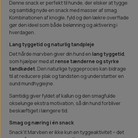
Denne snack er perfekt til hunde, der elsker at tygge
og samtidig nyde en snack med masser af smag.
Kombinationen af knogle, fyld og den lækre overflade
gør den ideel som både belønning og aktivering i
hverdagen.
Lang tyggetid og naturlig tandpleje
Det hårde marvben giver din hund en
lang tyggetid
,
som hjælper med at
rense tænderne og styrke
tandkødet
. Den naturlige tyggeproces kan bidrage
til at reducere plak og tandsten og understøtter en
sund mundhygiejne.
Samtidig giver fyldet af kallun og den smagfulde
okselunge ekstra motivation, så din hund forbliver
beskæftiget i længere tid.
Smag og næring i én snack
Snack'it Marvben er ikke kun en tyggeaktivitet – det