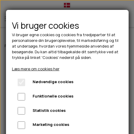
Vi bruger cookies
Vi bruger egne cookies og cookies fra tredjeparter til at
personalisere din brugeroplevelse, til markedsføring og til
TIL HUND
Forside
Til hunde
Godbidder & Snacks
Tyggeben
Snack'it oksek
at undersøge, hvordan vores hjemmeside anvendes af
besøgende. Du kan altid tilbagekalde dit samtykke ved at
💧FODER- VANDSKÅLE
TIL HUNDEEJER
trykke på linket 'Cookies' nederst på siden.
SLIK- & SNUSEMÅTTER
🥩 HUNDEFODER
DRIKKEFLASKER/TERMOFLASKER
TIL KAT
Læs mere om cookies her
🦺 HALSBÅND, LINER & SELER
FODER- & VANDSKÅLE
BELCANDO
HØMHØM POSER & DISPENSER
TILBUD
Nødvendige cookies
🦴 GODBIDDER & SNACKS
GODBIDSTASKE
CARNILOVE
LØB/TRÆNING
NYHEDER
Funktionelle cookies
🍖 SMAGSVARIANTER
🎾 LEGETØJ
HALSBÅND
CHICOPEE
HUER OG VANTER
🦠 PLEJE & HYGIEJNE
ABONNEMENT
TYGGEBEN
BOLDE
SELER
EDEN
GRIS
PINEWOOD SALES
Statistik cookies
HUNDESHAMPOO & BALSAM
HUNDEFODER UDEN KORN
100% NATURLIG SNACK
🐕 HUNDETØJ
OKSE & KALV
BAMSER
LINER
PINEWOOD TØJ
Marketing cookies
TÆNDER, ØRE, ØJE, POTER & NÆSE
🐾 UDSTYR & KOMFORT
SVØMMEVESTE
REBLEGETØJ
STORKØB
ISEGRIM
LYGTER
HEST
REGNTØJ