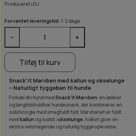
Produceret i EU
Forventet leveringstid:
1-2 dage
−
+
Tilføj til kurv
Snack'it Marvben med kallun og okselunge
– Naturligt tyggeben til hunde
Forkæl din hund med
Snack'it Marvben
, en lækker
og langtidsholdbar hundesnack, der kombinerer en
solid knogle med smagfuldt fyld. Marvbenet er fyldt
med
kallun
og svøbt i
okselunge
, hvilket giver en
ekstra velsmagende og naturlig tyggeoplevelse.