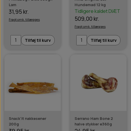
Lam
Hundemad 12 kg
31,95 kr.
Tidligere kaldet DIÆT
509,00 kr.
Fragt omk. tillægges
Fragt omk. tillægges
Tilføj til kurv
Tilføj til kurv
Snack'it nakkesener
Serrano Ham Bone 2
200g
halve stykker e360g
39,95 kr.
24,95 kr.