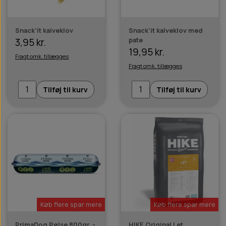
Snack'it kalveklov
Snack'it kalveklov med
pate
3,95 kr.
19,95 kr.
Fragt omk. tillægges
Fragt omk. tillægges
Tilføj til kurv
Tilføj til kurv
Køb flere spar mere
Køb flere spar mere
PrimaDog Pølse 800gr. -
HIKE Original Let