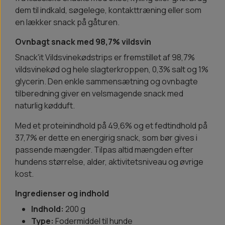
dem til indkald, søgelege, kontakttræning eller som
en lækker snack på gåturen.
Ovnbagt snack med 98,7% vildsvin
Snack'it Vildsvinekødstrips er fremstillet af 98,7%
vildsvinekød og hele slagterkroppen, 0,3% salt og 1%
glycerin. Den enkle sammensætning og ovnbagte
tilberedning giver en velsmagende snack med
naturlig kødduft.
Med et proteinindhold på 49,6% og et fedtindhold på
37,7% er dette en energirig snack, som bør gives i
passende mængder. Tilpas altid mængden efter
hundens størrelse, alder, aktivitetsniveau og øvrige
kost.
Ingredienser og indhold
Indhold:
200 g
Type:
Fodermiddel til hunde