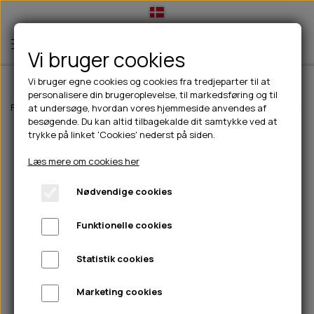
Vi bruger cookies
Vi bruger egne cookies og cookies fra tredjeparter til at
personalisere din brugeroplevelse, til markedsføring og til
TIL HUND
Forside
Til hunde
Godbidder & Snacks
Kornfri godbidder til hunde
at undersøge, hvordan vores hjemmeside anvendes af
besøgende. Du kan altid tilbagekalde dit samtykke ved at
💧FODER- VANDSKÅLE
TIL HUNDEEJER
trykke på linket 'Cookies' nederst på siden.
SLIK- & SNUSEMÅTTER
🥩 HUNDEFODER
DRIKKEFLASKER/TERMOFLASKER
TIL KAT
Læs mere om cookies her
🦺 HALSBÅND, LINER & SELER
FODER- & VANDSKÅLE
BELCANDO
HØMHØM POSER & DISPENSER
TILBUD
Nødvendige cookies
🦴 GODBIDDER & SNACKS
GODBIDSTASKE
CARNILOVE
LØB/TRÆNING
NYHEDER
Funktionelle cookies
🍖 SMAGSVARIANTER
🎾 LEGETØJ
HALSBÅND
CHICOPEE
HUER OG VANTER
🦠 PLEJE & HYGIEJNE
ABONNEMENT
TYGGEBEN
BOLDE
SELER
EDEN
GRIS
PINEWOOD SALES
Statistik cookies
HUNDESHAMPOO & BALSAM
HUNDEFODER UDEN KORN
100% NATURLIG SNACK
🐕 HUNDETØJ
OKSE & KALV
BAMSER
LINER
PINEWOOD TØJ
Marketing cookies
TÆNDER, ØRE, ØJE, POTER & NÆSE
🐾 UDSTYR & KOMFORT
SVØMMEVESTE
REBLEGETØJ
STORKØB
ISEGRIM
LYGTER
HEST
REGNTØJ