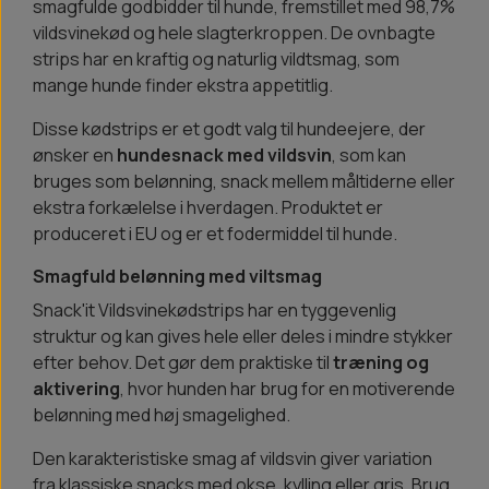
smagfulde godbidder til hunde, fremstillet med 98,7%
vildsvinekød og hele slagterkroppen. De ovnbagte
strips har en kraftig og naturlig vildtsmag, som
mange hunde finder ekstra appetitlig.
Disse kødstrips er et godt valg til hundeejere, der
ønsker en
hundesnack med vildsvin
, som kan
bruges som belønning, snack mellem måltiderne eller
ekstra forkælelse i hverdagen. Produktet er
produceret i EU og er et fodermiddel til hunde.
Smagfuld belønning med viltsmag
Snack'it Vildsvinekødstrips har en tyggevenlig
struktur og kan gives hele eller deles i mindre stykker
efter behov. Det gør dem praktiske til
træning og
aktivering
, hvor hunden har brug for en motiverende
belønning med høj smagelighed.
Den karakteristiske smag af vildsvin giver variation
fra klassiske snacks med okse, kylling eller gris. Brug