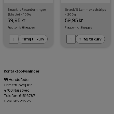
Snack'it Fasanterninger
Snack'it Lammekødstrips
(bløde) - 100g
- 200g
39,95 kr.
59,95 kr.
Fragt omk. tillægges
Fragt omk. tillægges
Tilføj til kurv
Tilføj til kurv
Kontaktoplysninger
BB Hundefoder
Grimstrupvej 185
4700 Næstved
Telefon: 61516787
CVR: 36229225