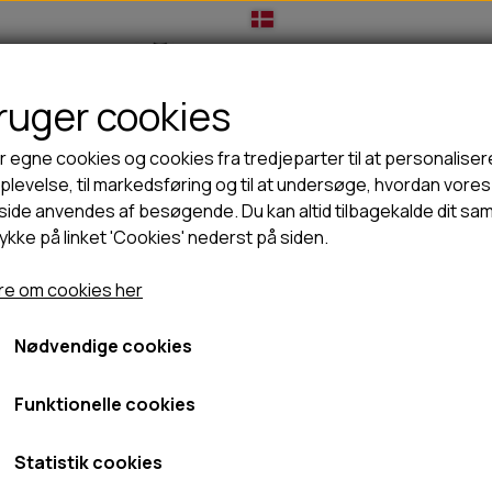
bruger cookies
IL HUNDEEJER
TIL KAT
TILBUD
NYHEDER
r egne cookies og cookies fra tredjeparter til at personaliser
levelse, til markedsføring og til at undersøge, hvordan vores
ide anvendes af besøgende. Du kan altid tilbagekalde dit sa
rykke på linket 'Cookies' nederst på siden.
🦺 HALSBÅND, LINER & SELER
🦴 GODBIDDER & SNACKS
rlig snack
Snack'it Torskeskind med fyld - 100g
GODBIDSTASKE
TYGGEBEN
Snack'it Torskeskind med 
e om cookies her
GT
HALSBÅND
100% NATURLIG SNACK
SELER
STORKØB
Nødvendige cookies
39,95 kr.
LINER
HORN & GEVIR
LYGTER
BLØDE GODBIDDER/SNACKS
Fragt omk. tillægges
Funktionelle cookies
TRANSPORT SELE
KORNFRI GODBIDDER TIL HUNDE
Varenummer: 01-877
IS
Statistik cookies
PØLSER