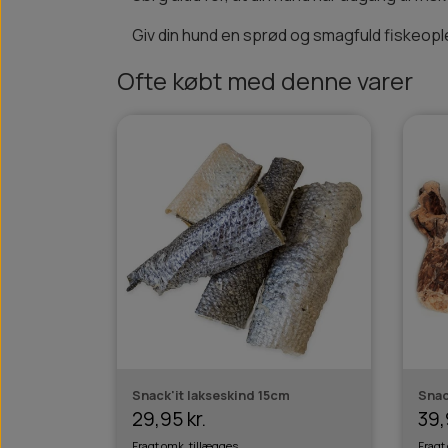
Giv din hund en sprød og smagfuld fiskeopl
Ofte købt med denne varer
Snack'it lakseskind 15cm
Snac
29,95 kr.
39,
Fragt omk. tillægges
Fragt