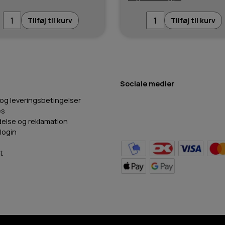
Tilføj til kurv
Tilføj til kurv
Sociale medier
 og leveringsbetingelser
es
delse og reklamation
login
t
BB Hundefoder
2024
©