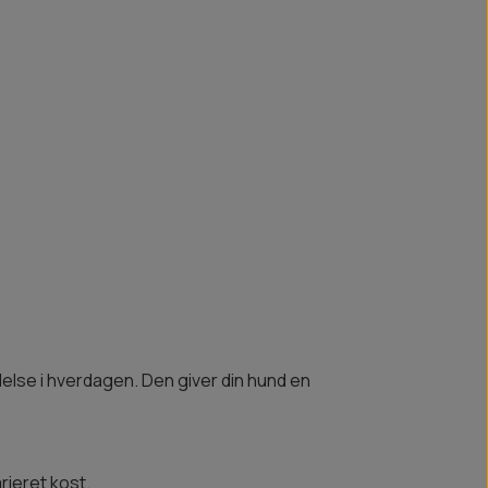
ælelse i hverdagen. Den giver din hund en
rieret kost.