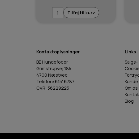
Tilføj til kurv
Kontaktoplysninger
Links
BB Hundefoder
Salgs-
Grimstrupvej 185
Cooki
4700 Næstved
Fortry
Telefon: 61516787
Kunde 
CVR: 36229225
Om os
Kontak
Blog