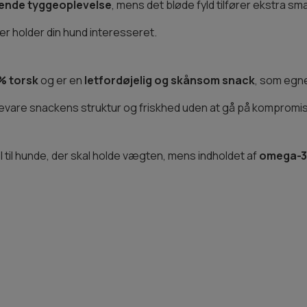
llende tyggeoplevelse
, mens det bløde fyld tilfører ekstra s
der holder din hund interesseret.
% torsk
og er en
letfordøjelig og skånsom snack
, som egne
evare snackens struktur og friskhed uden at gå på kompromis
l til hunde, der skal holde vægten, mens indholdet af
omega-3