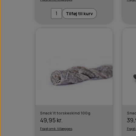
Tilføj til kurv
Snack'it torskeskind 100g
Snac
49,95 kr.
39,
Fragt omk. tillægges
Fragt