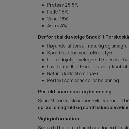
Protein: 25,5%
Fedt: 1,5%
Vand: 18%
Aske: 4%
Derfor skal du vælge Snack'it Torskeski
Høj andel af torsk – naturlig og smagfu
Sprød tekstur med lækkert fyld
Letfordøjelig – velegnet til sensitive h
Lavt fedtindhold – ideel til vægtkontrol
Naturlig kilde til omega-3
Perfekt som snack eller belønning
Perfekt som snack og belønning
Snack'it Torskeskind med Fyld er en ideel
b
sprød, smagfuld og sund fiskeoplevelse
Vigtig information
Sørg altid for, at din hund har adgang til f