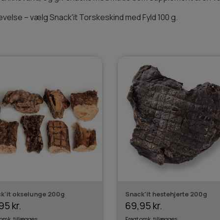
evelse – vælg Snack'it Torskeskind med Fyld 100 g.
k'it okselunge 200g
Snack'it hestehjerte 200g
95 kr.
69,95 kr.
 omk. tillægges
Fragt omk. tillægges