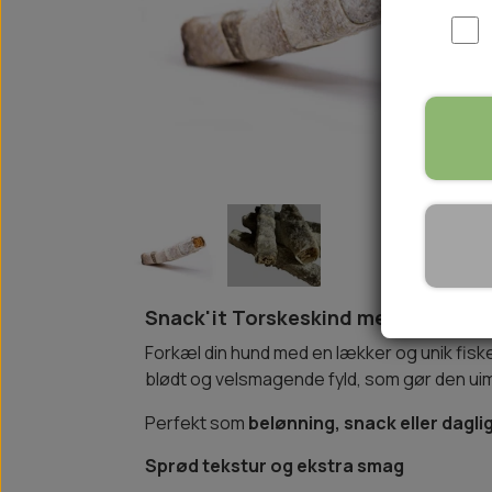
WOOLF ULTIMATE
TIL HJEMMET
WOLFSBLUT
STØVLER
WOLFBLUT VETLINE
VASK OG IMPRÆGNERING
KOSTTILSKUD
VÅDFODER TIL HUNDE
TOPPING TIL TØRFODER
🐕 HUNDETØJ
SVØMMEVESTE
SKO OG STRØMPER
Snack'it Torskeskind med Fyld 100 
JAKKER TIL HUNDE
Forkæl din hund med en lækker og unik fis
blødt og velsmagende fyld, som gør den uim
Perfekt som
belønning, snack eller dagli
Sprød tekstur og ekstra smag