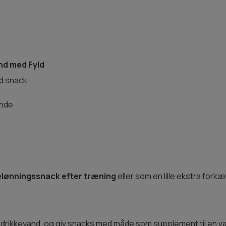
nd med Fyld
ld snack
unde
elønningssnack efter træning
eller som en lille ekstra fork
.
risk drikkevand, og giv snacks med måde som supplement til en va