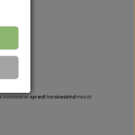
på lager
🏕️ TRÆNING & AKTIVITET
TRÆNING
AKTIVITETSLEGETØJ
ck kombinerer
sprødt torskeskind
med et