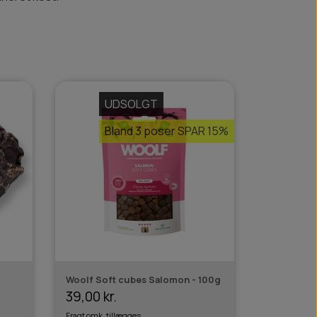
UDSOLGT
Bland 3 poser SPAR 15%
Woolf Soft cubes Salomon - 100g
39,00 kr.
Fragt omk. tillægges