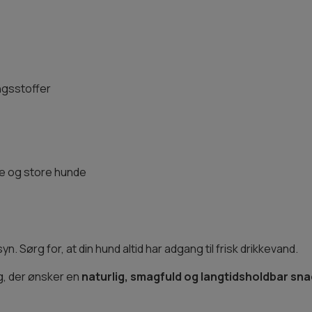
ngsstoffer
re og store hunde
n. Sørg for, at din hund altid har adgang til frisk drikkevand.
ig, der ønsker en
naturlig, smagfuld og langtidsholdbar snac