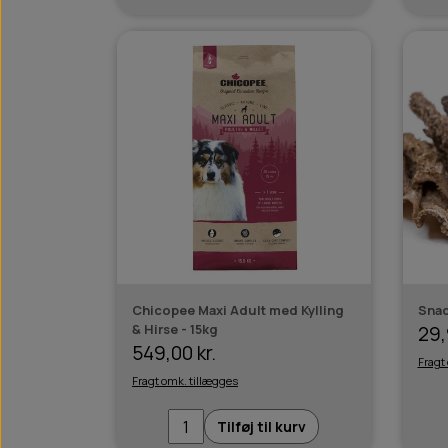
Chicopee Maxi Adult med Kylling
Snac
& Hirse - 15kg
29,
549,00 kr.
Fragt
Fragt omk. tillægges
Tilføj til kurv