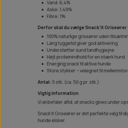
Vand: 6,4%
Aske: 1,49%
Fibre: 1%
Derfor skal du vælge Snack'it Griseører
100% naturlige griseører uden tilsætni
Lang tyggetid giver god aktivering
Understøtter sund tandhygiejne
Højt proteinindhold for en stærk hund
Energirig snack til aktive hunde
Store stykker – velegnet til mellemsto
Antal:
5 stk. (ca. 50 g pr. stk.)
Vigtig information
Vi anbefaler altid, at snacks gives under opsy
Snack'it Griseører er det perfekte valg til d
hunde elsker.