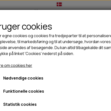
bruger cookies
IL HUNDEEJER
TIL KAT
TILBUD
NYHEDER
r egne cookies og cookies fra tredjeparter til at personaliser
levelse, til markedsføring og til at undersøge, hvordan vores
ide anvendes af besøgende. Du kan altid tilbagekalde dit sa
rykke på linket 'Cookies' nederst på siden.
🦺 HALSBÅND, LINER & SELER
🦴 GODBIDDER & SNACKS
rlig snack
Snack'it Griseører 5 stk
GODBIDSTASKE
TYGGEBEN
Snack'it Griseører 5 stk
e om cookies her
HALSBÅND
100% NATURLIG SNACK
SELER
STORKØB
Nødvendige cookies
69,95 kr.
LINER
HORN & GEVIR
LYGTER
BLØDE GODBIDDER/SNACKS
Fragt omk. tillægges
Funktionelle cookies
TRANSPORT SELE
KORNFRI GODBIDDER TIL HUNDE
Varenummer: 01-022
IS
Statistik cookies
PØLSER