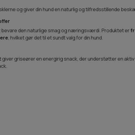
lerne og giver din hund en naturlig og tilfredsstillende besk
offer
at bevare den naturlige smag og næringsværdi. Produktet er
fr
kere
, hvilket gør det til et sundt valg for din hund.
t
giver griseører en energirig snack, der understøtter en aktiv li
ack.