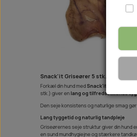
WOOLF ULTIMATE
TIL HJEMMET
WOLFSBLUT
STØVLER
WOLFBLUT VETLINE
VASK OG IMPRÆGNERING
KOSTTILSKUD
VÅDFODER TIL HUNDE
TOPPING TIL TØRFODER
🐕 HUNDETØJ
SVØMMEVESTE
Snack'it Griseører 5 stk. – Naturli
SKO OG STRØMPER
Forkæl din hund med
Snack'it Griseører
, 
JAKKER TIL HUNDE
stk.) giver en
lang og tilfredsstillende t
Den seje konsistens og naturlige smag gør 
Lang tyggetid og naturlig tandpleje
Griseørernes seje struktur giver din hund 
en sund mundhygiejne og stærkere tandkø