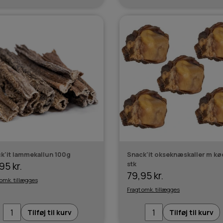
k'it lammekallun 100g
Snack'it okseknæskaller m kø
stk
95 kr.
79,95 kr.
 omk. tillægges
Fragt omk. tillægges
Tilføj til kurv
Tilføj til kurv