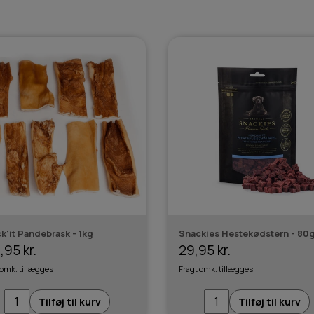
k'it Pandebrask - 1kg
Snackies Hestekødstern - 80
,95 kr.
29,95 kr.
 omk. tillægges
Fragt omk. tillægges
Tilføj til kurv
Tilføj til kurv