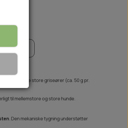
til kurv
🏕️ TRÆNING & AKTIVITET
TRÆNING
AKTIVITETSLEGETØJ
riseører
. Disse store griseører (ca. 50 g pr.
ligt til mellemstore og store hunde.
sten
. Den mekaniske tygning understøtter