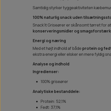
Samtidig styrker tyggeaktiviteten kæbemusk
100% naturlig snack uden tilsætningsst
Snack'it Griseører er skånsomt tørret for 
konserveringsmidler og smagsforstær
Energi og næring
Med et højt indhold af både
protein og fed
ekstra energi eller elsker en mere fyldig sn
Analyse og indhold
Ingredienser:
100% griseører
Analytiske bestanddele:
Protein: 52,1%
Fedt: 37,1%