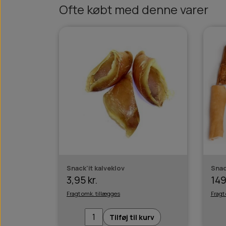
Ofte købt med denne varer
Snack'it kalveklov
Snac
3,95 kr.
149
Fragt omk. tillægges
Fragt
Tilføj til kurv