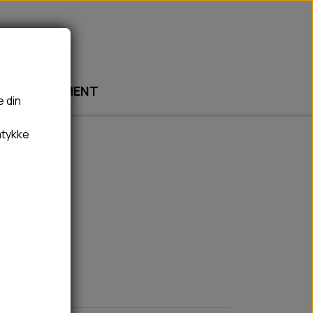
ABONNEMENT
e din
mtykke
🎾 LEGETØJ
🦠 PLEJE & HYGIEJNE
BOLDE
HUNDESHAMPOO & BALSAM
BAMSER
TÆNDER, ØRE, ØJE, POTER & NÆSE
REBLEGETØJ
HØMHØM POSER & DISPENSER
HVALPE LEGETØJ
FLÅTER & LOPPER
BANDAGE
GROOMING
RENGØRING