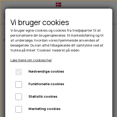
Vi bruger cookies
Vi bruger egne cookies og cookies fra tredjeparter til at
personalisere din brugeroplevelse, til markedsføring og til
TIL HUND
Forside
Til hunde
Godbidder & Snacks
Tyggeben
Primadog rough
at undersøge, hvordan vores hjemmeside anvendes af
besøgende. Du kan altid tilbagekalde dit samtykke ved at
💧FODER- VANDSKÅLE
TIL HUNDEEJER
trykke på linket 'Cookies' nederst på siden.
SLIK- & SNUSEMÅTTER
🥩 HUNDEFODER
DRIKKEFLASKER/TERMOFLASKER
TIL KAT
Læs mere om cookies her
🦺 HALSBÅND, LINER & SELER
FODER- & VANDSKÅLE
BELCANDO
HØMHØM POSER & DISPENSER
TILBUD
Nødvendige cookies
🦴 GODBIDDER & SNACKS
GODBIDSTASKE
CARNILOVE
LØB/TRÆNING
NYHEDER
Funktionelle cookies
🍖 SMAGSVARIANTER
🎾 LEGETØJ
HALSBÅND
CHICOPEE
HUER OG VANTER
🦠 PLEJE & HYGIEJNE
ABONNEMENT
TYGGEBEN
BOLDE
SELER
EDEN
GRIS
PINEWOOD SALES
Statistik cookies
HUNDESHAMPOO & BALSAM
HUNDEFODER UDEN KORN
100% NATURLIG SNACK
🐕 HUNDETØJ
OKSE & KALV
BAMSER
LINER
PINEWOOD TØJ
Marketing cookies
TÆNDER, ØRE, ØJE, POTER & NÆSE
🐾 UDSTYR & KOMFORT
SVØMMEVESTE
REBLEGETØJ
STORKØB
ISEGRIM
LYGTER
HEST
REGNTØJ