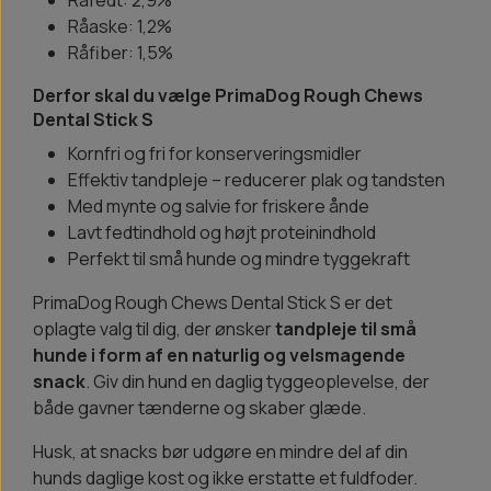
Råfedt: 2,9%
Råaske: 1,2%
Råfiber: 1,5%
Derfor skal du vælge PrimaDog Rough Chews
Dental Stick S
Kornfri og fri for konserveringsmidler
Effektiv tandpleje – reducerer plak og tandsten
Med mynte og salvie for friskere ånde
Lavt fedtindhold og højt proteinindhold
Perfekt til små hunde og mindre tyggekraft
PrimaDog Rough Chews Dental Stick S er det
oplagte valg til dig, der ønsker
tandpleje til små
hunde i form af en naturlig og velsmagende
snack
. Giv din hund en daglig tyggeoplevelse, der
både gavner tænderne og skaber glæde.
Husk, at snacks bør udgøre en mindre del af din
hunds daglige kost og ikke erstatte et fuldfoder.