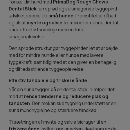
Forkæl din hund med
PrimaDog Rough Chews
Dental Stick
, en sprød og velsmagende tyggepind
udviklet specielt til
små hunde
. Fremstillet af råhud
og tilsat
mynte og salvie
, kombinerer denne dental
stick effektiv tandpleje med en frisk
smagsoplevelse.
Den sprøde struktur gør tyggepinden let at arbejde
med for mindre hunde eller hunde med lavere
tyggekraft, samtidig med at den giver en behagelig
og tilfredsstillende tyggeoplevelse.
Effektiv tandpleje og friskere ånde
Når din hund tygger på en dental stick, hjælper det
med at
rense tænderne og reducere plak og
tandsten
. Den mekaniske tygning understøtter en
sund mundhygiejne og stærkere tandkød.
Tilsætningen af mynte og salvie bidrager til en
friskere ånde
, hvilket gør snacken ideel som en del