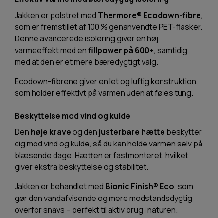
Jakken er polstret med
Thermore® Ecodown-fibre
,
som er fremstillet af 100 % genanvendte PET-flasker.
Denne avancerede isolering giver en høj
varmeeffekt med en
fillpower på 600+
, samtidig
med at den er et mere bæredygtigt valg.
Ecodown-fibrene giver en let og luftig konstruktion,
som holder effektivt på varmen uden at føles tung.
Beskyttelse mod vind og kulde
Den
høje krave
og den
justerbare hætte
beskytter
dig mod vind og kulde, så du kan holde varmen selv på
blæsende dage. Hætten er fastmonteret, hvilket
giver ekstra beskyttelse og stabilitet.
Jakken er behandlet med
Bionic Finish® Eco
, som
gør den vandafvisende og mere modstandsdygtig
overfor snavs – perfekt til aktiv brug i naturen.