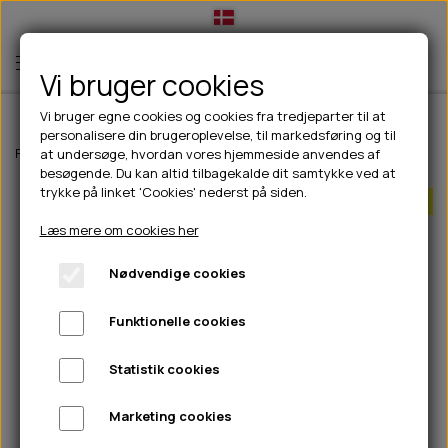
Vi bruger cookies
Vi bruger egne cookies og cookies fra tredjeparter til at
personalisere din brugeroplevelse, til markedsføring og til
TIL HUND
Forside
Outdoor
Pinewood tøj
Dame
Pinewood Abisko Insulatio
at undersøge, hvordan vores hjemmeside anvendes af
besøgende. Du kan altid tilbagekalde dit samtykke ved at
💧FODER- VANDSKÅLE
TIL HUNDEEJER
trykke på linket 'Cookies' nederst på siden.
Få tilbage
SLIK- & SNUSEMÅTTER
🥩 HUNDEFODER
DRIKKEFLASKER/TERMOFLASKER
TIL KAT
Læs mere om cookies her
🦺 HALSBÅND, LINER & SELER
FODER- & VANDSKÅLE
BELCANDO
HØMHØM POSER & DISPENSER
TILBUD
Nødvendige cookies
🦴 GODBIDDER & SNACKS
GODBIDSTASKE
CARNILOVE
LØB/TRÆNING
NYHEDER
Funktionelle cookies
🍖 SMAGSVARIANTER
🎾 LEGETØJ
HALSBÅND
CHICOPEE
HUER OG VANTER
🦠 PLEJE & HYGIEJNE
ABONNEMENT
TYGGEBEN
BOLDE
SELER
EDEN
GRIS
PINEWOOD SALES
Statistik cookies
HUNDESHAMPOO & BALSAM
HUNDEFODER UDEN KORN
100% NATURLIG SNACK
🐕 HUNDETØJ
OKSE & KALV
BAMSER
LINER
PINEWOOD TØJ
Marketing cookies
TÆNDER, ØRE, ØJE, POTER & NÆSE
🐾 UDSTYR & KOMFORT
SVØMMEVESTE
REBLEGETØJ
STORKØB
ISEGRIM
LYGTER
HEST
REGNTØJ