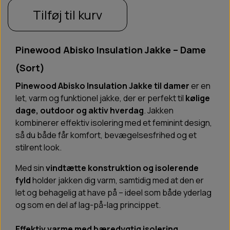
Tilføj til kurv
Pinewood Abisko Insulation Jakke – Dame
(Sort)
Pinewood Abisko Insulation Jakke til damer
er en
let, varm og funktionel jakke, der er perfekt til
kølige
dage, outdoor og aktiv hverdag
. Jakken
kombinerer effektiv isolering med et feminint design,
så du både får komfort, bevægelsesfrihed og et
stilrent look.
Med sin
vindtætte konstruktion og isolerende
fyld
holder jakken dig varm, samtidig med at den er
let og behagelig at have på – ideel som både yderlag
og som en del af lag-på-lag princippet.
Effektiv varme med bæredygtig isolering