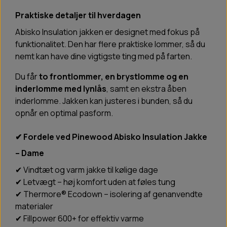
Praktiske detaljer til hverdagen
Abisko Insulation jakken er designet med fokus på
funktionalitet. Den har flere praktiske lommer, så du
nemt kan have dine vigtigste ting med på farten.
Du får
to frontlommer, en brystlomme og en
inderlomme med lynlås
, samt en ekstra åben
inderlomme. Jakken kan justeres i bunden, så du
opnår en optimal pasform.
✔ Fordele ved Pinewood Abisko Insulation Jakke
– Dame
✔ Vindtæt og varm jakke til kølige dage
✔ Letvægt – høj komfort uden at føles tung
✔ Thermore® Ecodown – isolering af genanvendte
materialer
✔ Fillpower 600+ for effektiv varme