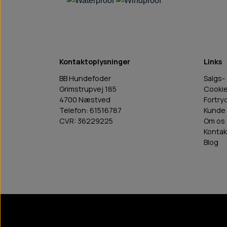
Kontaktoplysninger
Links
BB Hundefoder
Salgs-
Grimstrupvej 185
Cooki
4700 Næstved
Fortry
Telefon: 61516787
Kunde 
CVR: 36229225
Om os
Kontak
Blog