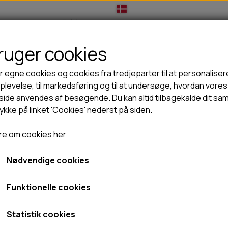
bruger cookies
IL HUNDEEJER
TIL KAT
TILBUD
NYHEDER
r egne cookies og cookies fra tredjeparter til at personaliser
levelse, til markedsføring og til at undersøge, hvordan vores
ide anvendes af besøgende. Du kan altid tilbagekalde dit sa
rykke på linket 'Cookies' nederst på siden.
🦺 HALSBÅND, LINER & SELER
🦴 GODBIDDER & SNACKS
kser Unisex
GODBIDSTASKE
TYGGEBEN
Pinewood Noss Regnbuks
e om cookies her
HALSBÅND
100% NATURLIG SNACK
SELER
STORKØB
Nødvendige cookies
599,00 kr.
LINER
HORN & GEVIR
549,00 kr.
LYGTER
BLØDE GODBIDDER/SNACKS
Funktionelle cookies
TRANSPORT SELE
KORNFRI GODBIDDER TIL HUNDE
Fragt omk. tillægges
IS
Statistik cookies
Varenummer: 5002
PØLSER