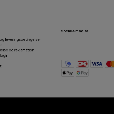
Sociale medier
 og leveringsbetingelser
es
delse og reklamation
login
t
BB Hundefoder
2024
©