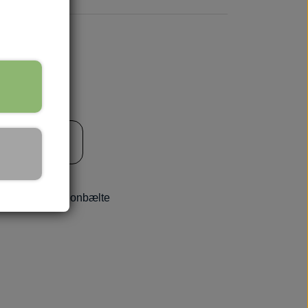
til kurv
🏕️ TRÆNING & AKTIVITET
TRÆNING
AKTIVITETSLEGETØJ
med indbygge nylonbælte