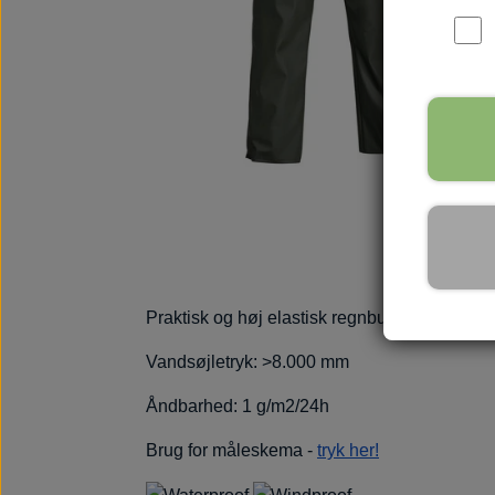
WOOLF ULTIMATE
TIL HJEMMET
WOLFSBLUT
STØVLER
WOLFBLUT VETLINE
VASK OG IMPRÆGNERING
KOSTTILSKUD
VÅDFODER TIL HUNDE
TOPPING TIL TØRFODER
🐕 HUNDETØJ
SVØMMEVESTE
SKO OG STRØMPER
Praktisk og høj elastisk regnbuks lavet i b
JAKKER TIL HUNDE
Vandsøjletryk: >8.000 mm
Åndbarhed: 1 g/m2/24h
Brug for måleskema -
tryk her!