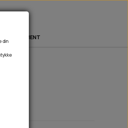
ABONNEMENT
e din
mtykke
🎾 LEGETØJ
🦠 PLEJE & HYGIEJNE
BOLDE
HUNDESHAMPOO & BALSAM
k
BAMSER
TÆNDER, ØRE, ØJE, POTER & NÆSE
REBLEGETØJ
HØMHØM POSER & DISPENSER
HVALPE LEGETØJ
FLÅTER & LOPPER
BANDAGE
GROOMING
RENGØRING