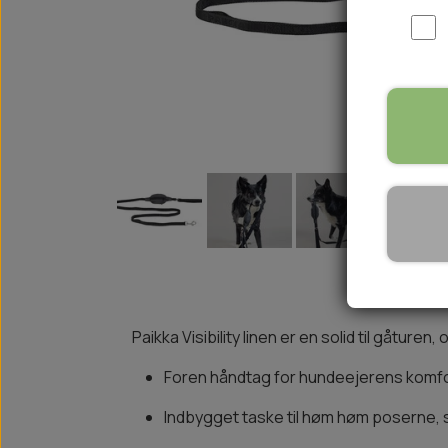
WOOLF ULTIMATE
TIL HJEMMET
WOLFSBLUT
STØVLER
WOLFBLUT VETLINE
VASK OG IMPRÆGNERING
KOSTTILSKUD
VÅDFODER TIL HUNDE
TOPPING TIL TØRFODER
🐕 HUNDETØJ
SVØMMEVESTE
SKO OG STRØMPER
JAKKER TIL HUNDE
Paikka Visibility linen er en solid til gåture
Foren håndtag for hundeejerens komf
Indbygget taske til høm høm poserne, s