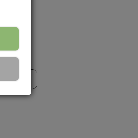
🏕️ TRÆNING & AKTIVITET
TRÆNING
til kurv
AKTIVITETSLEGETØJ