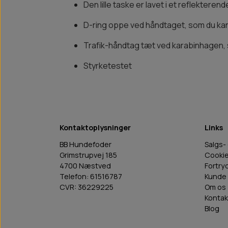
Den lille taske er lavet i et reflekteren
D-ring oppe ved håndtaget, som du kan br
Trafik-håndtag tæt ved karabinhagen, s
Styrketestet
Kontaktoplysninger
Links
BB Hundefoder
Salgs-
Grimstrupvej 185
Cooki
4700 Næstved
Fortry
Telefon: 61516787
Kunde 
CVR: 36229225
Om os
Kontak
Blog