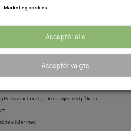
Findes i 2 størrelser:
Marketing cookies
15mm x 180cm
20mm x 180cm
Acceptér alle
Størrelse
20mm
🐾 UDSTYR & KOMFORT
Acceptér valgte
TRANSPORT
Tilføj 
−
+
SENGE OG TÆPPER
HUNDEGÅRD/GITTER
SOMMERTING
n, og Paikka har tænkt gode detaljer med på linen.
ort
å de altid er med