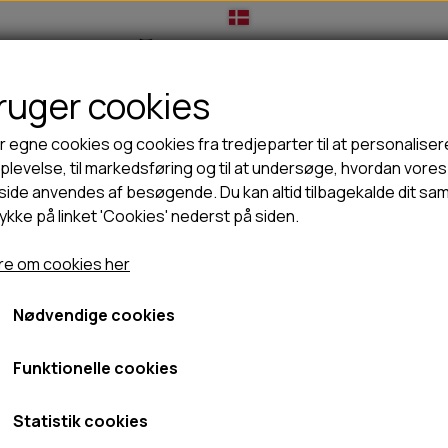
bruger cookies
IL HUNDEEJER
TIL KAT
TILBUD
NYHEDER
r egne cookies og cookies fra tredjeparter til at personaliser
levelse, til markedsføring og til at undersøge, hvordan vores
ide anvendes af besøgende. Du kan altid tilbagekalde dit sa
rykke på linket 'Cookies' nederst på siden.
🦺 HALSBÅND, LINER & SELER
🦴 GODBIDDER & SNACKS
ikka visibility line - mørk
GODBIDSTASKE
TYGGEBEN
Paikka visibility line - mør
e om cookies her
HALSBÅND
100% NATURLIG SNACK
SELER
STORKØB
Nødvendige cookies
360,00 kr.
LINER
HORN & GEVIR
LYGTER
BLØDE GODBIDDER/SNACKS
Fragt omk. tillægges
Funktionelle cookies
TRANSPORT SELE
KORNFRI GODBIDDER TIL HUNDE
IS
Statistik cookies
PØLSER