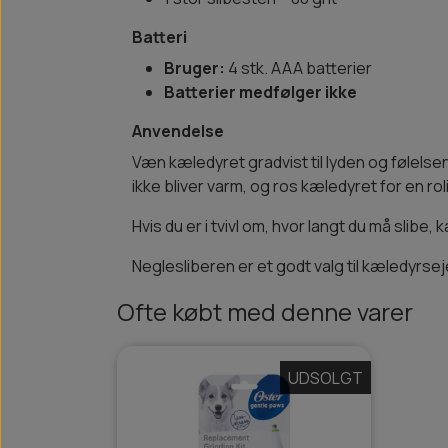
Batteri
Bruger:
4 stk. AAA batterier
Batterier medfølger ikke
Anvendelse
Væn kæledyret gradvist til lyden og følelsen
ikke bliver varm, og ros kæledyret for en rol
Hvis du er i tvivl om, hvor langt du må slibe,
Neglesliberen er et godt valg til kæledyrse
Ofte købt med denne varer
UDSOLGT