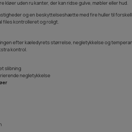
e kløer uden ru kanter, der kan ridse gulve, møbler eller hud.
tigheder og en beskyttelseshætte med fire huller til forskelli
files kontrolleret og roligt.
bningen efter kæledyrets størrelse, negletykkelse og tempe
stra kontrol.
et slibning
varierende negletykkelse
løer
n