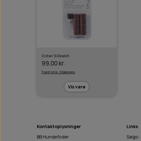
Oster Slibekit
99,00 kr.
Fragt omk. tillægges
Vis vare
Kontaktoplysninger
Links
BB Hundefoder
Salgs-