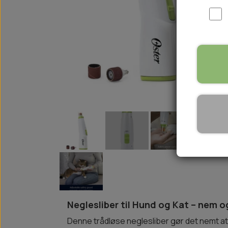
WOOLF ULTIMATE
TIL HJEMMET
WOLFSBLUT
STØVLER
WOLFBLUT VETLINE
VASK OG IMPRÆGNERING
KOSTTILSKUD
VÅDFODER TIL HUNDE
TOPPING TIL TØRFODER
🐕 HUNDETØJ
SVØMMEVESTE
SKO OG STRØMPER
JAKKER TIL HUNDE
Neglesliber til Hund og Kat – nem 
Denne trådløse neglesliber gør det nemt at 