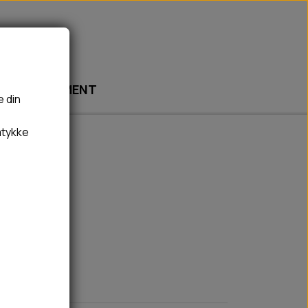
ABONNEMENT
e din
mtykke
🎾 LEGETØJ
🦠 PLEJE & HYGIEJNE
BOLDE
HUNDESHAMPOO & BALSAM
r
BAMSER
TÆNDER, ØRE, ØJE, POTER & NÆSE
REBLEGETØJ
HØMHØM POSER & DISPENSER
HVALPE LEGETØJ
FLÅTER & LOPPER
BANDAGE
GROOMING
RENGØRING