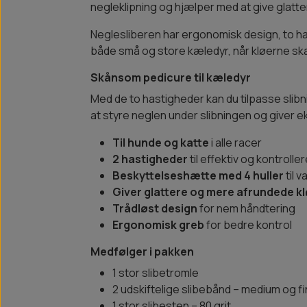
negleklipning og hjælper med at give glatter
Neglesliberen har ergonomisk design, to has
både små og store kæledyr, når kløerne skal 
Skånsom pedicure til kæledyr
Med de to hastigheder kan du tilpasse sli
at styre neglen under slibningen og giver ek
Til hunde og katte
i alle racer
2 hastigheder
til effektiv og kontroller
Beskyttelseshætte med 4 huller
til 
Giver glattere og mere afrundede k
Trådløst design
for nem håndtering
Ergonomisk greb
for bedre kontrol
Medfølger i pakken
1 stor slibetromle
2 udskiftelige slibebånd – medium og fi
1 stor slibesten – 80 grit