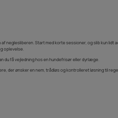
 af neglesliberen. Start med korte sessioner, og slib kun lidt
ig oplevelse.
 kan du få vejledning hos en hundefrisør eller dyrlæge.
jere, der ønsker en nem, trådløs og kontrolleret løsning til re