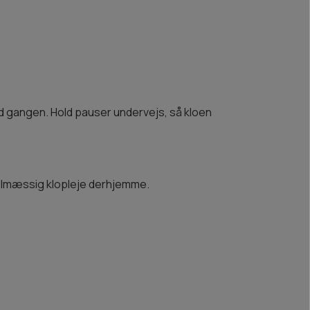
 ad gangen. Hold pauser undervejs, så kloen
gelmæssig klo­pleje derhjemme.