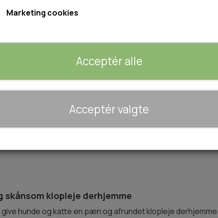
Marketing cookies
Varen kan desværre ikke købes, da der ikke er flere 
Giv mig besked når varen kan købes igen
Acceptér alle
🐾 UDSTYR & KOMFORT
Acceptér valgte
TRANSPORT
SENGE OG TÆPPER
HUNDEGÅRD/GITTER
SOMMERTING
og skånsom klo­pleje derhjemme
give hunde og katte en pæn og afrundet klo­pleje derhjemme. Den