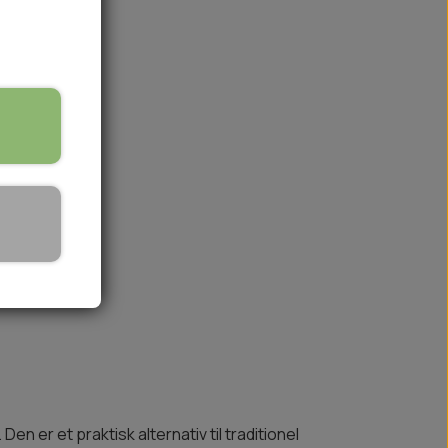
på lager
🏕️ TRÆNING & AKTIVITET
TRÆNING
AKTIVITETSLEGETØJ
 er et praktisk alternativ til traditionel