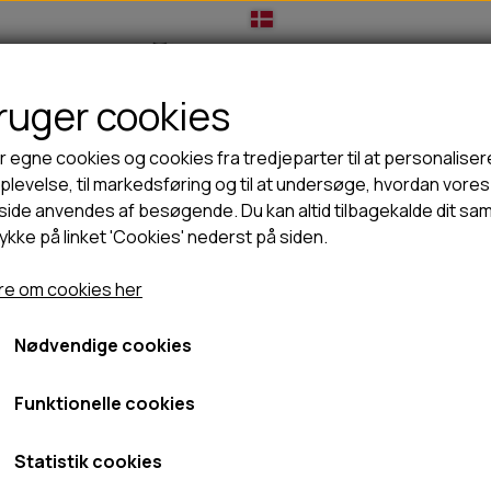
bruger cookies
IL HUNDEEJER
TIL KAT
TILBUD
NYHEDER
r egne cookies og cookies fra tredjeparter til at personaliser
levelse, til markedsføring og til at undersøge, hvordan vores
ide anvendes af besøgende. Du kan altid tilbagekalde dit sa
rykke på linket 'Cookies' nederst på siden.
🦺 HALSBÅND, LINER & SELER
🦴 GODBIDDER & SNACKS
je, poter & næse
Oster cordless neglesliber
GODBIDSTASKE
TYGGEBEN
Oster cordless negleslibe
e om cookies her
GT
HALSBÅND
100% NATURLIG SNACK
SELER
STORKØB
Nødvendige cookies
279,95 kr.
LINER
HORN & GEVIR
LYGTER
BLØDE GODBIDDER/SNACKS
Fragt omk. tillægges
Funktionelle cookies
TRANSPORT SELE
KORNFRI GODBIDDER TIL HUNDE
Varenummer: 98167
IS
Statistik cookies
PØLSER