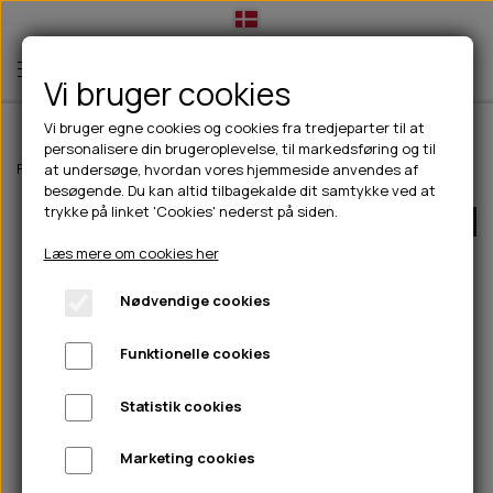
Vi bruger cookies
Vi bruger egne cookies og cookies fra tredjeparter til at
personalisere din brugeroplevelse, til markedsføring og til
TIL HUND
Forside
Til hunde
Pleje & hygiejne
Tænder, øre, øje, poter & næse
at undersøge, hvordan vores hjemmeside anvendes af
besøgende. Du kan altid tilbagekalde dit samtykke ved at
💧FODER- VANDSKÅLE
TIL HUNDEEJER
trykke på linket 'Cookies' nederst på siden.
UDSOLGT
SLIK- & SNUSEMÅTTER
🥩 HUNDEFODER
DRIKKEFLASKER/TERMOFLASKER
TIL KAT
Læs mere om cookies her
🦺 HALSBÅND, LINER & SELER
FODER- & VANDSKÅLE
BELCANDO
HØMHØM POSER & DISPENSER
TILBUD
Nødvendige cookies
🦴 GODBIDDER & SNACKS
GODBIDSTASKE
CARNILOVE
LØB/TRÆNING
NYHEDER
Funktionelle cookies
🍖 SMAGSVARIANTER
🎾 LEGETØJ
HALSBÅND
CHICOPEE
HUER OG VANTER
🦠 PLEJE & HYGIEJNE
ABONNEMENT
TYGGEBEN
BOLDE
SELER
EDEN
GRIS
PINEWOOD SALES
Statistik cookies
HUNDESHAMPOO & BALSAM
HUNDEFODER UDEN KORN
100% NATURLIG SNACK
🐕 HUNDETØJ
OKSE & KALV
BAMSER
LINER
PINEWOOD TØJ
Marketing cookies
TÆNDER, ØRE, ØJE, POTER & NÆSE
🐾 UDSTYR & KOMFORT
SVØMMEVESTE
REBLEGETØJ
STORKØB
ISEGRIM
LYGTER
HEST
REGNTØJ