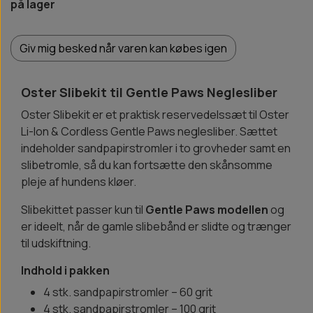
på lager
Giv mig besked når varen kan købes igen
Oster Slibekit til Gentle Paws Neglesliber
Oster Slibekit er et praktisk reservedelssæt til Oster
Li-Ion & Cordless Gentle Paws neglesliber. Sættet
indeholder sandpapirstromler i to grovheder samt en
slibetromle, så du kan fortsætte den skånsomme
pleje af hundens kløer.
Slibekittet passer kun til
Gentle Paws modellen
og
er ideelt, når de gamle slibebånd er slidte og trænger
til udskiftning.
Indhold i pakken
4 stk. sandpapirstromler – 60 grit
4 stk. sandpapirstromler – 100 grit