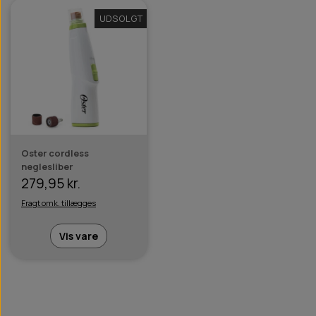
UDSOLGT
Oster cordless
neglesliber
279,95 kr.
Fragt omk. tillægges
Vis vare