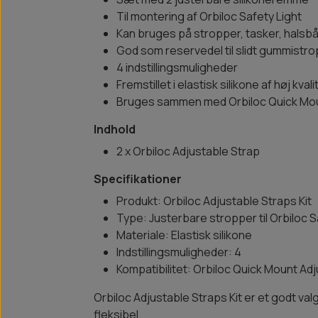
Til montering af Orbiloc Safety Light
Kan bruges på stropper, tasker, halsb
God som reservedel til slidt gummistro
4 indstillingsmuligheder
Fremstillet i elastisk silikone af høj kvali
Bruges sammen med Orbiloc Quick Mou
Indhold
2 x Orbiloc Adjustable Strap
Specifikationer
Produkt: Orbiloc Adjustable Straps Kit
Type: Justerbare stropper til Orbiloc S
Materiale: Elastisk silikone
Indstillingsmuligheder: 4
Kompatibilitet: Orbiloc Quick Mount Adj
Orbiloc Adjustable Straps Kit er et godt valg
fleksibel.