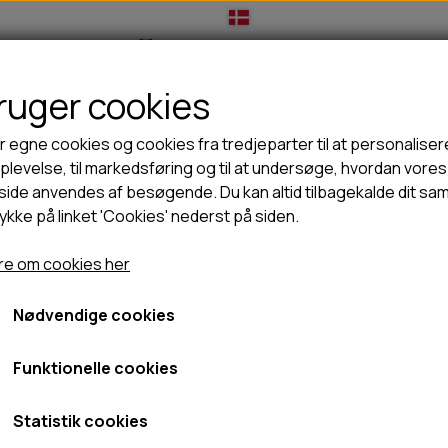
bruger cookies
IL HUNDEEJER
TIL KAT
TILBUD
NYHEDER
r egne cookies og cookies fra tredjeparter til at personaliser
levelse, til markedsføring og til at undersøge, hvordan vores
ide anvendes af besøgende. Du kan altid tilbagekalde dit sa
rykke på linket 'Cookies' nederst på siden.
🦺 HALSBÅND, LINER & SELER
🦴 GODBIDDER & SNACKS
Orbiloc adjustable strap
GODBIDSTASKE
TYGGEBEN
Orbiloc adjustable strap
e om cookies her
HALSBÅND
100% NATURLIG SNACK
SELER
STORKØB
Nødvendige cookies
73,00 kr.
LINER
HORN & GEVIR
LYGTER
BLØDE GODBIDDER/SNACKS
Fragt omk. tillægges
Funktionelle cookies
TRANSPORT SELE
KORNFRI GODBIDDER TIL HUNDE
Varenummer: 179
IS
Statistik cookies
PØLSER