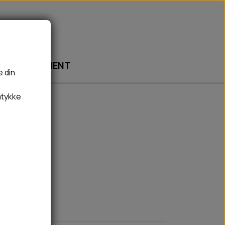
ABONNEMENT
e din
mtykke
🎾 LEGETØJ
🦠 PLEJE & HYGIEJNE
BOLDE
HUNDESHAMPOO & BALSAM
BAMSER
TÆNDER, ØRE, ØJE, POTER & NÆSE
REBLEGETØJ
HØMHØM POSER & DISPENSER
HVALPE LEGETØJ
FLÅTER & LOPPER
BANDAGE
GROOMING
RENGØRING