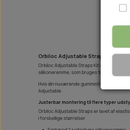
WOOLF ULTIMATE
TIL HJEMMET
WOLFSBLUT
STØVLER
WOLFBLUT VETLINE
VASK OG IMPRÆGNERING
KOSTTILSKUD
VÅDFODER TIL HUNDE
TOPPING TIL TØRFODER
Orbiloc Adjustable Straps Kit
🐕 HUNDETØJ
Orbiloc Adjustable Straps Kit er et praktisk
SVØMMEVESTE
silikoneremme, som bruges til at fastgøre 
SKO OG STRØMPER
Hvis din nuværende gummistrop er slidt, k
JAKKER TIL HUNDE
Adjustable.
Justerbar montering til flere typer udst
Orbiloc Adjustable Straps er lavet af elastis
i forskellige størrelser.
Sæt med 2 justerbare silikoneremme