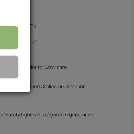
til kurv
🏕️ TRÆNING & AKTIVITET
Sættet indeholder to justerbare
TRÆNING
AKTIVITETSLEGETØJ
bruges sammen med Orbiloc Quick Mount
biloc Safety Light kan fastgøres til genstande