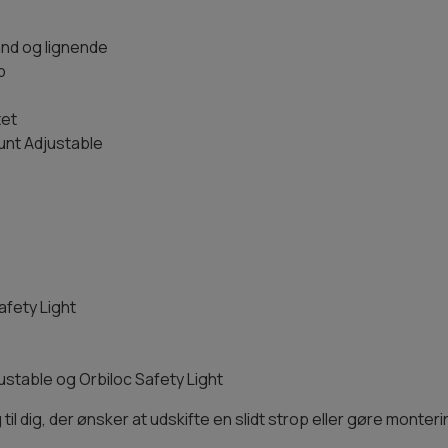
ånd og lignende
p
tet
nt Adjustable
afety Light
ustable og Orbiloc Safety Light
 til dig, der ønsker at udskifte en slidt strop eller gøre monte